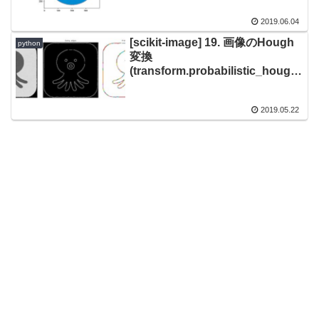
2019.06.04
[scikit-image] 19. 画像のHough
python
変換
(transform.probabilistic_hough
_line)
2019.05.22