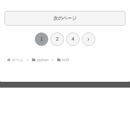
次のページ
次
1
2
4
へ
ホーム
python
lmfit