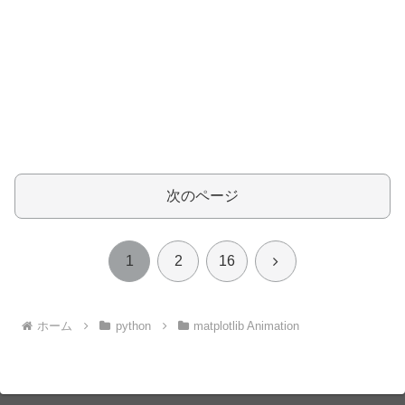
次のページ
次
1
2
16
へ
ホーム
python
matplotlib Animation