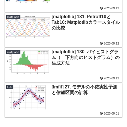
2025.09.12
[matplotlib] 131. Petroff10と
matplotlib
Tab10: Matplotlibカラースタイル
の比較
2025.09.12
[matplotlib] 130. バイヒストグラ
matplotlib
ム（上下方向のヒストグラム）の
生成方法
2025.09.12
[lmfit] 27. モデルの不確実性予測
lmfit
と信頼区間の計算
2025.09.01