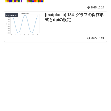
2025.10.24
[matplotlib] 134. グラフの保存形
matplotlib
式とdpiの設定
2025.10.24