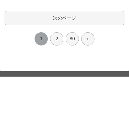
次のページ
次
1
2
80
へ