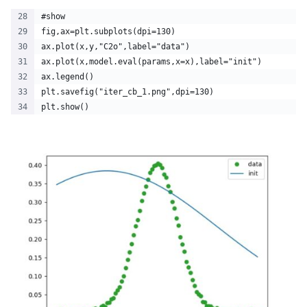
#show
fig,ax=plt.subplots(dpi=130)
ax.plot(x,y,"C2o",label="data")
ax.plot(x,model.eval(params,x=x),label="init")
ax.legend()
plt.savefig("iter_cb_1.png",dpi=130)
plt.show()