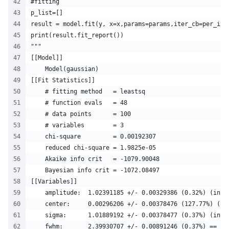
#fitting
p_list=[]
result = model.fit(y, x=x,params=params,iter_cb=per_ite
print(result.fit_report())
"""
[[Model]]
    Model(gaussian)
[[Fit Statistics]]
    # fitting method   = leastsq
    # function evals   = 48
    # data points      = 100
    # variables        = 3
    chi-square         = 0.00192307
    reduced chi-square = 1.9825e-05
    Akaike info crit   = -1079.90048
    Bayesian info crit = -1072.08497
[[Variables]]
    amplitude:  1.02391185 +/- 0.00329386 (0.32%) (init
    center:     0.00296206 +/- 0.00378476 (127.77%) (in
    sigma:      1.01889192 +/- 0.00378477 (0.37%) (init
    fwhm:       2.39930707 +/- 0.00891246 (0.37%) == '2