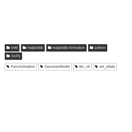
lmfit
matplotlib
matplotlib Animation
python
SciPy
FuncAnimation
GaussianModel
iter_cb
set_ydata