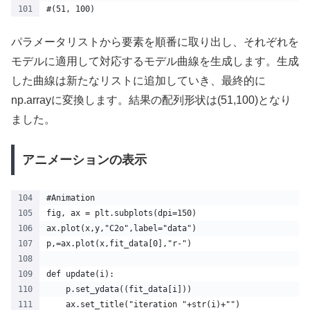
#(51, 100)
パラメータリストから要素を順番に取り出し、それぞれを
モデルに適用して対応するモデル曲線を生成します。生成
した曲線は新たなリストに追加していき、最終的に
np.arrayに変換します。結果の配列形状は(51,100)となり
ました。
アニメーションの表示
#Animation
fig, ax = plt.subplots(dpi=150)
ax.plot(x,y,"C2o",label="data")
p,=ax.plot(x,fit_data[0],"r-")
def update(i):
    p.set_ydata((fit_data[i]))
    ax.set_title("iteration "+str(i)+"")