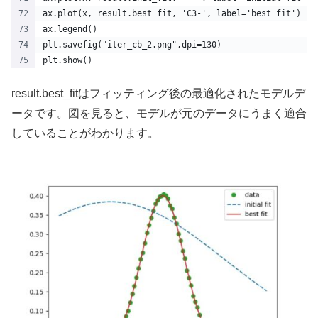
ax.plot(x, result.best_fit, 'C3-', label='best fit')
ax.legend()
plt.savefig("iter_cb_2.png",dpi=130)
plt.show()
result.best_fitはフィッティング後の最適化されたモデルデ
ータです。図を見ると、モデルが元のデータにうまく適合
していることがわかります。