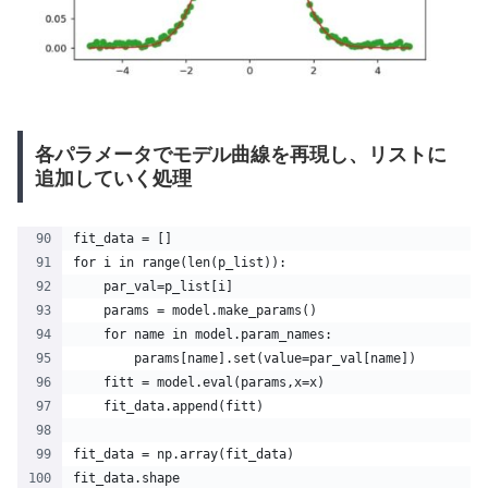
各パラメータでモデル曲線を再現し、リストに
追加していく処理
fit_data = []
for i in range(len(p_list)):
    par_val=p_list[i]
    params = model.make_params()
    for name in model.param_names: 
        params[name].set(value=par_val[name])
    fitt = model.eval(params,x=x)
    fit_data.append(fitt)
fit_data = np.array(fit_data)
fit_data.shape