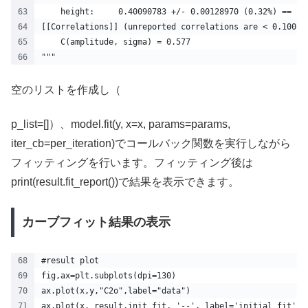
    height:     0.40090783 +/- 0.00128970 (0.32%) == '0
[[Correlations]] (unreported correlations are < 0.100)
    C(amplitude, sigma) = 0.577
"""
空のリストを作成し（
p_list=[]）、model.fit(y, x=x, params=params,
iter_cb=per_iteration)でコールバック関数を実行しながら
フィッティングを行います。フィッティング後は
print(result.fit_report())で結果を表示できます。
カーブフィット結果の表示
#result plot
fig,ax=plt.subplots(dpi=130)
ax.plot(x,y,"C2o",label="data")
ax.plot(x, result.init_fit, '--', label='initial fit')