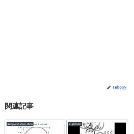
sabopy
関連記事
matplotlib Animation
matplotlib