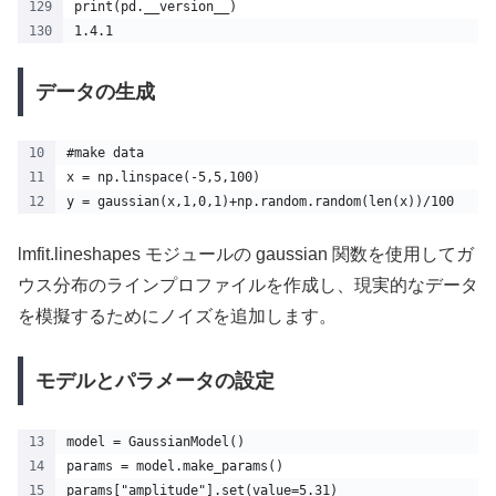
print(pd.__version__)
1.4.1
データの生成
#make data
x = np.linspace(-5,5,100)
y = gaussian(x,1,0,1)+np.random.random(len(x))/100
lmfit.lineshapes モジュールの gaussian 関数を使用してガ
ウス分布のラインプロファイルを作成し、現実的なデータ
を模擬するためにノイズを追加します。
モデルとパラメータの設定
model = GaussianModel()
params = model.make_params()
params["amplitude"].set(value=5.31)