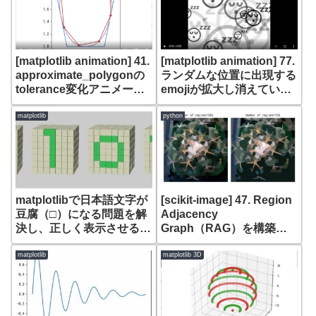
[matplotlib animation] 41.
[matplotlib animation] 77.
approximate_polygonの
ランダムな位置に出現する
tolerance変化アニメーシ
emojiが拡大し消えていく
ョン
アニメーション
matplotlib
python
matplotlibで日本語文字が
[scikit-image] 47. Region
豆腐（□）になる問題を解
Adjacency
決し、正しく表示させる方
Graph（RAG）を構築し
法
た後に
cut_threshold(skimage.f
matplotlib
matplotlib 3D
uture graph)