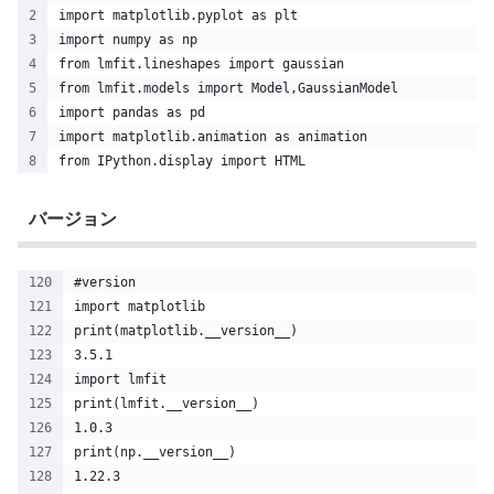
import matplotlib.pyplot as plt
import numpy as np
from lmfit.lineshapes import gaussian
from lmfit.models import Model,GaussianModel
import pandas as pd
import matplotlib.animation as animation
from IPython.display import HTML
バージョン
#version
import matplotlib
print(matplotlib.__version__)
3.5.1
import lmfit
print(lmfit.__version__)
1.0.3
print(np.__version__)
1.22.3