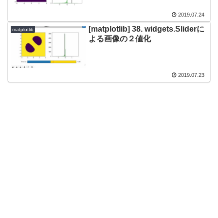
2019.07.24
[matplotlib] 38. widgets.Sliderに
matplotlib
よる画像の２値化
2019.07.23