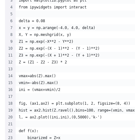
import matplotlib.pyplot as plt
from ipywidgets import interact
delta = 0.08
x = y = np.arange(-4.0, 4.0, delta)
X, Y = np.meshgrid(x, y)
Z1 = np.exp(-X**2 - Y**2)
Z2 = np.exp(-(X - 1)**2 - (Y - 1)**2)
Z3 = np.exp(-(X + 1)**2 - (Y + 1)**2)
Z = (Z1 - Z2 - Z3) * 2
vmax=abs(Z).max()
vmin=-abs(Z).max()
ini = (vmax+vmin)/2
fig, (ax1,ax2) = plt.subplots(1, 2, figsize=(8, 4))
hist = ax2.hist(Z.ravel(),bins=100, range=(vmin, vmax),
l, = ax2.plot((ini,ini),(0,5000),'k-')
def f(x):
    binarized = Z>x