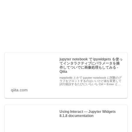
jupyter notebook で ipywidgets を使っ
てインタラクティブにパラメータを操
作してついでに画像処理もしてみる -
Qiita
matplotlib とかで jupyter notebook に関数のグ
ラフをプロットするのはいいけど値を変更して
試行錯誤するたびにいちいち Ctrl + Enter とか
するのがちとめんどくさい。 最近流行りのリア
qiita.com
クティブ（もう古い？）...
Using Interact — Jupyter Widgets
8.1.8 documentation