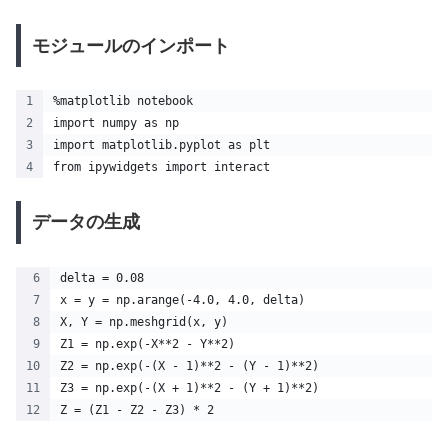
モジュールのインポート
%matplotlib notebook
import numpy as np
import matplotlib.pyplot as plt
from ipywidgets import interact
データの生成
delta = 0.08
x = y = np.arange(-4.0, 4.0, delta)
X, Y = np.meshgrid(x, y)
Z1 = np.exp(-X**2 - Y**2)
Z2 = np.exp(-(X - 1)**2 - (Y - 1)**2)
Z3 = np.exp(-(X + 1)**2 - (Y + 1)**2)
Z = (Z1 - Z2 - Z3) * 2