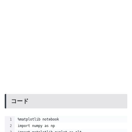
コード
%matplotlib notebook
import numpy as np