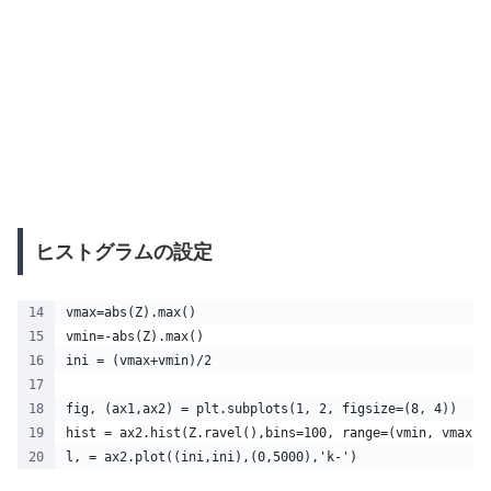
ヒストグラムの設定
vmax=abs(Z).max()
vmin=-abs(Z).max()
ini = (vmax+vmin)/2
fig, (ax1,ax2) = plt.subplots(1, 2, figsize=(8, 4))
hist = ax2.hist(Z.ravel(),bins=100, range=(vmin, vmax),
l, = ax2.plot((ini,ini),(0,5000),'k-')