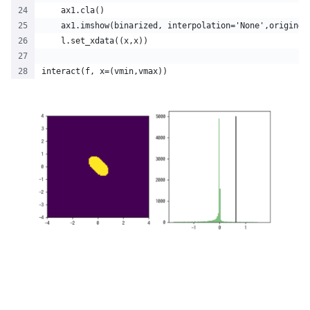
    ax1.cla()
    ax1.imshow(binarized, interpolation='None',origin='
    l.set_xdata((x,x))
interact(f, x=(vmin,vmax))