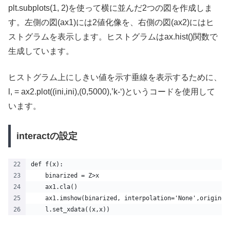
plt.subplots(1, 2)を使って横に並んだ2つの図を作成しま
す。左側の図(ax1)には2値化像を、右側の図(ax2)にはヒ
ストグラムを表示します。ヒストグラムはax.hist()関数で
生成しています。
ヒストグラム上にしきい値を示す垂線を表示するために、
l, = ax2.plot((ini,ini),(0,5000),’k-‘)というコードを使用して
います。
interactの設定
def f(x):
    binarized = Z>x
    ax1.cla()
    ax1.imshow(binarized, interpolation='None',origin='
    l.set_xdata((x,x))