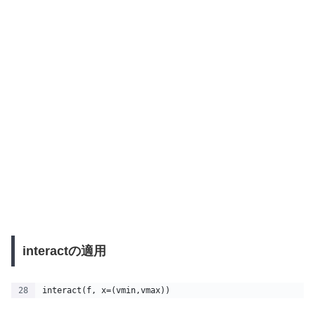
interactの適用
interact(f, x=(vmin,vmax))