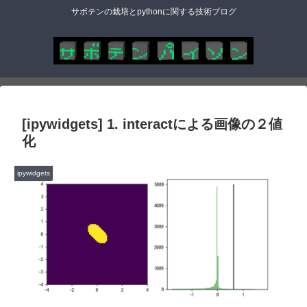
サボテンの栽培とpythonに関する技術ブログ
[ipywidgets] 1. interactによる画像の２値
化
ipywidgets