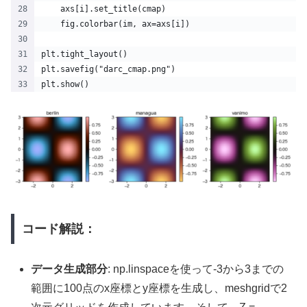
    axs[i].set_title(cmap)
    fig.colorbar(im, ax=axs[i])
plt.tight_layout()
plt.savefig("darc_cmap.png")
plt.show()
コード解説：
データ生成部分
: np.linspaceを使って-3から3までの
範囲に100点のx座標とy座標を生成し、meshgridで2