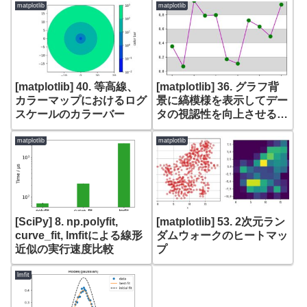
matplotlib
matplotlib
[matplotlib] 40. 等高線、
[matplotlib] 36. グラフ背
カラーマップにおけるログ
景に縞模様を表示してデー
スケールのカラーバー
タの視認性を向上させる方
法
matplotlib
matplotlib
[SciPy] 8. np.polyfit,
[matplotlib] 53. 2次元ラン
curve_fit, lmfitによる線形
ダムウォークのヒートマッ
近似の実行速度比較
プ
lmfit