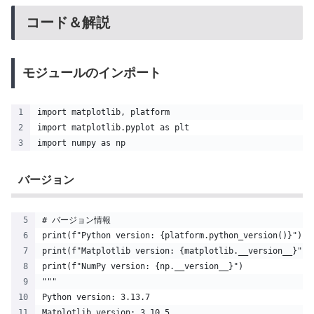
コード＆解説
モジュールのインポート
import matplotlib, platform
import matplotlib.pyplot as plt
import numpy as np
バージョン
# バージョン情報
print(f"Python version: {platform.python_version()}")
print(f"Matplotlib version: {matplotlib.__version__}")
print(f"NumPy version: {np.__version__}")
"""
Python version: 3.13.7
Matplotlib version: 3.10.5