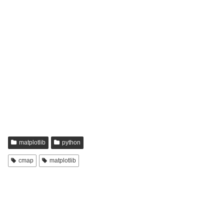
matplotlib
python
cmap
matplotlib