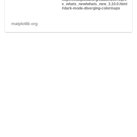
v_whats_new/whats_new_3.10.0.html
#dark-mode-diverging-colormaps
matplotlib.org