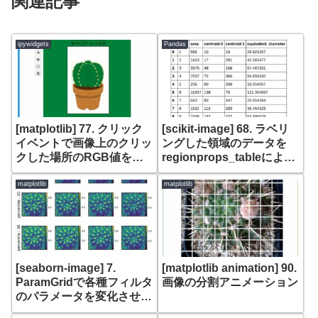
関連記事
ipywidgets
Pandas
[matplotlib] 77. クリック
[scikit-image] 68. ラベリ
イベントで画像上のクリッ
ングした領域のデータを
クした場所のRGB値を取
regionprops_tableにより
得する
pandasのDataFrameで取
得する(skimage.measure
matplotlib
matplotlib
regionprops_table)
[seaborn-image] 7.
[matplotlib animation] 90.
ParamGridで各種フィルタ
画像の分割アニメーション
のパラメータを変化させた
結果をまとめて表示