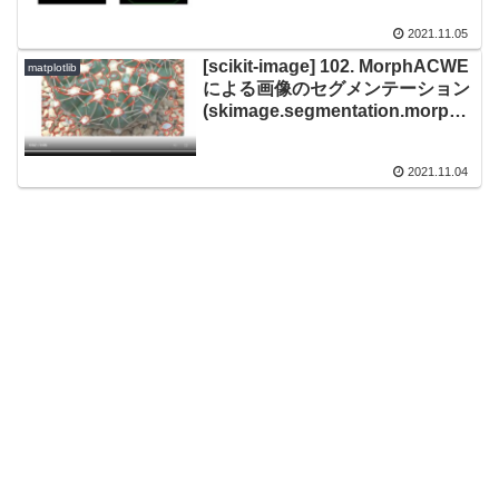
ur)
2021.11.05
[scikit-image] 102. MorphACWE
matplotlib
による画像のセグメンテーション
(skimage.segmentation.morpho
logical_chan_vese)
2021.11.04