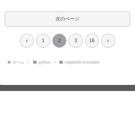
次のページ
前
次
1
2
3
16
へ
へ
ホーム
python
matplotlib Animation