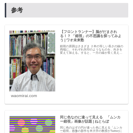
参考
【フロントランナー】脳がだまされ
る！？ 「錯視」の不思議を探ってみよ
う | ワオ未来塾
錯視の原因はさまざま ２本の等しい長さの線の
両端に、それぞれ矢印のようなものを、向きを
変えて加える。すると、一方の線が長く見える
――。こうした現象を「錯視」と呼ぶ。みなさ
んも一度は、経験したことがあるだろう。普段
はあまり気づくことがないが、
waomirai.com
同じ色なのに違って見える 「ムンカ
ー錯視」画像が話題 | ねとらぼ
同じ色のはずの円が違った色に見える「ムンカ
ー錯視」画像の新作を米大学の教授がTwitterに