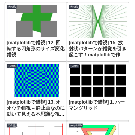
その他
その他
[matplotlibで錯視] 12. 回
[matplotlibで錯視] 15. 放
転する四角形のサイズ変化
射状パターンが錯覚を引き
錯視
起こす！matplotlibで作る
驚きのヘリング錯視
その他
その他
[matplotlibで錯視] 13. オ
[matplotlibで錯視] 1. ハー
オウチ錯視 – 静止画なのに
マングリッド
動いて見える不思議な視覚
現象
その他
matplotlib