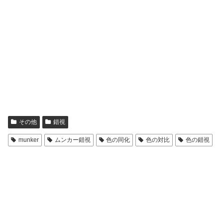
その他
錯視
munker
ムンカー錯視
色の同化
色の対比
色の錯視