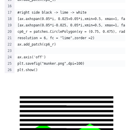
#right side black -> lime -> white
[ax.axhspan(0.05*i, 0.025+0.05*i,xmin=0.5, xmax=1, face
[ax.axhspan(0.05*i-0.025, 0.05*i,xmin=0.5, xmax=1, face
cp6_r = patches.CirclePolygon(xy = (0.75, 0.475), radiu
resolution = 6, fc = "lime",zorder =2)
ax.add_patch(cp6_r)
ax.axis('off')
plt.savefig("munker.png",dpi=100)
plt.show()