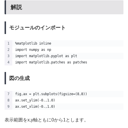
解説
モジュールのインポート
%matplotlib inline
import numpy as np
import matplotlib.pyplot as plt
import matplotlib.patches as patches
図の生成
fig,ax = plt.subplots(figsize=(8,8))
ax.set_ylim(-0.,1.0)
ax.set_xlim(-0.,1.0)
表示範囲をx,y軸ともに0から1とします。