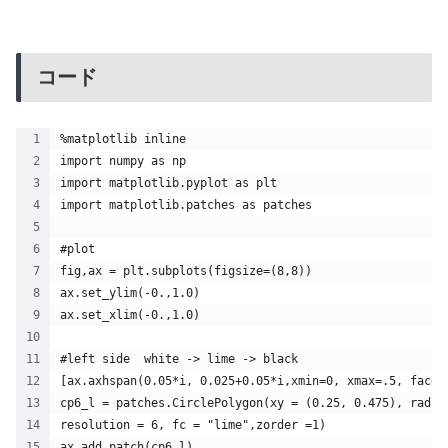
コード
%matplotlib inline
import numpy as np
import matplotlib.pyplot as plt
import matplotlib.patches as patches
#plot
fig,ax = plt.subplots(figsize=(8,8))
ax.set_ylim(-0.,1.0)
ax.set_xlim(-0.,1.0)
#left side  white -> lime -> black
[ax.axhspan(0.05*i, 0.025+0.05*i,xmin=0, xmax=.5, facec
cp6_l = patches.CirclePolygon(xy = (0.25, 0.475), radiu
resolution = 6, fc = "lime",zorder =1)
ax.add_patch(cp6_l)