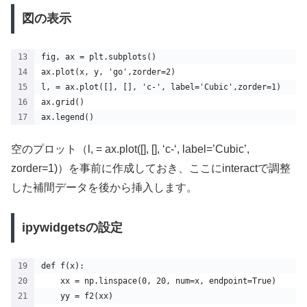
図の表示
fig, ax = plt.subplots()
ax.plot(x, y, 'go',zorder=2)
l, = ax.plot([], [], 'c-', label='Cubic',zorder=1)
ax.grid()
ax.legend()
空のプロット（l, = ax.plot([], [], ‘c-‘, label=’Cubic’,
zorder=1)）を事前に作成しておき、ここにinteractで調整
した補間データを後から挿入します。
ipywidgetsの設定
def f(x):
    xx = np.linspace(0, 20, num=x, endpoint=True)
    yy = f2(xx)