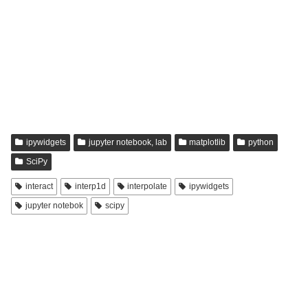
ipywidgets
jupyter notebook, lab
matplotlib
python
SciPy
interact
interp1d
interpolate
ipywidgets
jupyter notebok
scipy