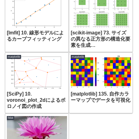
graph)
[lmfit] 10. 線形モデルによ
[scikit-image] 73. サイズ
るカーブフィッティング
の異なる正方形の構造化要
素を生成
(skimage.morphology.sq
uare)
matplotlib
matplotlib
[SciPy] 10.
[matplotlib] 135. 自作カラ
voronoi_plot_2dによるボ
ーマップでデータを可視化
ロノイ図の作成
fitbit