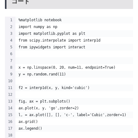
コード
%matplotlib notebook
import numpy as np
import matplotlib.pyplot as plt
from scipy.interpolate import interp1d
from ipywidgets import interact
x = np.linspace(0, 20, num=11, endpoint=True)
y = np.random.rand(11)
f2 = interp1d(x, y, kind='cubic')
fig, ax = plt.subplots()
ax.plot(x, y, 'go',zorder=2)
l, = ax.plot([], [], 'c-', label='Cubic',zorder=1)
ax.grid()
ax.legend()