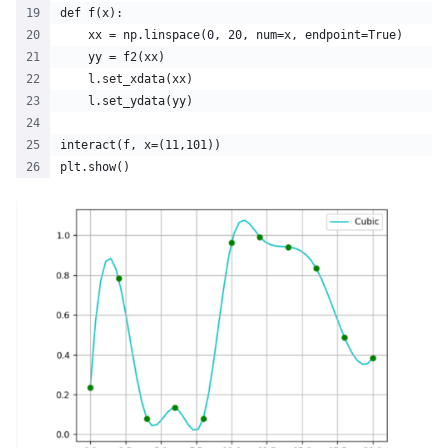
def f(x):
    xx = np.linspace(0, 20, num=x, endpoint=True)
    yy = f2(xx)
    l.set_xdata(xx)
    l.set_ydata(yy)
interact(f, x=(11,101))
plt.show()