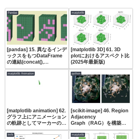
Pandas
matplotlib
[pandas] 15. 異なるインデ
[matplotlib 3D] 61. 3D
ックスをもつDataFrame
plotにおけるアスペクト比
の連結(concat(),
(2025年最新版)
append())
matplotlib Animation
python
[matplotlib animation] 62.
[scikit-image] 46. Region
グラフ上にアニメーション
Adjacency
の軌跡としてマーカーの残
Graph（RAG）を構築し
像を表示
た後にNormalized
Cut(skimage.future
lmfit
matplotlib