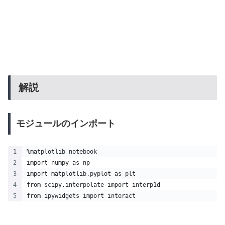
解説
モジュールのインポート
%matplotlib notebook
import numpy as np
import matplotlib.pyplot as plt
from scipy.interpolate import interp1d
from ipywidgets import interact