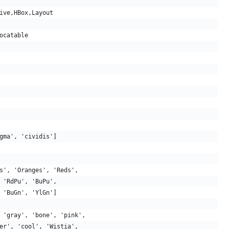
ive,HBox,Layout
ocatable
gma', 'cividis']
s', 'Oranges', 'Reds',
 'RdPu', 'BuPu',
 'BuGn', 'YlGn']
 'gray', 'bone', 'pink',
er', 'cool', 'Wistia',