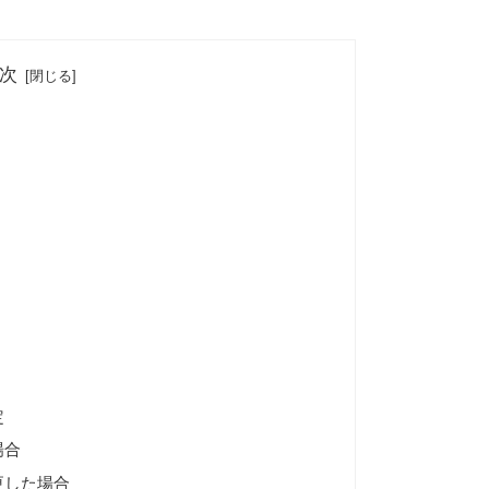
次
定
場合
更した場合