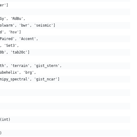
er']
Gy', 'RdBu',
olwarm', 'bwr', 'seismic']
d', 'hsv']
Paired', 'Accent',
, 'Set3',
0b', 'tab20c']
th', 'terrain', 'gist_stern',
ubehelix', 'brg',
nipy_spectral', 'gist_ncar']
(int)
)