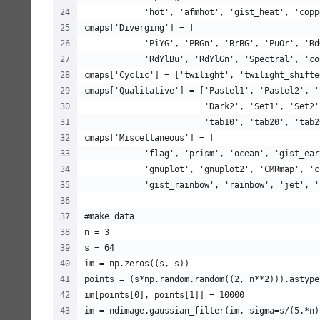
            'hot', 'afmhot', 'gist_heat', 'copp
cmaps['Diverging'] = [
            'PiYG', 'PRGn', 'BrBG', 'PuOr', 'Rd
            'RdYlBu', 'RdYlGn', 'Spectral', 'co
cmaps['Cyclic'] = ['twilight', 'twilight_shifte
cmaps['Qualitative'] = ['Pastel1', 'Pastel2', '
                        'Dark2', 'Set1', 'Set2'
                        'tab10', 'tab20', 'tab2
cmaps['Miscellaneous'] = [
            'flag', 'prism', 'ocean', 'gist_ear
            'gnuplot', 'gnuplot2', 'CMRmap', 'c
            'gist_rainbow', 'rainbow', 'jet', '
#make data
n = 3
s = 64
im = np.zeros((s, s))
points = (s*np.random.random((2, n**2))).astype
im[points[0], points[1]] = 10000
im = ndimage.gaussian_filter(im, sigma=s/(5.*n)