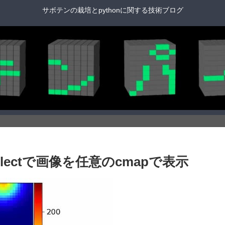
サボテンの栽培とpythonに関する技術ブログ
wn, Selectで画像を任意のcmapで表示