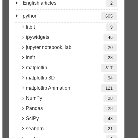
English articles
2
python
605
fitbit
9
ipywidgets
46
jupyter notebook, lab
20
lmfit
28
matplotlib
317
matplotlib 3D
94
matplotlib Animation
121
NumPy
28
Pandas
28
SciPy
43
seaborn
21