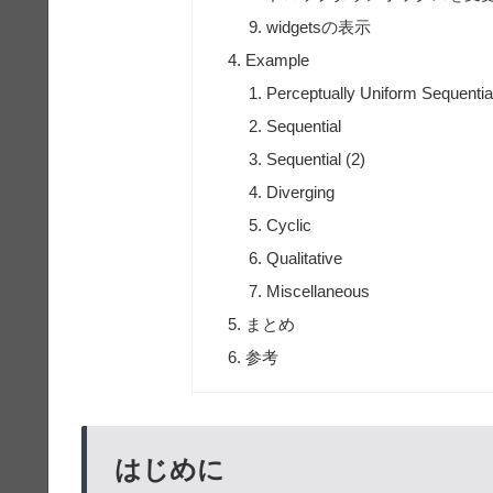
widgetsの表示
Example
Perceptually Uniform Sequentia
Sequential
Sequential (2)
Diverging
Cyclic
Qualitative
Miscellaneous
まとめ
参考
はじめに