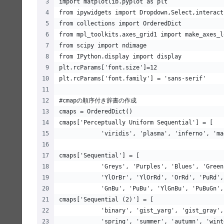
import matplotlib.pyplot as plt
from ipywidgets import Dropdown,Select,interact
from collections import OrderedDict
from mpl_toolkits.axes_grid1 import make_axes_l
from scipy import ndimage
from IPython.display import display
plt.rcParams['font.size']=12
plt.rcParams['font.family'] = 'sans-serif'
#cmapの順序付き辞書の作成
cmaps = OrderedDict()
cmaps['Perceptually Uniform Sequential'] = [
            'viridis', 'plasma', 'inferno', 'ma
cmaps['Sequential'] = [
            'Greys', 'Purples', 'Blues', 'Green
            'YlOrBr', 'YlOrRd', 'OrRd', 'PuRd',
            'GnBu', 'PuBu', 'YlGnBu', 'PuBuGn',
cmaps['Sequential (2)'] = [
            'binary', 'gist_yarg', 'gist_gray',
            'spring', 'summer', 'autumn', 'wint