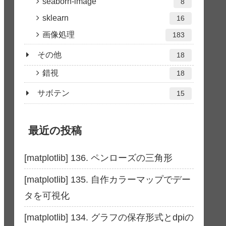
seaborn-image
8
sklearn
16
画像処理
183
その他
18
錯視
18
サボテン
15
最近の投稿
[matplotlib] 136. ペンローズの三角形
[matplotlib] 135. 自作カラーマップでデー
タを可視化
[matplotlib] 134. グラフの保存形式とdpiの