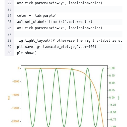
ax2.tick_params(axis='y', labelcolor=color)
color = 'tab:purple'
ax1.set_xlabel('time (s)',color=color)
ax1.tick_params(axis='x', labelcolor=color)
fig.tight_layout()# otherwise the right y-label is slig
plt.savefig('twoscale_plot.jpg',dpi=100)
plt.show()