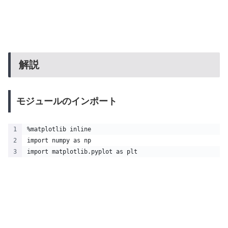
解説
モジュールのインポート
%matplotlib inline
import numpy as np
import matplotlib.pyplot as plt