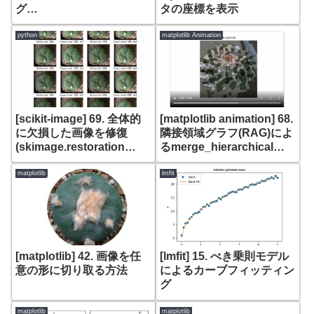
グ
タの座標を表示
(skimage.transform.matc
h_histograms)
python
matplotlib Animation
[scikit-image] 69. 全体的
[matplotlib animation] 68.
に欠損した画像を修復
隣接領域グラフ(RAG)によ
(skimage.restoration
るmerge_hierarchicalの
inpaint_biharmonic)
thresh変化アニメーション
matplotlib
lmfit
[matplotlib] 42. 画像を任
[lmfit] 15. べき乗則モデル
意の形に切り取る方法
によるカーブフィッティン
グ
matplotlib
matplotlib