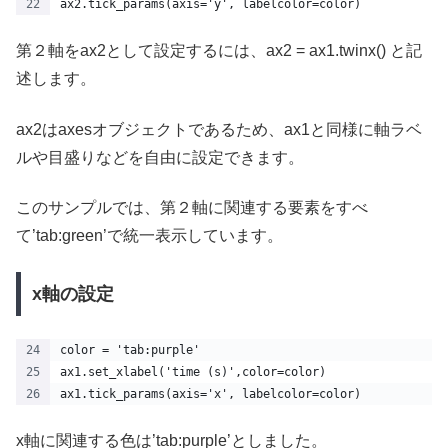
ax2.tick_params(axis='y', labelcolor=color)
第２軸をax2として設定するには、ax2 = ax1.twinx() と記
述します。
ax2はaxesオブジェクトであるため、ax1と同様に軸ラベ
ルや目盛りなどを自由に設定できます。
このサンプルでは、第２軸に関連する要素をすべ
て’tab:green’で統一表示しています。
x軸の設定
color = 'tab:purple'
ax1.set_xlabel('time (s)',color=color)
ax1.tick_params(axis='x', labelcolor=color)
x軸に関連する色は’tab:purple’としました。