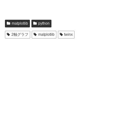
matplotlib
python
2軸グラフ
matplotlib
twinx