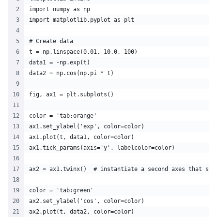
import numpy as np
import matplotlib.pyplot as plt
# Create data
t = np.linspace(0.01, 10.0, 100)
data1 = -np.exp(t)
data2 = np.cos(np.pi * t)
fig, ax1 = plt.subplots()
color = 'tab:orange'
ax1.set_ylabel('exp', color=color)
ax1.plot(t, data1, color=color)
ax1.tick_params(axis='y', labelcolor=color)
ax2 = ax1.twinx()  # instantiate a second axes that sha
color = 'tab:green'
ax2.set_ylabel('cos', color=color) 
ax2.plot(t, data2, color=color)