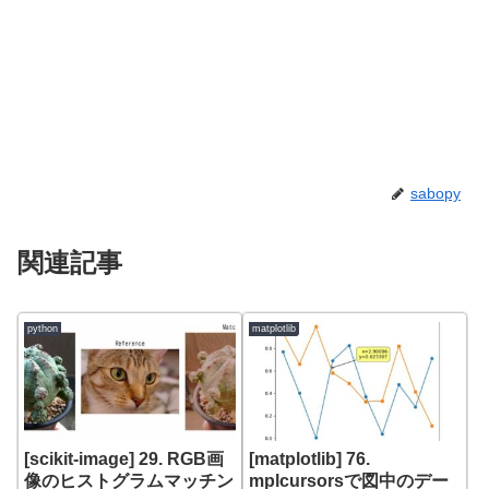
sabopy
関連記事
python
matplotlib
[scikit-image] 29. RGB画
[matplotlib] 76.
像のヒストグラムマッチン
mplcursorsで図中のデー