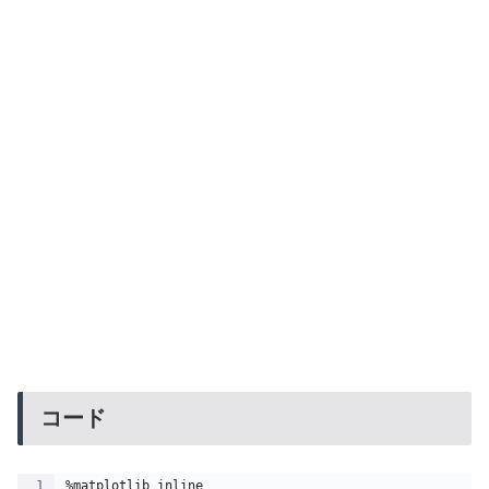
コード
%matplotlib inline