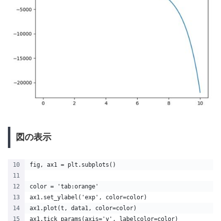
図の表示
fig, ax1 = plt.subplots()
color = 'tab:orange'
ax1.set_ylabel('exp', color=color)
ax1.plot(t, data1, color=color)
ax1.tick_params(axis='y', labelcolor=color)