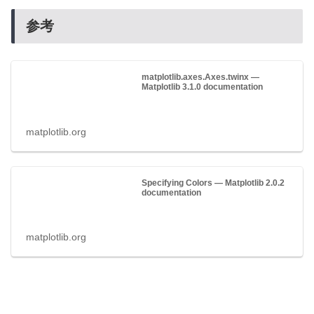
参考
matplotlib.axes.Axes.twinx —
Matplotlib 3.1.0 documentation
matplotlib.org
Specifying Colors — Matplotlib 2.0.2
documentation
matplotlib.org