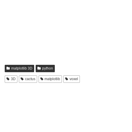
matplotlib 3D
python
3D
cactus
matplotlib
voxel