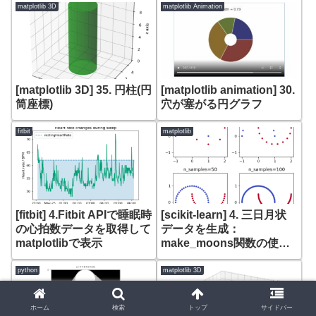
matplotlib 3D
matplotlib Animation
[matplotlib 3D] 35. 円柱(円
[matplotlib animation] 30.
筒座標)
穴が塞がる円グラフ
fitbit
matplotlib
[fitbit] 4.Fitbit APIで睡眠時
[scikit-learn] 4. 三日月状
の心拍数データを取得して
データを生成：
matplotlibで表示
make_moons関数の使い
方
python
matplotlib 3D
ホーム
検索
トップ
サイドバー