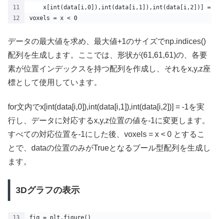
    x[int(data[i,0]),int(data[i,1]),int(data[i,2])] = -
voxels = x < 0 
データの最大値を求め、最大値+1のサイズでnp.indices()
配列を生成します。ここでは、形状が(61,61,61)の、各要
素が位置インデックスを持つ配列を作成し、それをx,y,z座
標として使用しています。
for文内でx[int(data[i,0]),int(data[i,1]),int(data[i,2])] = -1を実
行し、データに対応するx,y,z位置の値を-1に変更します。
すべての対応位置を-1にした後、voxels = x < 0 とするこ
とで、dataの位置のみがTrueとなるブール型配列を生成し
ます。
3Dグラフの表示
fig = plt.figure()