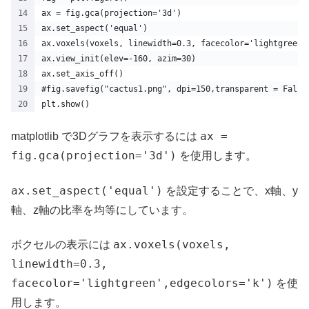
ax = fig.gca(projection='3d')
ax.set_aspect('equal')
ax.voxels(voxels, linewidth=0.3, facecolor='lightgreen'
ax.view_init(elev=-160, azim=30)
ax.set_axis_off()
#fig.savefig("cactus1.png", dpi=150,transparent = False
plt.show()
ax =
matplotlib で3Dグラフを表示するには
fig.gca(projection='3d')
を使用します。
ax.set_aspect('equal')
を設定することで、x軸、y
軸、z軸の比率を均等にしています。
ax.voxels(voxels,
ボクセルの表示には
linewidth=0.3,
facecolor='lightgreen',edgecolors='k')
を使
用します。