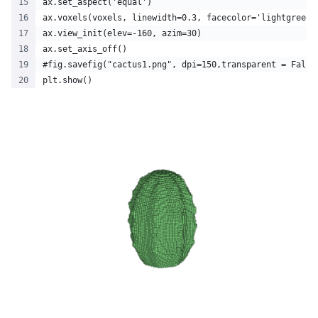
ax.set_aspect('equal')
ax.voxels(voxels, linewidth=0.3, facecolor='lightgreen'
ax.view_init(elev=-160, azim=30)
ax.set_axis_off()
#fig.savefig("cactus1.png", dpi=150,transparent = False
plt.show()