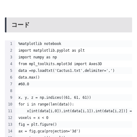
コード
%matplotlib notebook
import matplotlib.pyplot as plt
import numpy as np
from mpl_toolkits.mplot3d import Axes3D  
data =np.loadtxt('Cactus1.txt',delimiter=',')
data.max()
#60.0
x, y, z = np.indices((61, 61, 61))
for i in range(len(data)):
    x[int(data[i,0]),int(data[i,1]),int(data[i,2])] = -
voxels = x < 0 
fig = plt.figure()
ax = fig.gca(projection='3d')