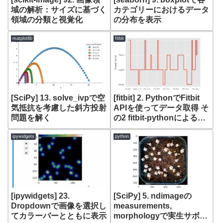
域の解析：サイズに基づく
カテゴリーにおけるデータ
領域の分類と視覚化
の分布を表示
matplotlib
fitbit
[SciPy] 13. solve_ivpで空
[fitbit] 2. PythonでFitbit
気抵抗を考慮した斜方投射
APIを使ってデータ取得 そ
問題を解く
の2 fitbit-pythonによる睡
眠データの取得と
matplotlibによる表示
ipywidgets
python
[ipywidgets] 23.
[SciPy] 5. ndimageの
Dropdownで画像を選択し
measurements,
てカラーバーとともに表示
morphologyで実生サボテ