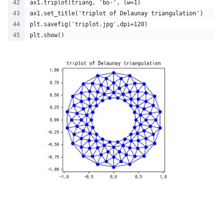
ax1.triplot(triang, 'bo-', lw=1)
ax1.set_title('triplot of Delaunay triangulation')
plt.savefig('triplot.jpg',dpi=120)
plt.show()