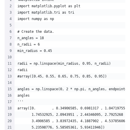
import matplotlib.pyplot as plt
import matplotlib.tri as tri
import numpy as np
# Create the data.
n_angles = 18
n_radii = 6
min_radius = 0.45
radii = np.linspace(min_radius, 0.95, n_radii)
radii
#array([0.45, 0.55, 0.65, 0.75, 0.85, 0.95])
angles = np.linspace(0, 2 * np.pi, n_angles, endpoint=F
angles
'''
array([0.        , 0.34906585, 0.6981317 , 1.04719755, 
       1.74532925, 2.0943951 , 2.44346095, 2.7925268 , 
       3.4906585 , 3.83972435, 4.1887902 , 4.53785606, 
       5.23598776, 5.58505361, 5.93411946])