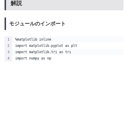
解説
モジュールのインポート
%matplotlib inline
import matplotlib.pyplot as plt
import matplotlib.tri as tri
import numpy as np