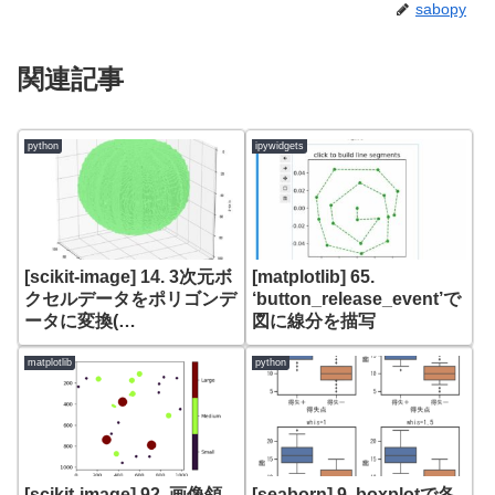
sabopy
関連記事
python
ipywidgets
[scikit-image] 14. 3次元ボ
[matplotlib] 65.
クセルデータをポリゴンデ
‘button_release_event’で
ータに変換(
図に線分を描写
measure.marching_cube
s_lewiner)
matplotlib
python
[scikit-image] 92. 画像領
[seaborn] 9. boxplotで各