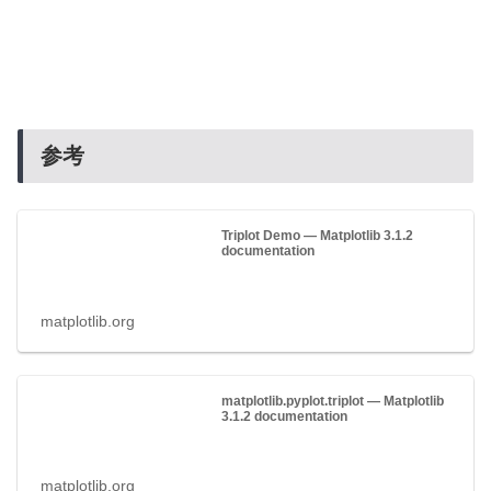
参考
Triplot Demo — Matplotlib 3.1.2
documentation
matplotlib.org
matplotlib.pyplot.triplot — Matplotlib
3.1.2 documentation
matplotlib.org