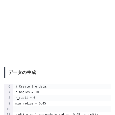
データの生成
# Create the data.
n_angles = 18
n_radii = 6
min_radius = 0.45
radii = np.linspace(min_radius, 0.95, n_radii)