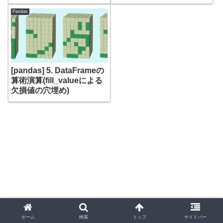
ンのラベリングとサイズ計
測
Pandas
[pandas] 5. DataFrameの
算術演算(fill_valueによる
欠損値の穴埋め)
ホーム
検索
トップ
サイドバー