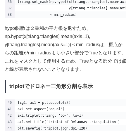
triang.set_mask(np.hypot(x[triang.triangles].mean(axis=
                         y[triang.triangles].mean(axis=
                < min_radius)
hypot関数は２乗和の平方根を返すため、
np.hypot(x[triang.triangles].mean(axis=1),
y[triang.triangles].mean(axis=1)) < min_radiusは、原点か
らの距離がmin_radiusより小さい部分でTrueとなります。
これをマスクとして使用するため、Trueとなる部分では点
と線が表示されないこととなります。
triplotでドロネー三角形分割を表示
fig1, ax1 = plt.subplots()
ax1.set_aspect('equal')
ax1.triplot(triang, 'bo-', lw=1)
ax1.set_title('triplot of Delaunay triangulation')
plt.savefig('triplot.jpg',dpi=120)