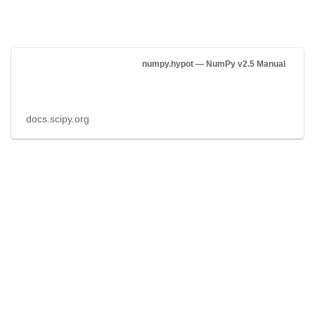
numpy.hypot — NumPy v2.5 Manual
docs.scipy.org