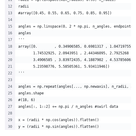
radii
#array([0.45, 0.55, 0.65, 0.75, 0.85, 0.95])
angles = np.linspace(0, 2 * np.pi, n_angles, endpoint=F
angles
'''
array([0.        , 0.34906585, 0.6981317 , 1.04719755, 
       1.74532925, 2.0943951 , 2.44346095, 2.7925268 , 
       3.4906585 , 3.83972435, 4.1887902 , 4.53785606, 
       5.23598776, 5.58505361, 5.93411946])
'''
angles = np.repeat(angles[..., np.newaxis], n_radii, ax
angles.shape
#(18, 6)
angles[:, 1::2] += np.pi / n_angles #swirl data
x = (radii * np.cos(angles)).flatten()
y = (radii * np.sin(angles)).flatten()