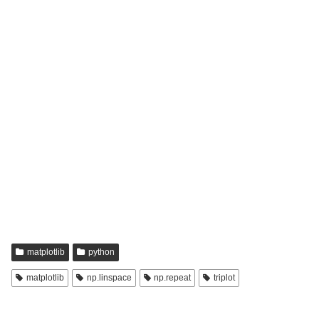
matplotlib
python
matplotlib
np.linspace
np.repeat
triplot