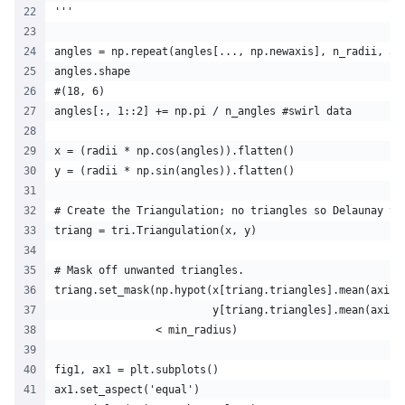
'''
angles = np.repeat(angles[..., np.newaxis], n_radii, ax
angles.shape
#(18, 6)
angles[:, 1::2] += np.pi / n_angles #swirl data
x = (radii * np.cos(angles)).flatten()
y = (radii * np.sin(angles)).flatten()
# Create the Triangulation; no triangles so Delaunay tr
triang = tri.Triangulation(x, y)
# Mask off unwanted triangles.
triang.set_mask(np.hypot(x[triang.triangles].mean(axis=
                         y[triang.triangles].mean(axis=
                < min_radius)
fig1, ax1 = plt.subplots()
ax1.set_aspect('equal')