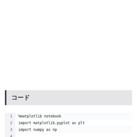
コード
%matplotlib notebook
import matplotlib.pyplot as plt
import numpy as np