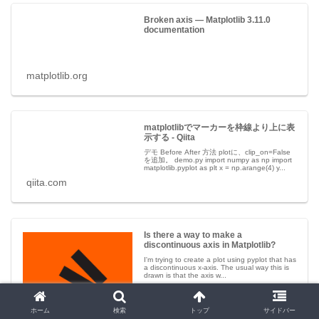
Broken axis — Matplotlib 3.11.0
documentation
matplotlib.org
matplotlibでマーカーを枠線より上に表
示する - Qiita
デモ Before After 方法 plotに、clip_on=False
を追加。 demo.py import numpy as np import
matplotlib.pyplot as plt x = np.arange(4) y...
qiita.com
Is there a way to make a
discontinuous axis in Matplotlib?
I'm trying to create a plot using pyplot that has
a discontinuous x-axis. The usual way this is
drawn is that the axis w...
ホーム
検索
トップ
サイドバー