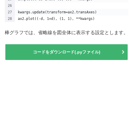
kwargs.update(transform=ax2.transAxes)  
ax2.plot((-d, 1+d), (1, 1), **kwargs)  
棒グラフでは、省略線を図全体に表示する設定とします。
コードをダウンロード(.pyファイル)