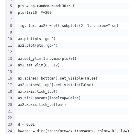
pts = np.random.rand(30)*.1
pts[13:16] *=200 
fig, (ax, ax2) = plt.subplots(2, 1, sharex=True)
ax.plot(pts,'go-')
ax2.plot(pts,'go-')
ax.set_ylim(1,np.max(pts)+1)  
ax2.set_ylim(0, .12)  
ax.spines['bottom'].set_visible(False)
ax2.spines['top'].set_visible(False)
ax.xaxis.tick_top()
ax.tick_params(labeltop=False) 
ax2.xaxis.tick_bottom()
d = 0.01 
kwargs = dict(transform=ax.transAxes, color='k', lw=3, 