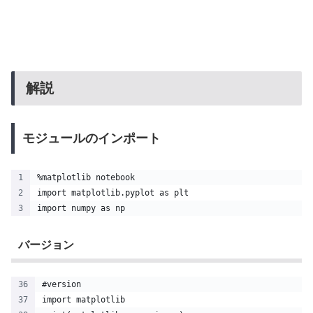
解説
モジュールのインポート
%matplotlib notebook
import matplotlib.pyplot as plt
import numpy as np
バージョン
#version
import matplotlib