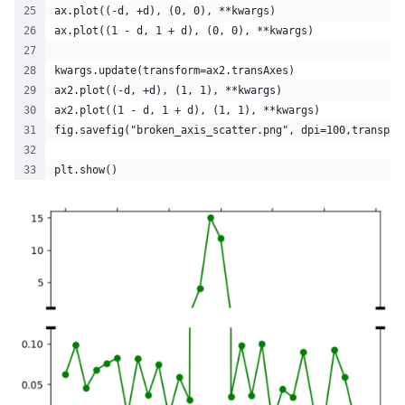
ax.plot((-d, +d), (0, 0), **kwargs)        
ax.plot((1 - d, 1 + d), (0, 0), **kwargs)  
kwargs.update(transform=ax2.transAxes)  
ax2.plot((-d, +d), (1, 1), **kwargs)  
ax2.plot((1 - d, 1 + d), (1, 1), **kwargs)  
fig.savefig("broken_axis_scatter.png", dpi=100,transpar
plt.show()