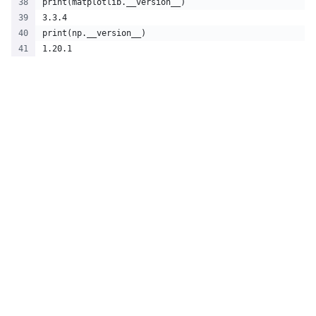
print(matplotlib.__version__)
3.3.4
print(np.__version__)
1.20.1