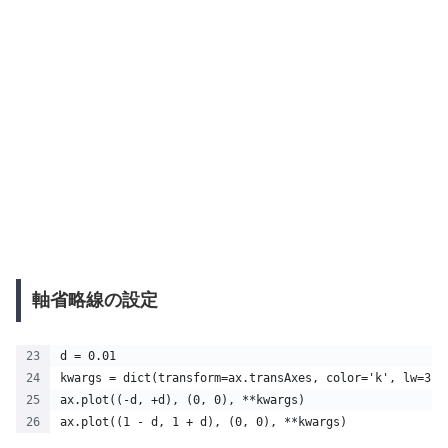
軸省略線の設定
d = 0.01 
kwargs = dict(transform=ax.transAxes, color='k', lw=3, 
ax.plot((-d, +d), (0, 0), **kwargs)        
ax.plot((1 - d, 1 + d), (0, 0), **kwargs)  