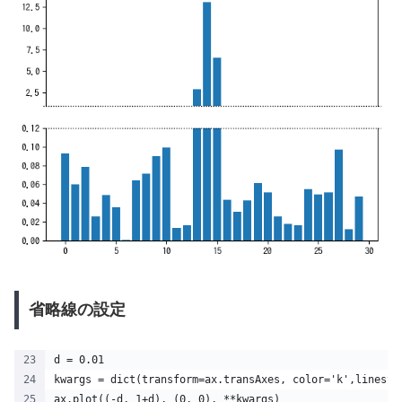
省略線の設定
d = 0.01  
kwargs = dict(transform=ax.transAxes, color='k',linesty
ax.plot((-d, 1+d), (0, 0), **kwargs)    