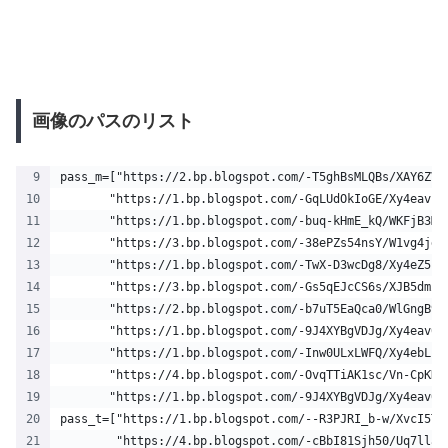
画像のパスのリスト
pass_m=["https://2.bp.blogspot.com/-T5ghBsMLQBs/XAY6ZV9
       "https://1.bp.blogspot.com/-GqLUdOkIoGE/Xy4eavz7
       "https://1.bp.blogspot.com/-buq-kHmE_kQ/WKFjB3Mp
       "https://3.bp.blogspot.com/-38ePZs54nsY/W1vg4jd5
       "https://1.bp.blogspot.com/-TwX-D3wcDg8/Xy4eZ5hY
       "https://3.bp.blogspot.com/-Gs5qEJcCS6s/XJB5dmZ2
       "https://2.bp.blogspot.com/-b7uT5EaQca0/WlGngB9g
       "https://1.bp.blogspot.com/-9J4XYBgVDJg/Xy4eav0D
       "https://1.bp.blogspot.com/-Inw0ULxLWFQ/Xy4ebLP0
       "https://4.bp.blogspot.com/-OvqTTiAK1sc/Vn-CpKKj
       "https://1.bp.blogspot.com/-9J4XYBgVDJg/Xy4eav0D
pass_t=["https://1.bp.blogspot.com/--R3PJRI_b-w/XvcI5Ta
        "https://4.bp.blogspot.com/-cBbI81Sjh50/Uq7llau