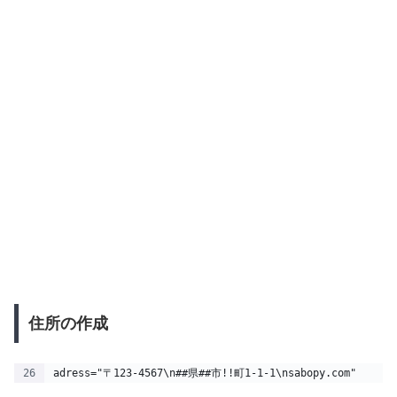
住所の作成
adress="〒123-4567\n##県##市!!町1-1-1\nsabopy.com"