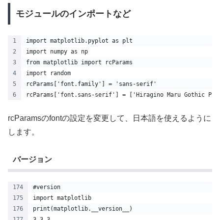
モジュールのインポートなど
import matplotlib.pyplot as plt
import numpy as np
from matplotlib import rcParams
import random
rcParams['font.family'] = 'sans-serif'
rcParams['font.sans-serif'] = ['Hiragino Maru Gothic Pro
rcParamsのfontの設定を変更して、日本語を使えるように
します。
バージョン
#version
import matplotlib
print(matplotlib.__version__)
3.3.3