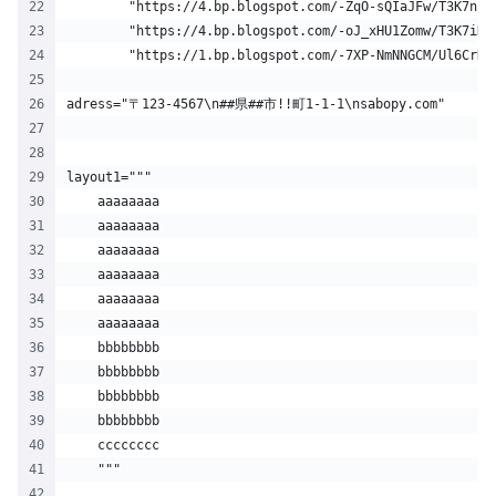
        "https://4.bp.blogspot.com/-ZqO-sQIaJFw/T3K7nIi
        "https://4.bp.blogspot.com/-oJ_xHU1Zomw/T3K7iKm
        "https://1.bp.blogspot.com/-7XP-NmNNGCM/Ul6CrK3
adress="〒123-4567\n##県##市!!町1-1-1\nsabopy.com"
layout1="""
    aaaaaaaa
    aaaaaaaa
    aaaaaaaa
    aaaaaaaa
    aaaaaaaa
    aaaaaaaa
    bbbbbbbb
    bbbbbbbb
    bbbbbbbb
    bbbbbbbb
    cccccccc
    """