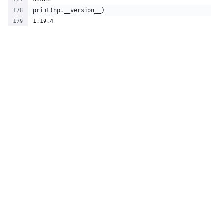
print(np.__version__)
1.19.4