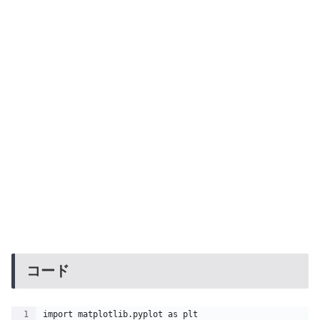
コード
import matplotlib.pyplot as plt