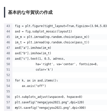
基本的な年賀状の作成
fig = plt.figure(tight_layout=True,figsize=(3.94,5.83),
axd = fig.subplot_mosaic(layout1)
im_m = plt.imread(np.random.choice(pass_m))
im_t = plt.imread(np.random.choice(pass_t))
axd["a"].imshow(im_m)
axd["b"].imshow(im_t)
axd["c"].text(1, 0.5, adress,
            ha='right', va='center', fontsize=8,
            color='k')
for k, ax in axd.items():
    ax.axis("off")
plt.subplots_adjust(wspace=0, hspace=0)
plt.savefig("nengajyou2021.png",dpi=120)
#plt.savefig("nengajyou2021.png",dpi=300)