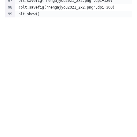
plt.savefig("nengajyou2021_2x2.png",dpi=120)
#plt.savefig("nengajyou2021_2x2.png",dpi=300)
plt.show()