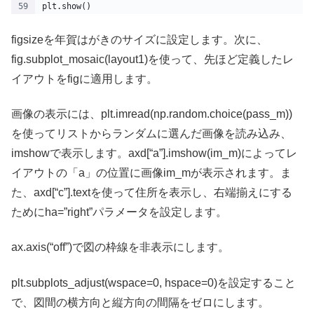
plt.show()
figsizeを年賀はがきのサイズに設定します。次に、
fig.subplot_mosaic(layout1)を使って、先ほど定義したレ
イアウトをfigに適用します。
画像の表示には、plt.imread(np.random.choice(pass_m))
を使ってリストからランダムに選んだ画像を読み込み、
imshowで表示します。axd[“a”].imshow(im_m)によってレ
イアウトの「a」の位置に画像im_mが表示されます。ま
た、axd[“c”].textを使って住所を表示し、右端揃えにする
ためにha=”right”パラメータを設定します。
ax.axis(“off”)で図の枠線を非表示にします。
plt.subplots_adjust(wspace=0, hspace=0)を設定すること
で、図間の横方向と縦方向の間隔をゼロにします。