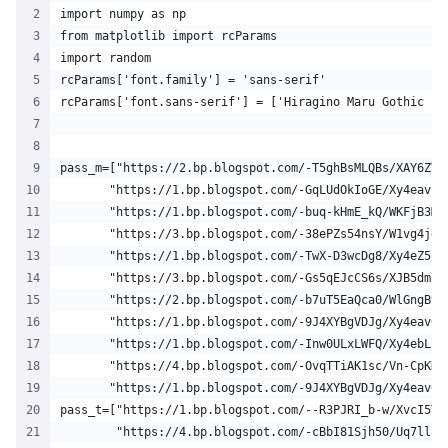
import numpy as np
from matplotlib import rcParams
import random
rcParams['font.family'] = 'sans-serif'
rcParams['font.sans-serif'] = ['Hiragino Maru Gothic Pr
pass_m=["https://2.bp.blogspot.com/-T5ghBsMLQBs/XAY6ZV9
       "https://1.bp.blogspot.com/-GqLUdOkIoGE/Xy4eavz7
       "https://1.bp.blogspot.com/-buq-kHmE_kQ/WKFjB3Mp
       "https://3.bp.blogspot.com/-38ePZs54nsY/W1vg4jd5
       "https://1.bp.blogspot.com/-TwX-D3wcDg8/Xy4eZ5hY
       "https://3.bp.blogspot.com/-Gs5qEJcCS6s/XJB5dmZ2
       "https://2.bp.blogspot.com/-b7uT5EaQca0/WlGngB9g
       "https://1.bp.blogspot.com/-9J4XYBgVDJg/Xy4eav0D
       "https://1.bp.blogspot.com/-Inw0ULxLWFQ/Xy4ebLP0
       "https://4.bp.blogspot.com/-OvqTTiAK1sc/Vn-CpKKj
       "https://1.bp.blogspot.com/-9J4XYBgVDJg/Xy4eav0D
pass_t=["https://1.bp.blogspot.com/--R3PJRI_b-w/XvcI5Ta
        "https://4.bp.blogspot.com/-cBbI81Sjh50/Uq7llau