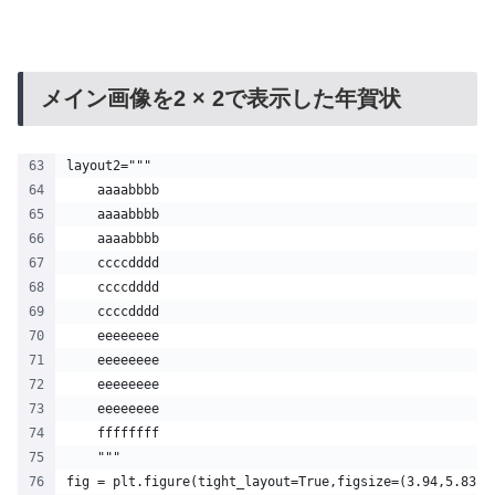
メイン画像を2 × 2で表示した年賀状
layout2="""
    aaaabbbb
    aaaabbbb
    aaaabbbb
    ccccdddd
    ccccdddd
    ccccdddd
    eeeeeeee
    eeeeeeee
    eeeeeeee
    eeeeeeee
    ffffffff
    """
fig = plt.figure(tight_layout=True,figsize=(3.94,5.83),