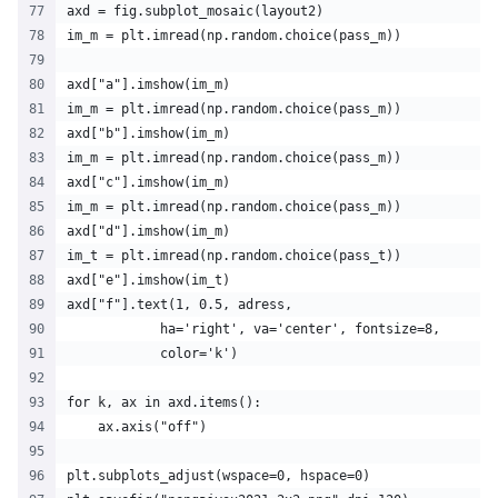
axd = fig.subplot_mosaic(layout2)
im_m = plt.imread(np.random.choice(pass_m))
axd["a"].imshow(im_m)
im_m = plt.imread(np.random.choice(pass_m))
axd["b"].imshow(im_m)
im_m = plt.imread(np.random.choice(pass_m))
axd["c"].imshow(im_m)
im_m = plt.imread(np.random.choice(pass_m))
axd["d"].imshow(im_m)
im_t = plt.imread(np.random.choice(pass_t))
axd["e"].imshow(im_t)
axd["f"].text(1, 0.5, adress,
            ha='right', va='center', fontsize=8,
            color='k')
for k, ax in axd.items():
    ax.axis("off")
plt.subplots_adjust(wspace=0, hspace=0)