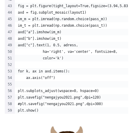
fig = plt.figure(tight_layout=True,figsize=(3.94,5.83),
axd = fig.subplot_mosaic(layout1)
im_m = plt.imread(np.random.choice(pass_m))
im_t = plt.imread(np.random.choice(pass_t))
axd["a"].imshow(im_m)
axd["b"].imshow(im_t)
axd["c"].text(1, 0.5, adress,
            ha='right', va='center', fontsize=8,
            color='k')
for k, ax in axd.items():
    ax.axis("off")
plt.subplots_adjust(wspace=0, hspace=0)
plt.savefig("nengajyou2021.png",dpi=120)
#plt.savefig("nengajyou2021.png",dpi=300)
plt.show()