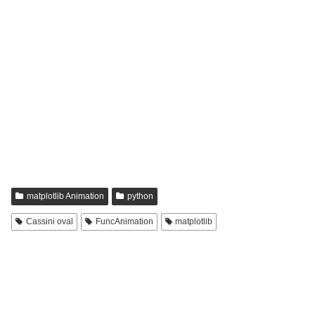
matplotlib Animation
python
Cassini oval
FuncAnimation
matplotlib