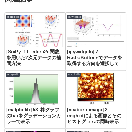
matplotlib
ipywidgets
[SciPy] 11. interp2d関数
[ipywidgets] 7.
を用いた2次元データの補
RadioButtonsでデータを
間方法
取得する方向を選択して、
IntSliderで3Dグラフの任
意の位置のデータをライン
matplotlib
matplotlib
で表示
[matplotlib] 58. 棒グラフ
[seaborn-image] 2.
のbarをグラデーションカ
imghistによる画像とその
ラーで表示
ヒストグラムの同時表示