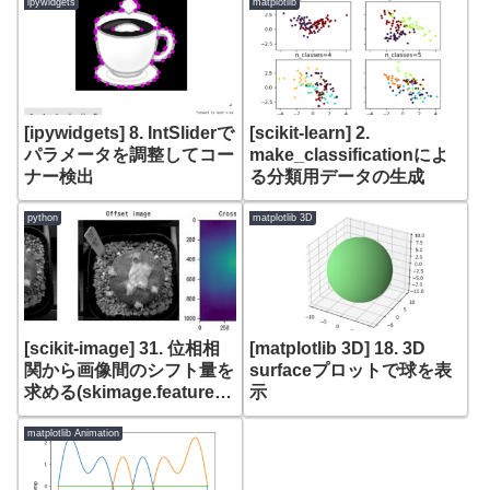
ipywidgets
matplotlib
[ipywidgets] 8. IntSliderで
[scikit-learn] 2.
パラメータを調整してコー
make_classificationによ
ナー検出
る分類用データの生成
python
matplotlib 3D
[scikit-image] 31. 位相相
[matplotlib 3D] 18. 3D
関から画像間のシフト量を
surfaceプロットで球を表
求める(skimage.feature
示
register_translation)
matplotlib Animation