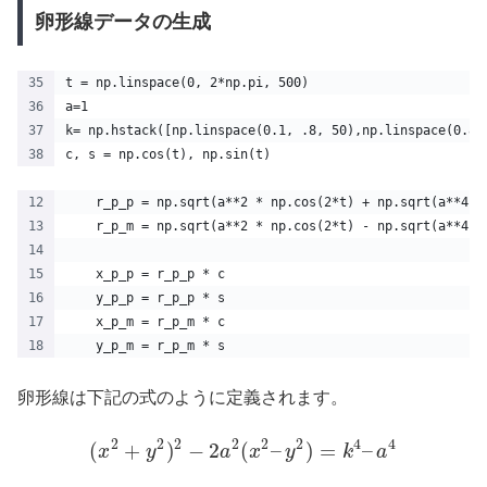
卵形線データの生成
t = np.linspace(0, 2*np.pi, 500)
a=1
k= np.hstack([np.linspace(0.1, .8, 50),np.linspace(0.8,
c, s = np.cos(t), np.sin(t)
    r_p_p = np.sqrt(a**2 * np.cos(2*t) + np.sqrt(a**4 *
    r_p_m = np.sqrt(a**2 * np.cos(2*t) - np.sqrt(a**4 *
    x_p_p = r_p_p * c
    y_p_p = r_p_p * s
    x_p_m = r_p_m * c
    y_p_m = r_p_m * s 
卵形線は下記の式のように定義されます。
2
2
2
2
2
2
4
4
(
+
)
−
2
(
–
)
=
–
x
y
a
x
y
k
a