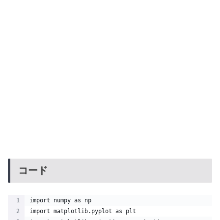
コード
import numpy as np
import matplotlib.pyplot as plt