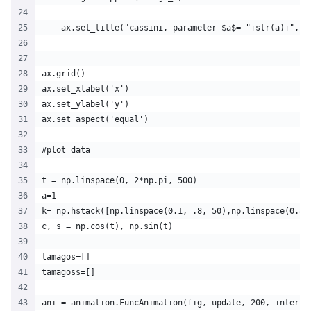
    ax.set_title("cassini, parameter $a$= "+str(a)+", $
ax.grid()
ax.set_xlabel('x')
ax.set_ylabel('y')
ax.set_aspect('equal')
#plot data
t = np.linspace(0, 2*np.pi, 500)
a=1
k= np.hstack([np.linspace(0.1, .8, 50),np.linspace(0.8,
c, s = np.cos(t), np.sin(t)
tamagos=[]
tamagoss=[]
ani = animation.FuncAnimation(fig, update, 200, interva