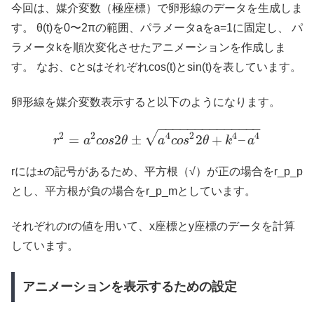
今回は、媒介変数（極座標）で卵形線のデータを生成しま
す。 θ(t)を0〜2πの範囲、パラメータaをa=1に固定し、 パ
ラメータkを順次変化させたアニメーションを作成しま
す。 なお、cとsはそれぞれcos(t)とsin(t)を表しています。
卵形線を媒介変数表示すると以下のようになります。
−
−
−
−
−
−
−
−
−
−
−
−
−
−
√
2
2
4
2
4
4
=
2
±
2
+
–
r
a
c
o
s
θ
a
c
o
s
θ
k
a
rには±の記号があるため、平方根（√）が正の場合をr_p_p
とし、平方根が負の場合をr_p_mとしています。
それぞれのrの値を用いて、x座標とy座標のデータを計算
しています。
アニメーションを表示するための設定