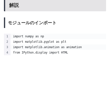
解説
モジュールのインポート
import numpy as np
import matplotlib.pyplot as plt
import matplotlib.animation as animation
from IPython.display import HTML