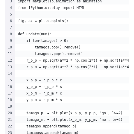
import matplotlib.animation as animation
from IPython.display import HTML
fig, ax = plt.subplots()
def update(num):
    if len(tamagos) > 0:
        tamagos.pop().remove()
        tamagoss.pop().remove()
    r_p_p = np.sqrt(a**2 * np.cos(2*t) + np.sqrt(a**4 *
    r_p_m = np.sqrt(a**2 * np.cos(2*t) - np.sqrt(a**4 *
    x_p_p = r_p_p * c
    y_p_p = r_p_p * s
    x_p_m = r_p_m * c
    y_p_m = r_p_m * s 
    tamago_p, = plt.plot(x_p_p, y_p_p, 'go', lw=2)
    tamago_m, = plt.plot(x_p_m, y_p_m, 'mo', lw=2)
    tamagos.append(tamago_p)
    tamagoss.append(tamago_m)