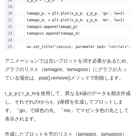
    tamago_p, = plt.plot(x_p_p, y_p_p, 'go', lw=2)
    tamago_m, = plt.plot(x_p_m, y_p_m, 'mo', lw=2)
    tamagos.append(tamago_p)
    tamagoss.append(tamago_m)
    ax.set_title("cassini, parameter $a$= "+str(a)+", $
アニメーションでは古いプロットを消す必要があるため、
グラフのリスト（tamagos、tamagoss）にグラフが入っ
ている場合は、pop().remove()メソッドで削除します。
r_p_pとr_p_mを使用して、異なるk値のデータを順次作成
し、それぞれのrからx、y座標を生成してプロットしま
す。「go」で緑色の丸、「mo」でマゼンタ色の丸として
表示されます。
作成したプロットを空のリスト（tamagos、tamagoss）