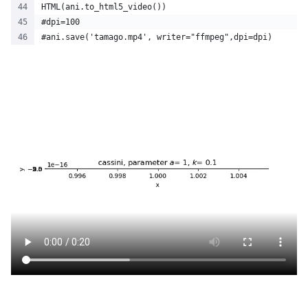
HTML(ani.to_html5_video())
#dpi=100
#ani.save('tamago.mp4', writer="ffmpeg",dpi=dpi)