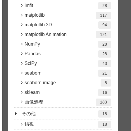
lmfit
28
matplotlib
317
matplotlib 3D
94
matplotlib Animation
121
NumPy
28
Pandas
28
SciPy
43
seaborn
21
seaborn-image
8
sklearn
16
画像処理
183
その他
18
錯視
18