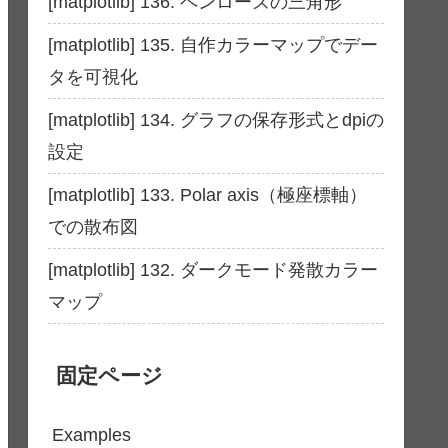
[matplotlib] 136. ペンローズの三角形
[matplotlib] 135. 自作カラーマップでデー
タを可視化
[matplotlib] 134. グラフの保存形式とdpiの
設定
[matplotlib] 133. Polar axis（極座標軸）
での散布図
[matplotlib] 132. ダークモード発散カラー
マップ
固定ページ
Examples