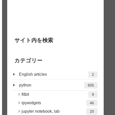
サイト内を検索
カテゴリー
English articles
2
python
605
fitbit
9
ipywidgets
46
jupyter notebook, lab
20