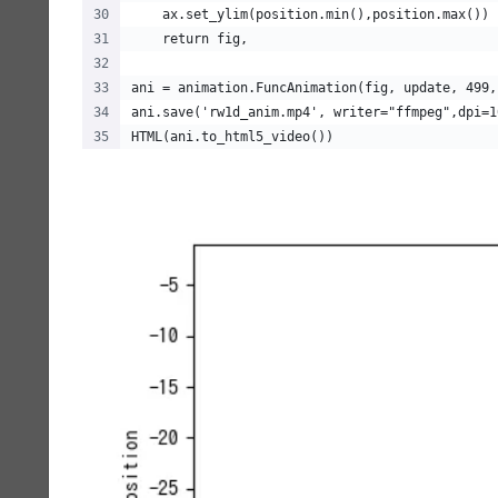
    ax.set_ylim(position.min(),position.max()) 
    return fig,
ani = animation.FuncAnimation(fig, update, 499,
ani.save('rw1d_anim.mp4', writer="ffmpeg",dpi=1
HTML(ani.to_html5_video())