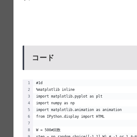
コード
#1d
%matplotlib inline
import matplotlib.pyplot as plt
import numpy as np
import matplotlib.animation as animation
from IPython.display import HTML
W = 500#回数
step = np.random.choice([-1,1],W) # -1 o