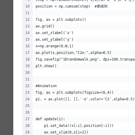
position = np.cumsum(step)  #累積和    
fig, ax = plt.subplots()
ax.grid()
ax.set_xlabel('x')
ax.set_ylabel('y')
x=np.arange(0,W,1)
ax.plot(x,position,"C2o-",alpha=0.5)
fig.savefig("1Drandomwalk.png", dpi=100,transpa
plt.show()
#Animation
fig, ax = plt.subplots(figsize=(6,4))
p1, = ax.plot([], [],'-o',color='C2',alpha=0.5)
def update(i):
    p1.set_data((x[:i],position[:i]))
    ax.set_xlim(0,x[i+1])