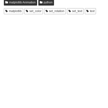
matplotlib Animation
python
matplotlib
set_color
set_rotation
set_text
text