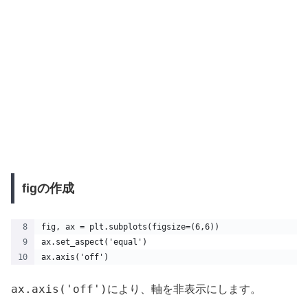
figの作成
fig, ax = plt.subplots(figsize=(6,6))
ax.set_aspect('equal')
ax.axis('off')
ax.axis('off')
により、軸を非表示にします。