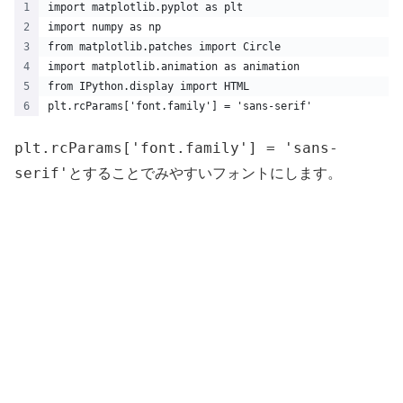
import matplotlib.pyplot as plt
import numpy as np
from matplotlib.patches import Circle
import matplotlib.animation as animation
from IPython.display import HTML
plt.rcParams['font.family'] = 'sans-serif'
plt.rcParams['font.family'] = 'sans-
serif'
とすることでみやすいフォントにします。