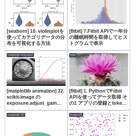
[seaborn] 10. violinplotを
[fitbit] 7.Fitbit APIで一年分
使ってカテゴリデータの分
の睡眠時間を取得してヒス
布を可視化する方法
トグラムで表示
matplotlib Animation
fitbit
[matplotlib animation] 32.
[fitbit] 1. PythonでFitbit
scikit-image の
APIを使ってデータ取得 そ
exposure.adjust_gamma
の1 アプリの登録とtoken
におけるgamma値変化ア
の取得
ニメーション
matplotlib 3D
matplotlib