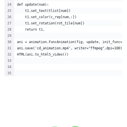
def update(num):
    t1.set_text(tlist[num])
    t1.set_color(c_rep[num,:]) 
    t1.set_rotation(rot_tile[num])
    return t1,
ani = animation.FuncAnimation(fig, update, init_func=in
ani.save('cd_animation.mp4', writer="ffmpeg",dpi=100)
HTML(ani.to_html5_video())