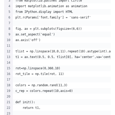
from matplotlib.patches import Circle
import matplotlib.animation as animation
from IPython.display import HTML
plt.rcParams['font.family'] = 'sans-serif'
fig, ax = plt.subplots(figsize=(6,6))
ax.set_aspect('equal')
ax.axis('off')
tlist = np.linspace(10,0,11).repeat(10).astype(int).ast
t1 = ax.text(0.5, 0.5, tlist[0], ha='center',va='center
rot=np.linspace(0,360,10)
rot_tile = np.tile(rot, 11)
colors = np.random.rand(11,3)
c_rep = colors.repeat(10,axis=0)
def init():   
    return t1,