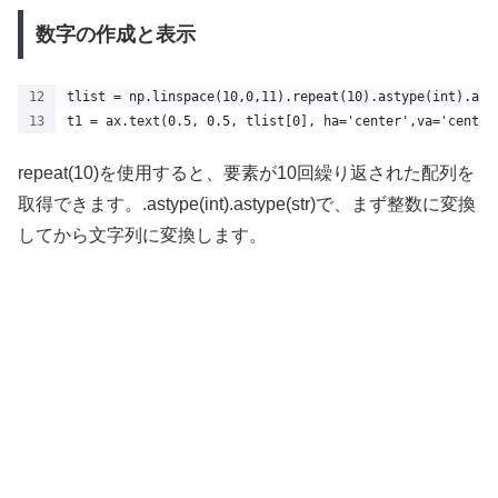
数字の作成と表示
tlist = np.linspace(10,0,11).repeat(10).astype(int).ast
t1 = ax.text(0.5, 0.5, tlist[0], ha='center',va='center
repeat(10)を使用すると、要素が10回繰り返された配列を
取得できます。.astype(int).astype(str)で、まず整数に変換
してから文字列に変換します。