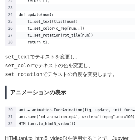
    return t1,
def update(num):
    t1.set_text(tlist[num])
    t1.set_color(c_rep[num,:]) 
    t1.set_rotation(rot_tile[num])
    return t1,
set_text
でテキストを変更し、
set_color
でテキストの色を変更し、
set_rotation
でテキストの角度を変更します。
アニメーションの表示
ani = animation.FuncAnimation(fig, update, init_func=in
ani.save('cd_animation.mp4', writer="ffmpeg",dpi=100)
HTML(ani.to_html5_video())
HTML(ani.to_html5_video())を使用することで、Jupyter