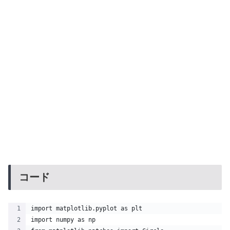
コード
import matplotlib.pyplot as plt
import numpy as np