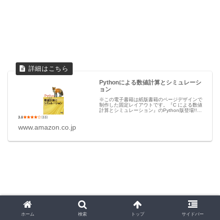
Pythonによる数値計算とシミュレーシ
ョン
※この電子書籍は紙版書籍のページデザインで
制作した固定レイアウトです。『C による数値
計算とシミュレーション』のPython版登場!!
本書は、シミュレーションプログラミングの基
礎と、それを支える数値計算の技術について解
www.amazon.co.jp
説します。数値計算の...
ホーム
検索
トップ
サイドバー