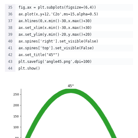
fig,ax = plt.subplots(figsize=(6,4))
ax.plot(x,y+12,'C2o',ms=15,alpha=0.5)
ax.hlines(0,x.min()-30,x.max()+30)
ax.set_xlim(x.min()-30,x.max()+30)
ax.set_ylim(y.min()-20,y.max()+20)
ax.spines['right'].set_visible(False)
ax.spines['top'].set_visible(False)
ax.set_title("45°")
plt.savefig('angle45.png',dpi=100)
plt.show()