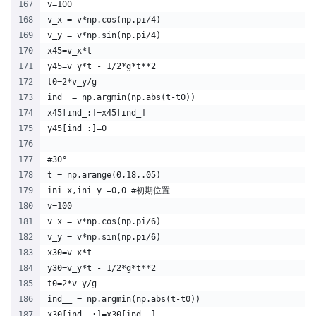
v=100
v_x = v*np.cos(np.pi/4)
v_y = v*np.sin(np.pi/4)
x45=v_x*t
y45=v_y*t - 1/2*g*t**2
t0=2*v_y/g
ind_ = np.argmin(np.abs(t-t0))
x45[ind_:]=x45[ind_]
y45[ind_:]=0
#30°
t = np.arange(0,18,.05)
ini_x,ini_y =0,0 #初期位置
v=100
v_x = v*np.cos(np.pi/6)
v_y = v*np.sin(np.pi/6)
x30=v_x*t
y30=v_y*t - 1/2*g*t**2
t0=2*v_y/g
ind__ = np.argmin(np.abs(t-t0))
x30[ind__:]=x30[ind__]