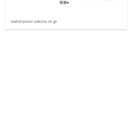
部屋■
wakariyasui.sakura.ne.jp