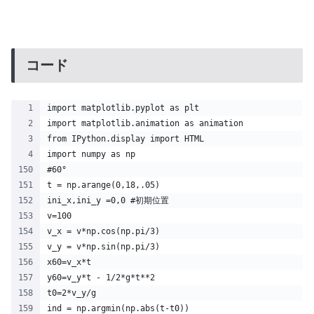
コード
import matplotlib.pyplot as plt 
import matplotlib.animation as animation
from IPython.display import HTML
import numpy as np
#60°
t = np.arange(0,18,.05)
ini_x,ini_y =0,0 #初期位置
v=100
v_x = v*np.cos(np.pi/3)
v_y = v*np.sin(np.pi/3)
x60=v_x*t
y60=v_y*t - 1/2*g*t**2
t0=2*v_y/g
ind = np.argmin(np.abs(t-t0))