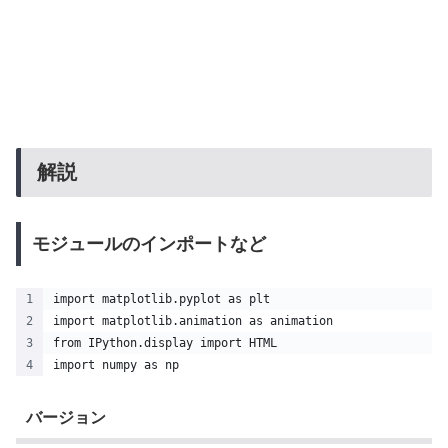
解説
モジュールのインポートなど
import matplotlib.pyplot as plt 
import matplotlib.animation as animation
from IPython.display import HTML
import numpy as np
バージョン