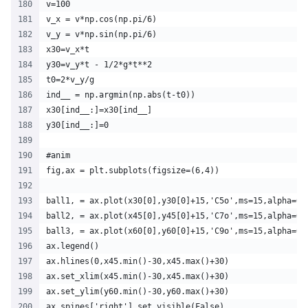
v=100
v_x = v*np.cos(np.pi/6)
v_y = v*np.sin(np.pi/6)
x30=v_x*t
y30=v_y*t - 1/2*g*t**2
t0=2*v_y/g
ind__ = np.argmin(np.abs(t-t0))
x30[ind__:]=x30[ind__]
y30[ind__:]=0
#anim
fig,ax = plt.subplots(figsize=(6,4))
ball1, = ax.plot(x30[0],y30[0]+15,'C5o',ms=15,alpha=0.
ball2, = ax.plot(x45[0],y45[0]+15,'C7o',ms=15,alpha=0.
ball3, = ax.plot(x60[0],y60[0]+15,'C9o',ms=15,alpha=0.
ax.legend()
ax.hlines(0,x45.min()-30,x45.max()+30)
ax.set_xlim(x45.min()-30,x45.max()+30)
ax.set_ylim(y60.min()-30,y60.max()+30)
ax.spines['right'].set_visible(False)