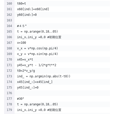
t60=t
x60[ind:]=x60[ind]
y60[ind:]=0
#４５°
t = np.arange(0,18,.05)
ini_x,ini_y =0,0 #初期位置
v=100
v_x = v*np.cos(np.pi/4)
v_y = v*np.sin(np.pi/4)
x45=v_x*t
y45=v_y*t - 1/2*g*t**2
t0=2*v_y/g
ind_ = np.argmin(np.abs(t-t0))
x45[ind_:]=x45[ind_]
y45[ind_:]=0
#30°
t = np.arange(0,18,.05)
ini_x,ini_y =0,0 #初期位置