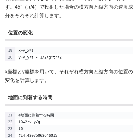
す。45°（π/4）で投射した場合の横方向と縦方向の速度成
分をそれぞれ計算します。
位置の変化
x=v_x*t
y=v_y*t - 1/2*g*t**2
x座標とy座標を用いて、それぞれ横方向と縦方向の位置の
変化を計算します。
地面に到着する時間
#地面に到着する時間
t0=2*v_y/g
t0
#14.43075063646015