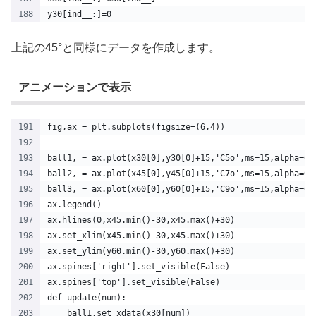
y30[ind__:]=0
上記の45°と同様にデータを作成します。
アニメーションで表示
fig,ax = plt.subplots(figsize=(6,4))
ball1, = ax.plot(x30[0],y30[0]+15,'C5o',ms=15,alpha=0.
ball2, = ax.plot(x45[0],y45[0]+15,'C7o',ms=15,alpha=0.
ball3, = ax.plot(x60[0],y60[0]+15,'C9o',ms=15,alpha=0.
ax.legend()
ax.hlines(0,x45.min()-30,x45.max()+30)
ax.set_xlim(x45.min()-30,x45.max()+30)
ax.set_ylim(y60.min()-30,y60.max()+30)
ax.spines['right'].set_visible(False)
ax.spines['top'].set_visible(False)
def update(num):
    ball1.set_xdata(x30[num])