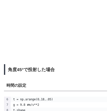
角度45°で投射した場合
時間の設定
t = np.arange(0,18,.05)
g = 9.8 #m/s**2
t.shape