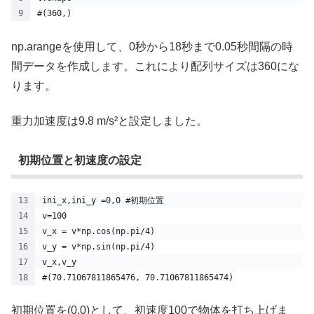
#(360,)
np.arangeを使用して、0秒から18秒まで0.05秒間隔の時
間データを作成します。これにより配列サイズは360にな
ります。
重力加速度は9.8 m/s²と設定しました。
初期位置と初速度の設定
ini_x,ini_y =0,0 #初期位置
v=100
v_x = v*np.cos(np.pi/4)
v_y = v*np.sin(np.pi/4)
v_x,v_y
#(70.71067811865476, 70.71067811865474)
初期位置を(0,0)として、初速度100で物体を打ち上げま