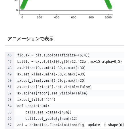
アニメーションで表示
fig,ax = plt.subplots(figsize=(6,4))
ball1, = ax.plot(x[0],y[0]+12,'C2o',ms=15,alpha=0.5)
ax.hlines(0,x.min()-30,x.max()+30)
ax.set_xlim(x.min()-30,x.max()+30)
ax.set_ylim(y.min()-20,y.max()+20)
ax.spines['right'].set_visible(False)
ax.spines['top'].set_visible(False)
ax.set_title("45°")
def update(num):
    ball1.set_xdata(x[num])
    ball1.set_ydata(y[num]+12)
ani = animation.FuncAnimation(fig, update, t.shape[0], 