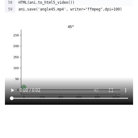
HTML(ani.to_html5_video())
ani.save('angle45.mp4', writer="ffmpeg",dpi=100)