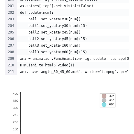
ax.spines['top'].set_visible(False)
def update(num):
    ball1.set_xdata(x30[num])
    ball1.set_ydata(y30[num]+15)
    ball2.set_xdata(x45[num])
    ball2.set_ydata(y45[num]+15)
    ball3.set_xdata(x60[num])
    ball3.set_ydata(y60[num]+15)
ani = animation.FuncAnimation(fig, update, t.shape[0],
HTML(ani.to_html5_video())
ani.save('angle_30_45_60.mp4', writer="ffmpeg",dpi=100