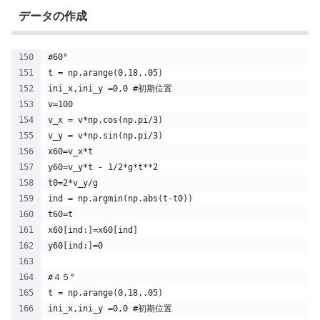
データの作成
#60°
t = np.arange(0,18,.05)
ini_x,ini_y =0,0 #初期位置
v=100
v_x = v*np.cos(np.pi/3)
v_y = v*np.sin(np.pi/3)
x60=v_x*t
y60=v_y*t - 1/2*g*t**2
t0=2*v_y/g
ind = np.argmin(np.abs(t-t0))
t60=t
x60[ind:]=x60[ind]
y60[ind:]=0
#４５°
t = np.arange(0,18,.05)
ini_x,ini_y =0,0 #初期位置