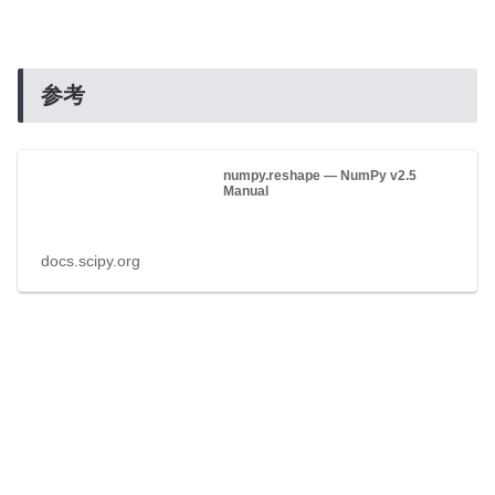
参考
numpy.reshape — NumPy v2.5
Manual
docs.scipy.org