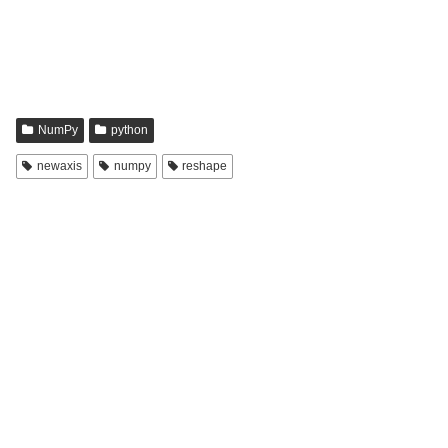
NumPy
python
newaxis
numpy
reshape