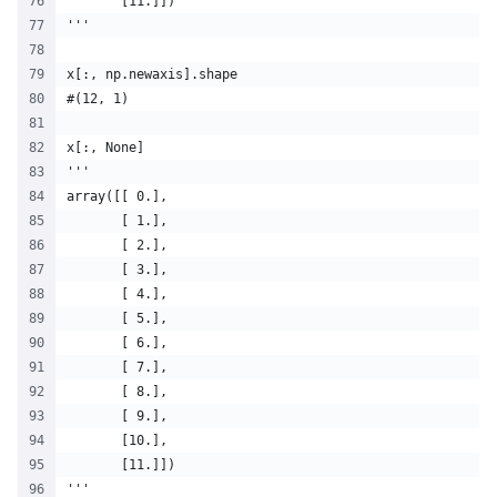
       [11.]])
'''
x[:, np.newaxis].shape
#(12, 1)
x[:, None]
'''
array([[ 0.],
       [ 1.],
       [ 2.],
       [ 3.],
       [ 4.],
       [ 5.],
       [ 6.],
       [ 7.],
       [ 8.],
       [ 9.],
       [10.],
       [11.]])
'''