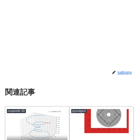
sabopy
関連記事
matplotlib 3D
ipywidgets