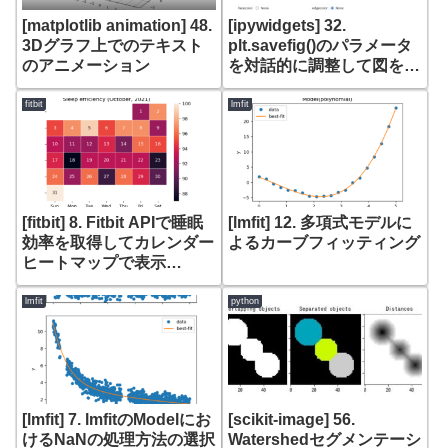
[matplotlib animation] 48.
[ipywidgets] 32.
3Dグラフ上でのテキスト
plt.savefig()のパラメータ
のアニメーション
を対話的に調整して図を保
存する
fitbit
lmfit
[fitbit] 8. Fitbit APIで睡眠
[lmfit] 12. 多項式モデルに
効率を取得してカレンダー
よるカーブフィッティング
ヒートマップで表示
(sns.heatmap)
lmfit
python
[lmfit] 7. lmfitのModelにお
[scikit-image] 56.
けるNaNの処理方法の選択
Watershedセグメンテーシ