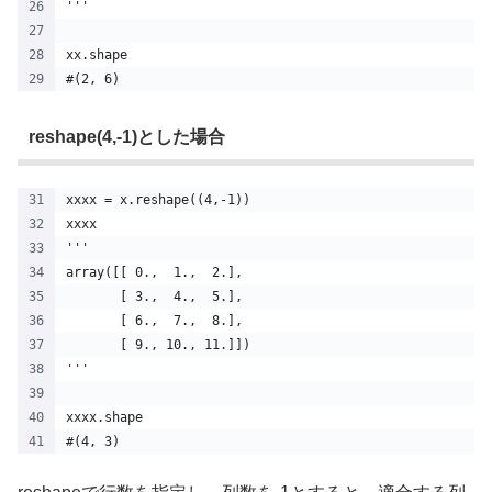
'''
xx.shape
#(2, 6)
reshape(4,-1)とした場合
xxxx = x.reshape((4,-1))
xxxx
'''
array([[ 0.,  1.,  2.],
       [ 3.,  4.,  5.],
       [ 6.,  7.,  8.],
       [ 9., 10., 11.]])
'''
xxxx.shape
#(4, 3)