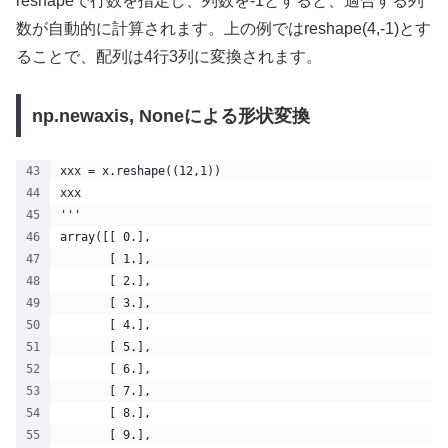
reshapeで行数を指定し、列数を-1とすると、適合する列
数が自動的に計算されます。上の例ではreshape(4,-1)とす
ることで、配列は4行3列に変換されます。
np.newaxis, Noneによる形状変換
xxx = x.reshape((12,1))
xxx
'''
array([[ 0.],
       [ 1.],
       [ 2.],
       [ 3.],
       [ 4.],
       [ 5.],
       [ 6.],
       [ 7.],
       [ 8.],
       [ 9.],