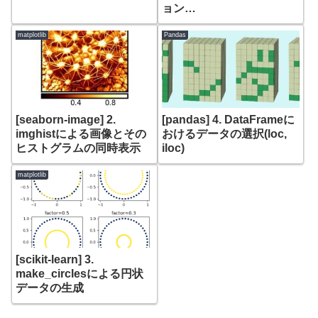
ョン
(skimage.morphology
watershed)
matplotlib
Pandas
[seaborn-image] 2.
[pandas] 4. DataFrameに
imghistによる画像とその
おけるデータの選択(loc,
ヒストグラムの同時表示
iloc)
matplotlib
[scikit-learn] 3.
make_circlesによる円状
データの生成