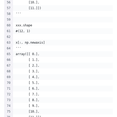
       [10.],
       [11.]])
'''
xxx.shape
#(12, 1)
x[:, np.newaxis]
'''
array([[ 0.],
       [ 1.],
       [ 2.],
       [ 3.],
       [ 4.],
       [ 5.],
       [ 6.],
       [ 7.],
       [ 8.],
       [ 9.],
       [10.],