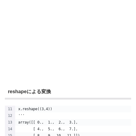
reshapeによる変換
x.reshape((3,4))
'''
array([[ 0.,  1.,  2.,  3.],
       [ 4.,  5.,  6.,  7.],
       [ 8.,  9., 10., 11.]])