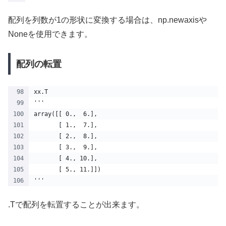
配列を列数が1の形状に変換する場合は、np.newaxisや
Noneを使用できます。
配列の転置
xx.T
'''
array([[ 0.,  6.],
       [ 1.,  7.],
       [ 2.,  8.],
       [ 3.,  9.],
       [ 4., 10.],
       [ 5., 11.]])
'''
.Tで配列を転置することが出来ます。