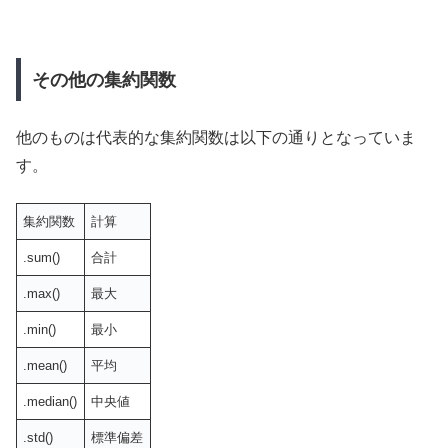
その他の集約関数
他のものは代表的な集約関数は以下の通りとなっていま
す。
集約関数
計算
.sum()
合計
.max()
最大
.min()
最小
.mean()
平均
.median()
中央値
.std()
標準偏差