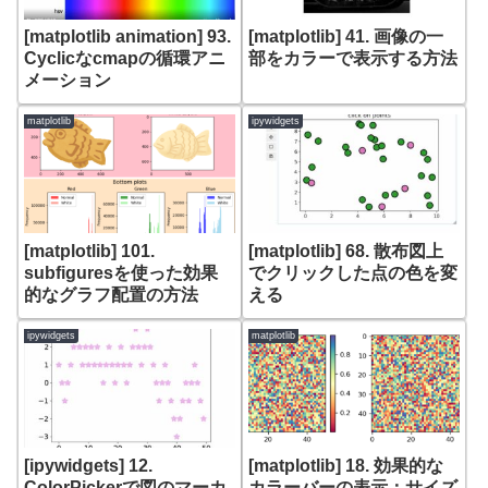
[matplotlib animation] 93.
[matplotlib] 41. 画像の一
Cyclicなcmapの循環アニ
部をカラーで表示する方法
メーション
matplotlib
ipywidgets
[matplotlib] 101.
[matplotlib] 68. 散布図上
subfiguresを使った効果
でクリックした点の色を変
的なグラフ配置の方法
える
ipywidgets
matplotlib
[ipywidgets] 12.
[matplotlib] 18. 効果的な
ColorPickerで図のマーカ
カラーバーの表示：サイズ