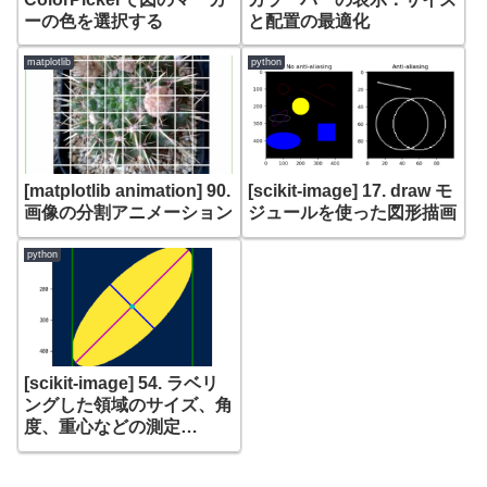
ーの色を選択する
と配置の最適化
matplotlib
python
[matplotlib animation] 90.
[scikit-image] 17. draw モ
画像の分割アニメーション
ジュールを使った図形描画
python
[scikit-image] 54. ラベリ
ングした領域のサイズ、角
度、重心などの測定
(skimage.measure
regionprops)