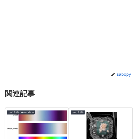
sabopy
関連記事
matplotlib Animation
matplotlib