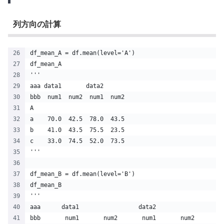
列方向の計算
df_mean_A = df.mean(level='A')
df_mean_A
'''
aaa data1       data2      
bbb  num1  num2  num1  num2
A                          
a    70.0  42.5  78.0  43.5
b    41.0  43.5  75.5  23.5
c    33.0  74.5  52.0  73.5
'''
df_mean_B = df.mean(level='B')
df_mean_B
'''
aaa      data1                 data2           
bbb       num1       num2       num1       num2