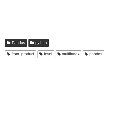
Pandas
python
from_product
level
multiindex
pandas