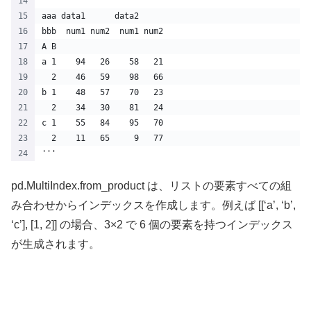
'''
aaa data1      data2     
bbb  num1 num2  num1 num2
A B                      
a 1    94   26    58   21
  2    46   59    98   66
b 1    48   57    70   23
  2    34   30    81   24
c 1    55   84    95   70
  2    11   65     9   77
'''
pd.MultiIndex.from_product は、リストの要素すべての組
み合わせからインデックスを作成します。例えば [[‘a’, ‘b’,
‘c’], [1, 2]] の場合、3×2 で 6 個の要素を持つインデックス
が生成されます。