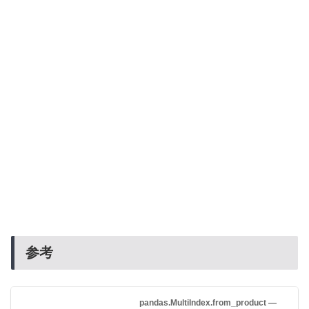
参考
pandas.MultiIndex.from_product —