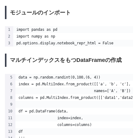
モジュールのインポート
import pandas as pd
import numpy as np
pd.options.display.notebook_repr_html = False
マルチインデックスをもつDataFrameの作成
data = np.random.randint(0,100,(6, 4))
index = pd.MultiIndex.from_product([['a', 'b', 'c'], [1
                                   names=['A', 'B'])
columns = pd.MultiIndex.from_product([['data1','data2']
df = pd.DataFrame(data,
                  index=index,
                  columns=columns)
df