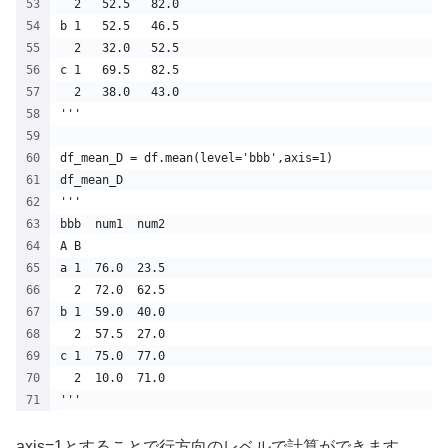
  2   52.5   82.0
b 1   52.5   46.5
  2   32.0   52.5
c 1   69.5   82.5
  2   38.0   43.0
'''
df_mean_D = df.mean(level='bbb',axis=1)
df_mean_D
'''
bbb  num1  num2
A B            
a 1  76.0  23.5
  2  72.0  62.5
b 1  59.0  40.0
  2  57.5  27.0
c 1  75.0  77.0
  2  10.0  71.0
'''
axis=1とすることで行方向のレベルで計算ができます。