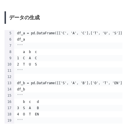
データの生成
df_a = pd.DataFrame([['C', 'A', 'C'],['T', 'U', 'S']],i
df_a
'''
   a  b  c
1  C  A  C
2  T  U  S
'''
df_b = pd.DataFrame([['S', 'A', 'B'],['O', 'T', 'EN']],
df_b
'''
   b  c   d
3  S  A   B
4  O  T  EN
'''