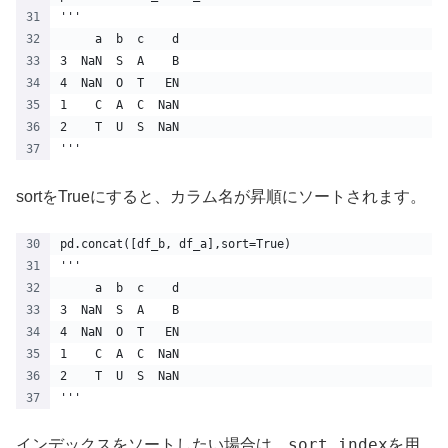
'''
     a  b  c    d
3  NaN  S  A    B
4  NaN  O  T   EN
1    C  A  C  NaN
2    T  U  S  NaN
'''
sortをTrueにすると、カラム名が昇順にソートされます。
pd.concat([df_b, df_a],sort=True)
'''
     a  b  c    d
3  NaN  S  A    B
4  NaN  O  T   EN
1    C  A  C  NaN
2    T  U  S  NaN
'''
sort_index
インデックスをソートしたい場合は、
を用