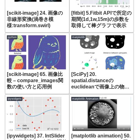
[scikit-image] 24. 画像の
[fitbit] 5.Fitbit APIで所定の
非線形変換(渦巻き模
期間(1d,1w,15m)の歩数を
様:transform.swirl)
取得して棒グラフで表示
python
matplotlib
[scikit-image] 65. 画像比
[SciPy] 20.
較 – compare_images関
spatial.distanceの
数の使い方と応用例
euclideanで画像上の物体
間のユークリッド距離を求
める
ipywidgets
matplotlib Animation
[ipywidgets] 37. IntSlider
[matplotlib animation] 50.