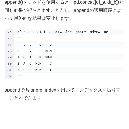
append()メソッドを使用すると、pd.concat([df_a, df_b])と
同じ結果が得られます。ただし、appendの適用順序によ
って最終的な結果は変化します。
df_b.append(df_a,sort=False,ignore_index=True)
'''
   b  c    d    a
0  S  A    B  NaN
1  O  T   EN  NaN
2  A  C  NaN    C
3  U  S  NaN    T
'''
appendでもignore_indexを用いてインデックスを振り直
すことができます。