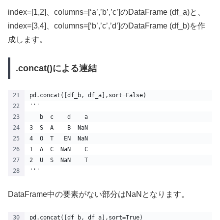
index=[1,2]、columns=[‘a’,’b’,’c’]のDataFrame (df_a)と、
index=[3,4]、columns=[‘b’,’c’,’d’]のDataFrame (df_b)を作
成します。
.concat()による連結
pd.concat([df_b, df_a],sort=False)
'''
   b  c    d    a
3  S  A    B  NaN
4  O  T   EN  NaN
1  A  C  NaN    C
2  U  S  NaN    T
'''
DataFrame中の要素がない部分はNaNとなります。
pd.concat([df_b, df_a],sort=True)