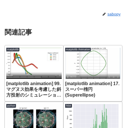
sabopy
関連記事
matplotlib
matplotlib Animation
[matplotlib animation] 99.
[matplotlib animation] 17.
マグヌス効果を考慮した斜
スーパー楕円
方投射のシミュレーション
(Superellipse)
– FuncAnimationによる
可視化
python
fitbit