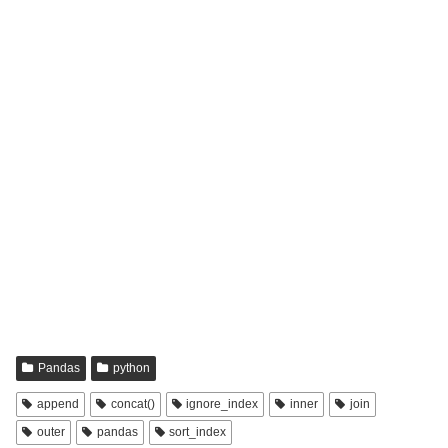
Pandas
python
append
concat()
ignore_index
inner
join
outer
pandas
sort_index