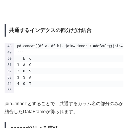
共通するインデクスの部分だけ結合
pd.concat([df_a, df_b], join='inner') #defaultはjoin=
'''
   b  c
1  A  C
2  U  S
3  S  A
4  O  T
'''
join=’inner’とすることで、共通するカラム名の部分のみが
結合したDataFrameが得られます。