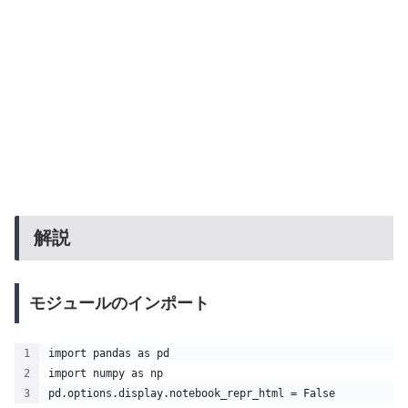
解説
モジュールのインポート
import pandas as pd
import numpy as np
pd.options.display.notebook_repr_html = False