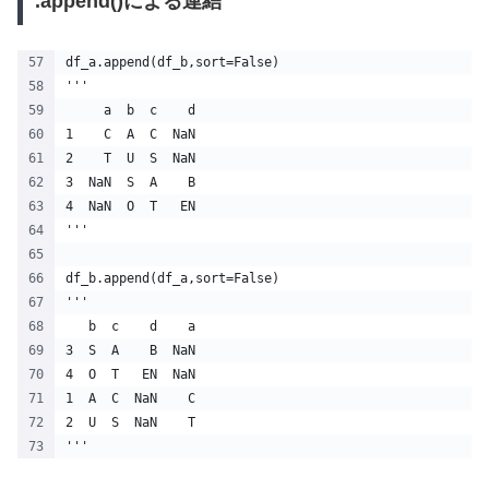
.append()による連結
df_a.append(df_b,sort=False)
'''
     a  b  c    d
1    C  A  C  NaN
2    T  U  S  NaN
3  NaN  S  A    B
4  NaN  O  T   EN
'''
df_b.append(df_a,sort=False)
'''
   b  c    d    a
3  S  A    B  NaN
4  O  T   EN  NaN
1  A  C  NaN    C
2  U  S  NaN    T
'''