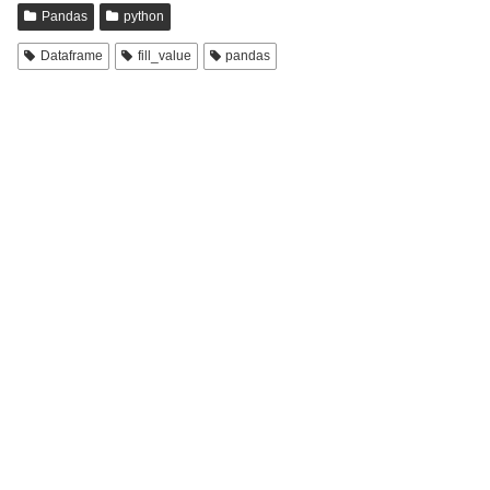
Pandas
python
Dataframe
fill_value
pandas