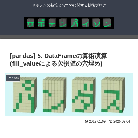
サボテンの栽培とpythonに関する技術ブログ
[pandas] 5. DataFrameの算術演算
(fill_valueによる欠損値の穴埋め)
Pandas
2019.01.09
2025.09.04