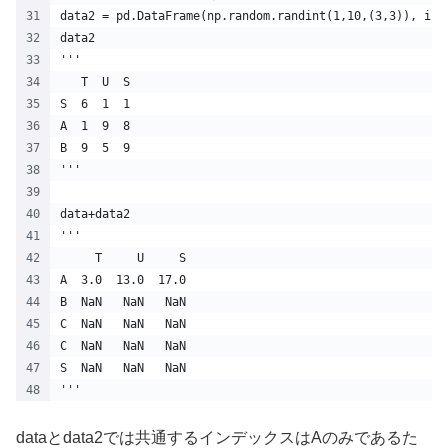
data2 = pd.DataFrame(np.random.randint(1,10,(3,3)), ind
data2
'''
   T  U  S
S  6  1  1
A  1  9  8
B  9  5  9
'''
data+data2
'''
     T     U     S
A  3.0  13.0  17.0
B  NaN   NaN   NaN
C  NaN   NaN   NaN
C  NaN   NaN   NaN
S  NaN   NaN   NaN
'''
dataとdata2では共通するインデックスはAのみであるた