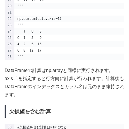
'''
np.cumsum(data,axis=1)
'''
   T   U   S
C  1   5   9
A  2   6  15
C  8  12  17
'''
DataFrameの計算はnp.arrayと同様に実行されます。
axis=1を指定すると行方向に計算が行われます。計算後も
DataFrameのインデックスとカラム名は元のまま維持され
ます。
欠損値を含む計算
#欠損値を含む計算はNaNになる