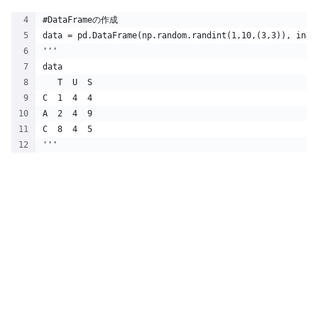
#DataFrameの作成
data = pd.DataFrame(np.random.randint(1,10,(3,3)), inde
'''
data
   T  U  S
C  1  4  4
A  2  4  9
C  8  4  5
'''