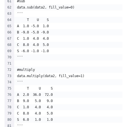
#sub
data.sub(data2, fill_value=0)
'''
     T    U    S
A  1.0 -5.0  1.0
B -9.0 -5.0 -9.0
C  1.0  4.0  4.0
C  8.0  4.0  5.0
S -6.0 -1.0 -1.0
'''
#multiply
data.multiply(data2, fill_value=1)
'''
     T     U     S
A  2.0  36.0  72.0
B  9.0   5.0   9.0
C  1.0   4.0   4.0
C  8.0   4.0   5.0
S  6.0   1.0   1.0
'''