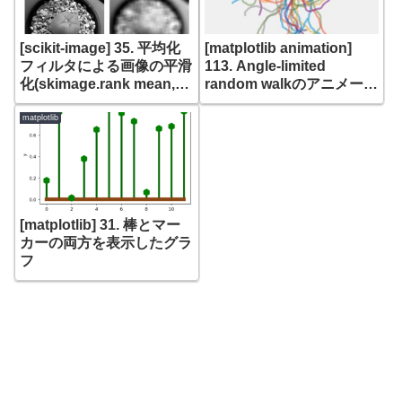
[scikit-image] 35. 平均化
[matplotlib animation]
フィルタによる画像の平滑
113. Angle-limited
化(skimage.rank mean,
random walkのアニメーシ
mean_percentile,
ョン
mean_percentile)
matplotlib
[matplotlib] 31. 棒とマー
カーの両方を表示したグラ
フ