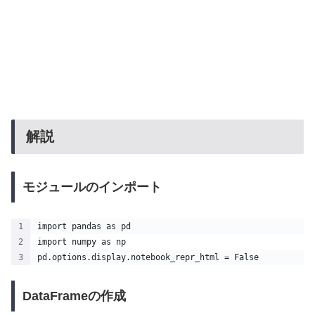
解説
モジュールのインポート
import pandas as pd
import numpy as np
pd.options.display.notebook_repr_html = False
DataFrameの作成