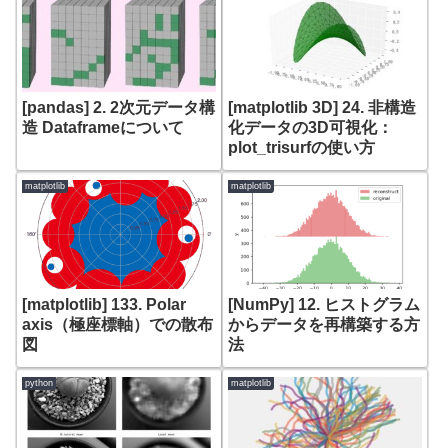
[pandas] 2. 2次元データ構
[matplotlib 3D] 24. 非構造
造 Dataframeについて
化データの3D可視化：
plot_trisurfの使い方
matplotlib
matplotlib
[matplotlib] 133. Polar
[NumPy] 12. ヒストグラム
axis（極座標軸）での散布
からデータを再構築する方
図
法
python
matplotlib