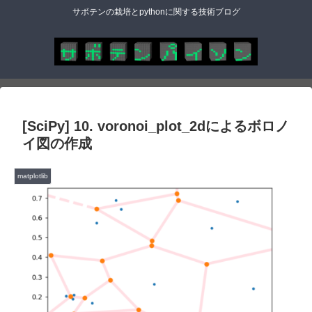
サボテンの栽培とpythonに関する技術ブログ
[SciPy] 10. voronoi_plot_2dによるボロノ
イ図の作成
matplotlib