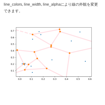
line_colors, line_width, line_alphaにより線の外観を変更
できます。