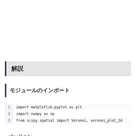
解説
モジュールのインポート
import matplotlib.pyplot as plt
import numpy as np
from scipy.spatial import Voronoi, voronoi_plot_2d