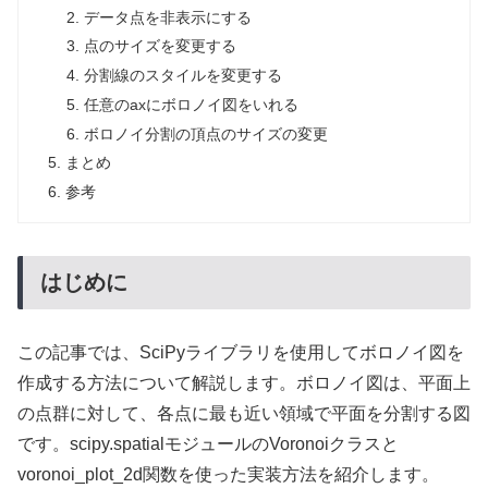
データ点を非表示にする
点のサイズを変更する
分割線のスタイルを変更する
任意のaxにボロノイ図をいれる
ボロノイ分割の頂点のサイズの変更
まとめ
参考
はじめに
この記事では、SciPyライブラリを使用してボロノイ図を
作成する方法について解説します。ボロノイ図は、平面上
の点群に対して、各点に最も近い領域で平面を分割する図
です。scipy.spatialモジュールのVoronoiクラスと
voronoi_plot_2d関数を使った実装方法を紹介します。