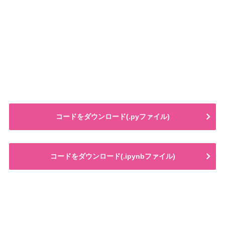
コードをダウンロード(.pyファイル)
コードをダウンロード(.ipynbファイル)