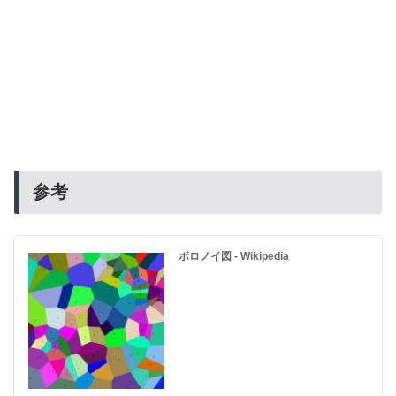
参考
ボロノイ図 - Wikipedia