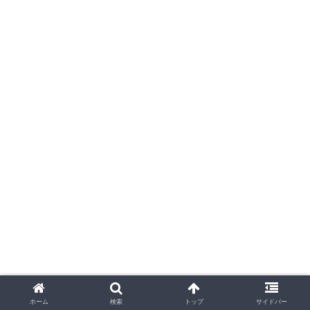
ホーム
検索
トップ
サイドバー