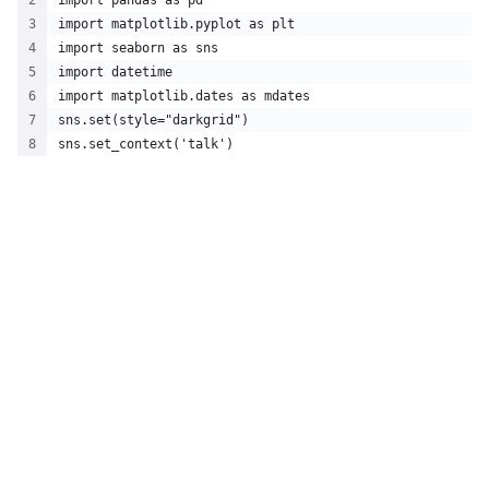
import pandas as pd
import matplotlib.pyplot as plt
import seaborn as sns
import datetime
import matplotlib.dates as mdates
sns.set(style="darkgrid")
sns.set_context('talk')