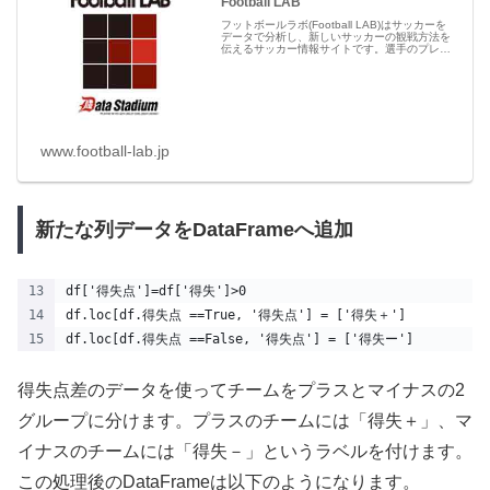
Football LAB
フットボールラボ(Football LAB)はサッカーを
データで分析し、新しいサッカーの観戦方法を
伝えるサッカー情報サイトです。選手のプレー
を評価するチャンスビルディングポイントやプ
レースタイル指標、チームの戦術を評価するチ
ームスタイル指標...
www.football-lab.jp
新たな列データをDataFrameへ追加
df['得失点']=df['得失']>0
df.loc[df.得失点 ==True, '得失点'] = ['得失＋']
df.loc[df.得失点 ==False, '得失点'] = ['得失ー']
得失点差のデータを使ってチームをプラスとマイナスの2
グループに分けます。プラスのチームには「得失＋」、マ
イナスのチームには「得失－」というラベルを付けます。
この処理後のDataFrameは以下のようになります。