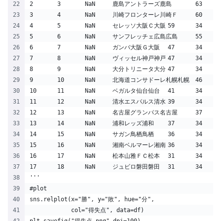
'''
#plot
sns.relplot(x="勝", y="敗", hue="分",
            col="得失点", data=df)
plt.savefig("得失点.png",dpi=100) 