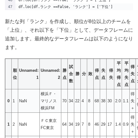
df.loc[df.ランク ==True, 'ランク'] = ['上位']
df.loc[df.ランク ==False, 'ランク'] = ['下位']
新たな列「ランク」を作成し、順位が8位以上のチームを
「上位」、それ以下を「下位」として、データフレームに
追加します。最終的なデータフレームは以下のようになり
ます。
平
平
試
得
順
Unnamed:
Unnamed:
勝
得
失
得
均
均
合
勝
分
敗
失
位
1
2
点
点
点
失
得
失
数
点
点
点
横浜Ｆ・
得
0
1
NaN
マリノス
70
34
22
4
8
68
38
30
2.0
1.1
失
横浜FM
＋
得
ＦＣ東京
1
2
NaN
64
34
19
7
8
46
29
17
1.4
0.9
失
FC東京
＋