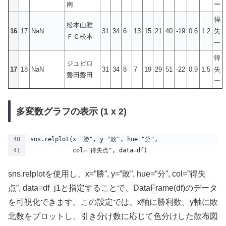
南
ー
得
松本山雅
16
17
NaN
31
34
6
13
15
21
40
-19
0.6
1.2
失
ＦＣ松本
ー
得
ジュビロ
17
18
NaN
31
34
8
7
19
29
51
-22
0.9
1.5
失
磐田磐田
ー
多変数グラフの表示 (1 x 2)
sns.relplot(x="勝", y="敗", hue="分",
            col="得失点", data=df)
sns.relplotを使用し、x=”勝”, y=”敗”, hue=”分”, col=”得失
点”, data=df_j1と指定することで、DataFrame(df)のデータ
を可視化できます。この設定では、x軸に勝利数、y軸に敗
北数をプロットし、引き分け数に応じて色分けした散布図