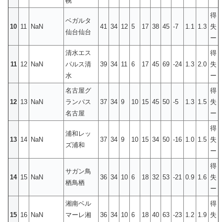
幌
得
ベガルタ
10
11
NaN
41
34
12
5
17
38
45
-7
1.1
1.3
失
仙台仙台
ー
清水エス
得
11
12
NaN
パルス清
39
34
11
6
17
45
69
-24
1.3
2.0
失
水
ー
名古屋グ
得
12
13
NaN
ランパス
37
34
9
10
15
45
50
-5
1.3
1.5
失
名古屋
ー
得
浦和レッ
13
14
NaN
37
34
9
10
15
34
50
-16
1.0
1.5
失
ズ浦和
ー
得
サガン鳥
14
15
NaN
36
34
10
6
18
32
53
-21
0.9
1.6
失
栖鳥栖
ー
湘南ベル
得
15
16
NaN
マーレ湘
36
34
10
6
18
40
63
-23
1.2
1.9
失