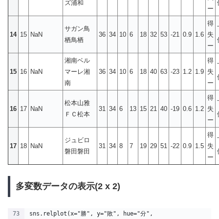
ズ浦和
ー
得
サガン鳥
14
15
NaN
36
34
10
6
18
32
53
-21
0.9
1.6
失
栖鳥栖
ー
湘南ベル
得
15
16
NaN
マーレ湘
36
34
10
6
18
40
63
-23
1.2
1.9
失
南
ー
得
松本山雅
16
17
NaN
31
34
6
13
15
21
40
-19
0.6
1.2
失
ＦＣ松本
ー
得
ジュビロ
17
18
NaN
31
34
8
7
19
29
51
-22
0.9
1.5
失
磐田磐田
ー
多変数データの表示(2 x 2)
sns.relplot(x="勝", y="敗", hue="分",