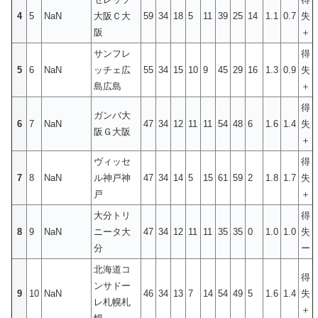
4
5
NaN
大阪Ｃ大
59
34
18
5
11
39
25
14
1.1
0.7
失
阪
＋
サンフレ
得
5
6
NaN
ッチェ広
55
34
15
10
9
45
29
16
1.3
0.9
失
島広島
＋
得
ガンバ大
6
7
NaN
47
34
12
11
11
54
48
6
1.6
1.4
失
阪Ｇ大阪
＋
ヴィッセ
得
7
8
NaN
ル神戸神
47
34
14
5
15
61
59
2
1.8
1.7
失
戸
＋
大分トリ
得
8
9
NaN
ニータ大
47
34
12
11
11
35
35
0
1.0
1.0
失
分
ー
北海道コ
得
ンサドー
9
10
NaN
46
34
13
7
14
54
49
5
1.6
1.4
失
レ札幌札
＋