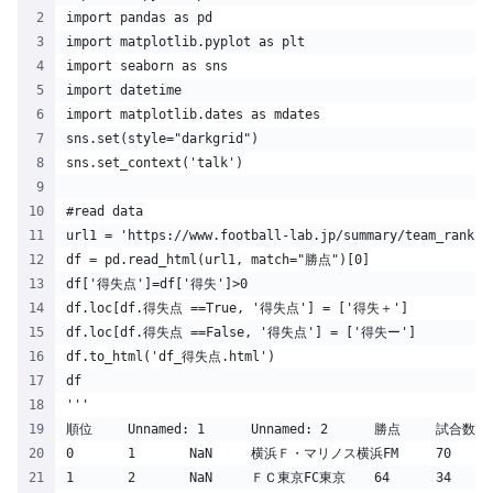
import pandas as pd
import matplotlib.pyplot as plt
import seaborn as sns
import datetime
import matplotlib.dates as mdates
sns.set(style="darkgrid")
sns.set_context('talk')
#read data
url1 = 'https://www.football-lab.jp/summary/team_rankin
df = pd.read_html(url1, match="勝点")[0]
df['得失点']=df['得失']>0
df.loc[df.得失点 ==True, '得失点'] = ['得失＋']
df.loc[df.得失点 ==False, '得失点'] = ['得失ー']
df.to_html('df_得失点.html')
df
'''