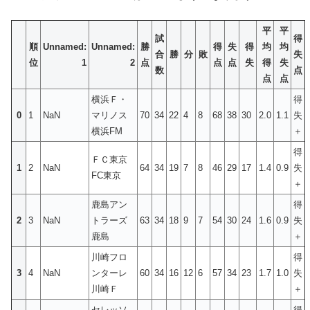
平
平
試
得
順
Unnamed:
Unnamed:
勝
得
失
得
均
均
合
勝
分
敗
失
位
1
2
点
点
点
失
得
失
数
点
点
点
横浜Ｆ・
得
0
1
NaN
マリノス
70
34
22
4
8
68
38
30
2.0
1.1
失
横浜FM
＋
得
ＦＣ東京
1
2
NaN
64
34
19
7
8
46
29
17
1.4
0.9
失
FC東京
＋
鹿島アン
得
2
3
NaN
トラーズ
63
34
18
9
7
54
30
24
1.6
0.9
失
鹿島
＋
川崎フロ
得
3
4
NaN
ンターレ
60
34
16
12
6
57
34
23
1.7
1.0
失
川崎Ｆ
＋
セレッソ
得