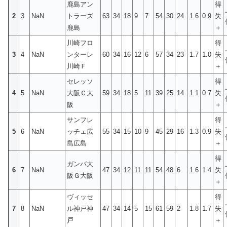
鹿島アン
得
2
3
NaN
トラーズ
63
34
18
9
7
54
30
24
1.6
0.9
失
鹿島
＋
川崎フロ
得
3
4
NaN
ンターレ
60
34
16
12
6
57
34
23
1.7
1.0
失
川崎Ｆ
＋
セレッソ
得
4
5
NaN
大阪Ｃ大
59
34
18
5
11
39
25
14
1.1
0.7
失
阪
＋
サンフレ
得
5
6
NaN
ッチェ広
55
34
15
10
9
45
29
16
1.3
0.9
失
島広島
＋
得
ガンバ大
6
7
NaN
47
34
12
11
11
54
48
6
1.6
1.4
失
阪Ｇ大阪
＋
ヴィッセ
得
7
8
NaN
ル神戸神
47
34
14
5
15
61
59
2
1.8
1.7
失
戸
＋