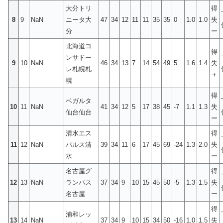
大分トリ
得
8
9
NaN
ニータ大
47
34
12
11
11
35
35
0
1.0
1.0
失
分
ー
北海道コ
得
ンサドー
9
10
NaN
46
34
13
7
14
54
49
5
1.6
1.4
失
レ札幌札
＋
幌
得
ベガルタ
10
11
NaN
41
34
12
5
17
38
45
-7
1.1
1.3
失
仙台仙台
ー
清水エス
得
11
12
NaN
パルス清
39
34
11
6
17
45
69
-24
1.3
2.0
失
水
ー
名古屋グ
得
12
13
NaN
ランパス
37
34
9
10
15
45
50
-5
1.3
1.5
失
名古屋
ー
得
浦和レッ
13
14
NaN
37
34
9
10
15
34
50
-16
1.0
1.5
失