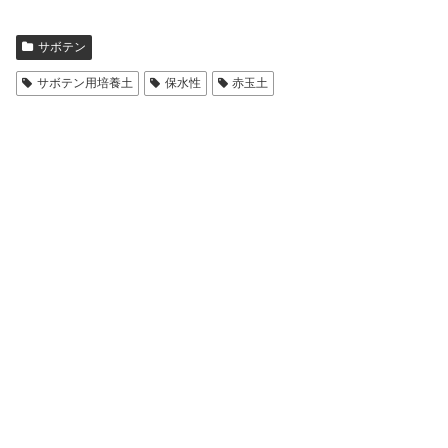
サボテン
サボテン用培養土
保水性
赤玉土