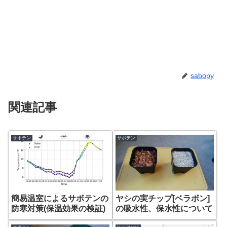
sabopy
関連記事
サボテン
サボテン
簡易温室によるサボテンの
ヤシの実チップ[ベラボン]
防寒対策(保温効果の検証)
の吸水性、保水性について