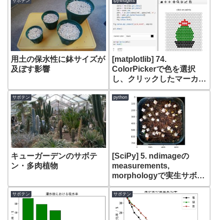
サボテン
ipywidgets
用土の保水性に鉢サイズが
[matplotlib] 74.
及ぼす影響
ColorPickerで色を選択
し、クリックしたマーカー
を着色する。さらに、色ご
とに集計した結果を棒グラ
サボテン
python
フで表示する
キューガーデンのサボテ
[SciPy] 5. ndimageの
ン・多肉植物
measurements,
morphologyで実生サボテ
ンのラベリングとサイズ計
測
サボテン
サボテン