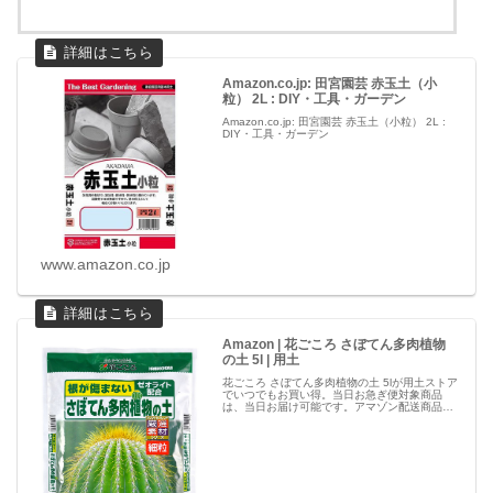
Amazon.co.jp: 田宮園芸 赤玉土（小
粒） 2L : DIY・工具・ガーデン
Amazon.co.jp: 田宮園芸 赤玉土（小粒） 2L :
DIY・工具・ガーデン
www.amazon.co.jp
Amazon | 花ごころ さぼてん多肉植物
の土 5l | 用土
花ごころ さぼてん多肉植物の土 5lが用土ストア
でいつでもお買い得。当日お急ぎ便対象商品
は、当日お届け可能です。アマゾン配送商品
は、通常配送無料（一部除く）。