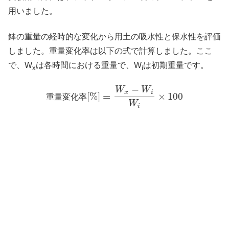
用いました。
鉢の重量の経時的な変化から用土の吸水性と保水性を評価
しました。重量変化率は以下の式で計算しました。ここ
で、W
は各時間における重量で、W
は初期重量です。
x
i
−
W
W
x
i
[%]
=
×
100
重
量
変
化
率
W
i