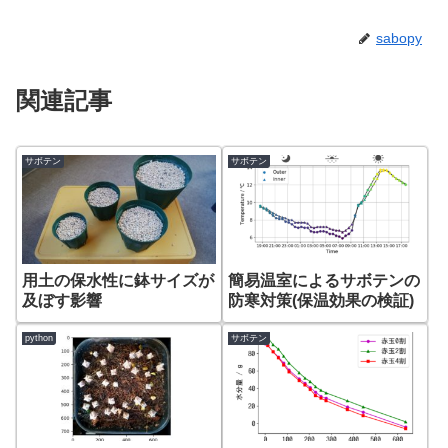
sabopy
関連記事
サボテン
サボテン
用土の保水性に鉢サイズが
簡易温室によるサボテンの
及ぼす影響
防寒対策(保温効果の検証)
python
サボテン