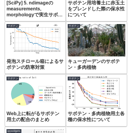
[SciPy] 5. ndimageの
サボテン用培養土に赤玉土
measurements,
をブレンドした際の保水性
morphologyで実生サボテ
について
ンのラベリングとサイズ計
測
サボテン
サボテン
発泡スチロール箱によるサ
キューガーデンのサボテ
ボテンの防寒対策
ン・多肉植物
サボテン
サボテン
Web上に転がるサボテン
サボテン・多肉植物用土各
用土の配合のまとめ
種の保水性について
ipywidgets