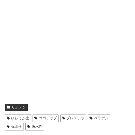
サボテン
ひゅうが土
ココチップ
プレステラ
ベラボン
保水性
吸水性