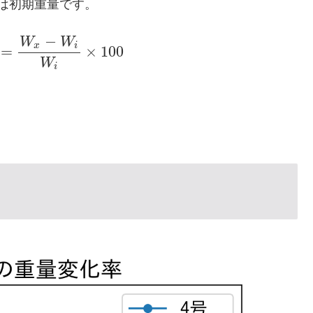
は初期重量です。
−
W
W
x
i
=
×
100
W
i