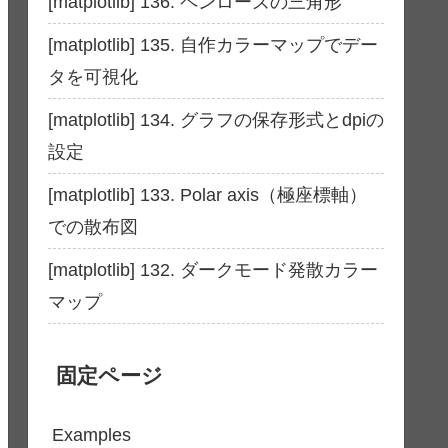
[matplotlib] 136. ペンローズの三角形
[matplotlib] 135. 自作カラーマップでデー
タを可視化
[matplotlib] 134. グラフの保存形式とdpiの
設定
[matplotlib] 133. Polar axis（極座標軸）
での散布図
[matplotlib] 132. ダークモード発散カラー
マップ
固定ページ
Examples