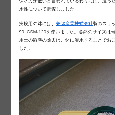
保水力が低いと言われているわりには、湿っ
水性について調査しました。
実験用の鉢には、
兼弥産業株式会社
製のスリット
90, CSM-120を使いました。各鉢のサイズは号で表
用土の微塵の除去は、鉢に灌水することでお
した。