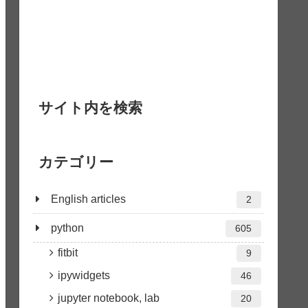
サイト内を検索
カテゴリー
English articles
2
python
605
fitbit
9
ipywidgets
46
jupyter notebook, lab
20