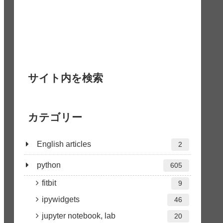
サイト内を検索
カテゴリー
English articles
2
python
605
fitbit
9
ipywidgets
46
jupyter notebook, lab
20