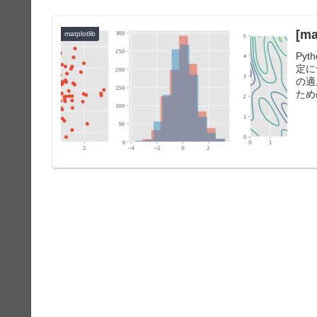
[m
matplotlib
Py
定に
の適
ため