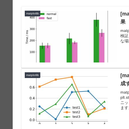
[ma
matplotlib
果
ma
検証
な場
[m
matplotlib
成
ma
pl
ニッ
ます