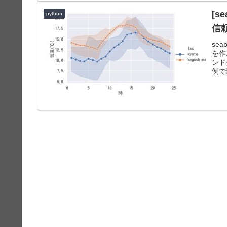
[s
python
信
se
を作
ンド
例で