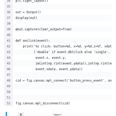
plt.tight_layout()
out = Output()
display(out)
@out.capture(clear_output=True)
def onclick(event):
    print('%s click: button=%d, x=%d, y=%d,z=%f, xdata=
          ('double' if event.dblclick else 'single', ev
           event.x, event.y,
           im[int(np.rint(event.ydata)),int(np.rint(eve
           event.xdata, event.ydata))
cid = fig.canvas.mpl_connect('button_press_event', oncl
fig.canvas.mpl_disconnect(cid)