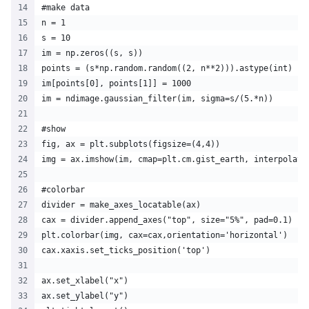
#make data
n = 1
s = 10
im = np.zeros((s, s))
points = (s*np.random.random((2, n**2))).astype(int)
im[points[0], points[1]] = 1000
im = ndimage.gaussian_filter(im, sigma=s/(5.*n))
#show
fig, ax = plt.subplots(figsize=(4,4))
img = ax.imshow(im, cmap=plt.cm.gist_earth, interpolati
#colorbar
divider = make_axes_locatable(ax)
cax = divider.append_axes("top", size="5%", pad=0.1)
plt.colorbar(img, cax=cax,orientation='horizontal')
cax.xaxis.set_ticks_position('top')
ax.set_xlabel("x")
ax.set_ylabel("y")