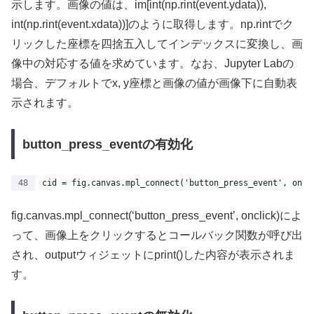
示します。画像の値は、im[int(np.rint(event.ydata)),
int(np.rint(event.xdata))]のように取得します。np.rintでク
リックした座標を四捨五入してインデックスに変換し、画
像中の対応する値を求めています。なお、Jupyter Labの
場合、デフォルトでx, y座標と画像の値が画像下に自動表
示されます。
button_press_eventの有効化
cid = fig.canvas.mpl_connect('button_press_event', oncl
fig.canvas.mpl_connect(‘button_press_event’, onclick)によ
って、画像上をクリックするとコールバック関数が呼び出
され、outputウィジェットにprint()した内容が表示されま
す。