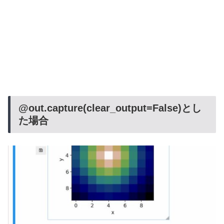
@out.capture(clear_output=False)とし
た場合