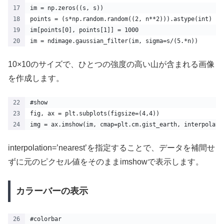
im = np.zeros((s, s))
points = (s*np.random.random((2, n**2))).astype(int)
im[points[0], points[1]] = 1000
im = ndimage.gaussian_filter(im, sigma=s/(5.*n))
10×10のサイズで、ひとつの強度の高い山が含まれる画像
を作成します。
#show
fig, ax = plt.subplots(figsize=(4,4))
img = ax.imshow(im, cmap=plt.cm.gist_earth, interpolati
interpolation=’nearest’を指定することで、データを補間せ
ずに元のピクセル値をそのままimshowで表示します。
カラーバーの表示
#colorbar