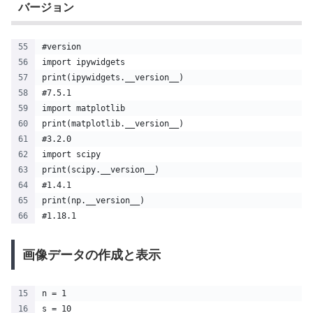
バージョン
#version    
import ipywidgets
print(ipywidgets.__version__)
#7.5.1
import matplotlib
print(matplotlib.__version__)
#3.2.0
import scipy
print(scipy.__version__)
#1.4.1
print(np.__version__)
#1.18.1
画像データの作成と表示
n = 1
s = 10