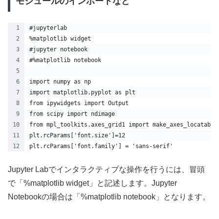
モジュールのインポートなど
#jupyterlab
%matplotlib widget 
#jupyter notebook
#%matplotlib notebook 
import numpy as np
import matplotlib.pyplot as plt
from ipywidgets import Output
from scipy import ndimage
from mpl_toolkits.axes_grid1 import make_axes_locatable
plt.rcParams['font.size']=12
plt.rcParams['font.family'] = 'sans-serif'
Jupyter Labでインタラクティブな操作を行うには、冒頭
で「%matplotlib widget」と記述します。Jupyter
Notebookの場合は「%matplotlib notebook」となります。