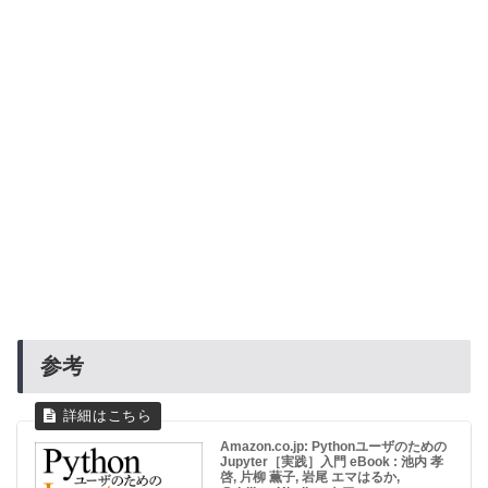
参考
Amazon.co.jp: Pythonユーザのための
Jupyter［実践］入門 eBook : 池内 孝
啓, 片柳 薫子, 岩尾 エマはるか,