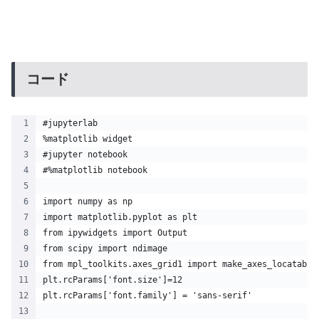
コード
#jupyterlab
%matplotlib widget 
#jupyter notebook
#%matplotlib notebook 
import numpy as np
import matplotlib.pyplot as plt
from ipywidgets import Output
from scipy import ndimage
from mpl_toolkits.axes_grid1 import make_axes_locatable
plt.rcParams['font.size']=12
plt.rcParams['font.family'] = 'sans-serif'