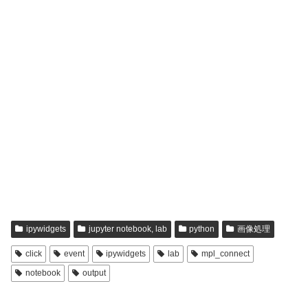
ipywidgets
jupyter notebook, lab
python
画像処理
click
event
ipywidgets
lab
mpl_connect
notebook
output