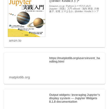
@driller: Kindleストア
Amazon.co.jp: Pythonユーザのための
Jupyter［実践］入門 eBook : 池内 孝啓, 片柳
薫子, 岩尾 エマはるか, @driller: Kindleストア
amzn.to
https://matplotlib.org/users/event_ha
ndling.html
matplotlib.org
Output widgets: leveraging Jupyter’s
display system — Jupyter Widgets
8.1.8 documentation