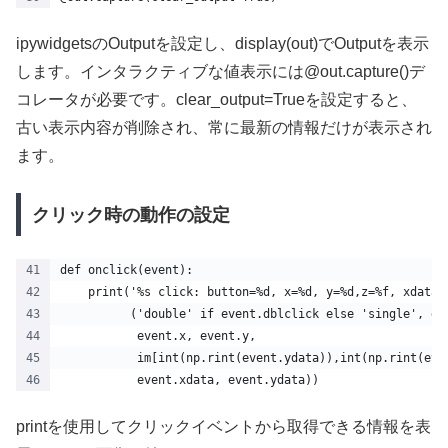
ipywidgetsのOutputを設定し、display(out)でOutputを表示
します。インタラクティブな値表示には@out.capture()デ
コレータが必要です。clear_output=Trueを設定すると、
古い表示内容が削除され、常に最新の情報だけが表示され
ます。
クリック時の動作の設定
def onclick(event):
    print('%s click: button=%d, x=%d, y=%d,z=%f, xdata=
          ('double' if event.dblclick else 'single', ev
           event.x, event.y,
           im[int(np.rint(event.ydata)),int(np.rint(eve
           event.xdata, event.ydata))
printを使用してクリックイベントから取得できる情報を表