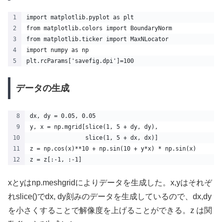
import matplotlib.pyplot as plt
from matplotlib.colors import BoundaryNorm
from matplotlib.ticker import MaxNLocator
import numpy as np
plt.rcParams['savefig.dpi']=100
データの生成
dx, dy = 0.05, 0.05
y, x = np.mgrid[slice(1, 5 + dy, dy),
                slice(1, 5 + dx, dx)]
z = np.cos(x)**10 + np.sin(10 + y*x) * np.sin(x)
z = z[:-1, :-1]
xとyはnp.meshgridによりデータを生成した。x,yはそれぞ
れslice()でdx, dy刻みのデータを生成しているので、dx,dy
を小さくすることで解像度を上げることができる。z は関