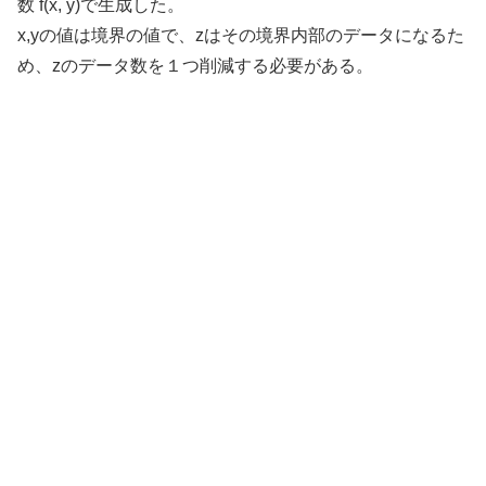
数 f(x, y)で生成した。
x,yの値は境界の値で、zはその境界内部のデータになるた
め、zのデータ数を１つ削減する必要がある。