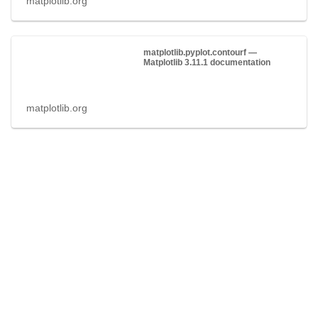
matplotlib.org
matplotlib.pyplot.contourf —
Matplotlib 3.11.1 documentation
matplotlib.org