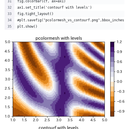
fig.colorbar(cf, ax=ax1)
ax1.set_title('contourf with levels')
fig.tight_layout()
#plt.savefig("pcolormesh_vs_contourf.png",bbox_inches =
plt.show()