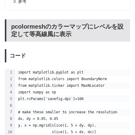
参考
pcolormeshのカラーマップにレベルを設
定して等高線風に表示
コード
import matplotlib.pyplot as plt
from matplotlib.colors import BoundaryNorm
from matplotlib.ticker import MaxNLocator
import numpy as np
plt.rcParams['savefig.dpi']=100
# make these smaller to increase the resolution
dx, dy = 0.05, 0.05
y, x = np.mgrid[slice(1, 5 + dy, dy),
                slice(1, 5 + dx, dx)]