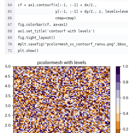
cf = ax1.contourf(x[:-1, :-1] + dx/2.,
                  y[:-1, :-1] + dy/2., z, levels=levels
                  cmap=cmap)
fig.colorbar(cf, ax=ax1)
ax1.set_title('contourf with levels')
fig.tight_layout()
#plt.savefig("pcolormesh_vs_contourf_ransu.png",bbox_in
plt.show()