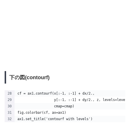
下の図(contourf)
cf = ax1.contourf(x[:-1, :-1] + dx/2.,
                  y[:-1, :-1] + dy/2., z, levels=levels
                  cmap=cmap)
fig.colorbar(cf, ax=ax1)
ax1.set_title('contourf with levels')