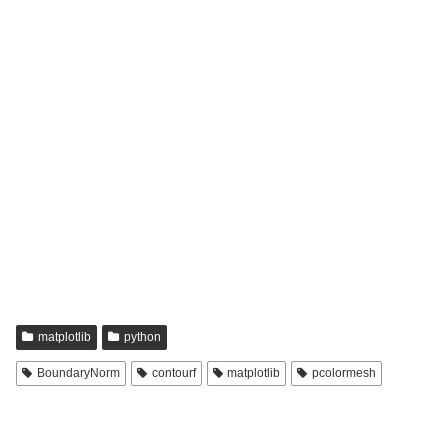
matplotlib
python
BoundaryNorm
contourf
matplotlib
pcolormesh