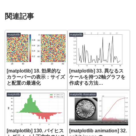
関連記事
matplotlib
matplotlib
[matplotlib] 18. 効果的な
[matplotlib] 33. 異なるス
カラーバーの表示：サイズ
ケールを持つ2軸グラフを
と配置の最適化
作成する方法
（secondary_xaxis）
matplotlib
matplotlib Animation
[matplotlib] 130. バイヒス
[matplotlib animation] 32.