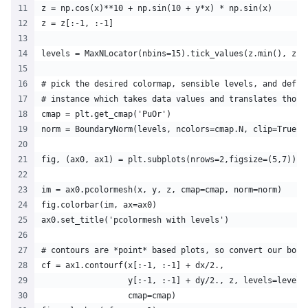
z = np.cos(x)**10 + np.sin(10 + y*x) * np.sin(x)
z = z[:-1, :-1]
levels = MaxNLocator(nbins=15).tick_values(z.min(), z.m
# pick the desired colormap, sensible levels, and defin
# instance which takes data values and translates those
cmap = plt.get_cmap('PuOr')
norm = BoundaryNorm(levels, ncolors=cmap.N, clip=True)
fig, (ax0, ax1) = plt.subplots(nrows=2,figsize=(5,7))
im = ax0.pcolormesh(x, y, z, cmap=cmap, norm=norm)
fig.colorbar(im, ax=ax0)
ax0.set_title('pcolormesh with levels')
# contours are *point* based plots, so convert our boun
cf = ax1.contourf(x[:-1, :-1] + dx/2.,
                  y[:-1, :-1] + dy/2., z, levels=levels
                  cmap=cmap)