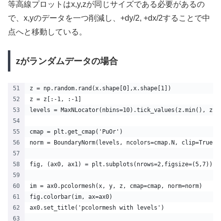
等高線プロットはx,y,zが同じサイズである必要があるの
で、x,yのデータを一つ削減し、+dy/2, +dx/2することで中
点へと移動している。
zがランダムデータの場合
z = np.random.rand(x.shape[0],x.shape[1])
z = z[:-1, :-1]
levels = MaxNLocator(nbins=10).tick_values(z.min(), z.m
cmap = plt.get_cmap('PuOr')
norm = BoundaryNorm(levels, ncolors=cmap.N, clip=True)
fig, (ax0, ax1) = plt.subplots(nrows=2,figsize=(5,7))
im = ax0.pcolormesh(x, y, z, cmap=cmap, norm=norm)
fig.colorbar(im, ax=ax0)
ax0.set_title('pcolormesh with levels')