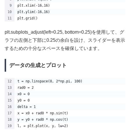
plt.xlim(-16,16)
plt.ylim(-16,16)
plt.grid()
plt.subplots_adjust(left=0.25, bottom=0.25)を使用して、グ
ラフの左側と下部に0.25の余白を設け、スライダーを表示
するための十分なスペースを確保しています。
データの生成とプロット
t = np.linspace(0, 2*np.pi, 100)
rad0 = 2
x0 = 0
y0 = 0
delta = 1
x = x0 + rad0 * np.sin(t)
y = y0 + rad0 * np.cos(t)
l, = plt.plot(x, y, lw=2)