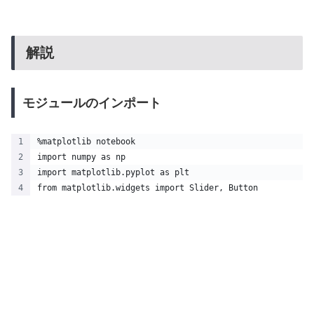
解説
モジュールのインポート
%matplotlib notebook
import numpy as np
import matplotlib.pyplot as plt
from matplotlib.widgets import Slider, Button