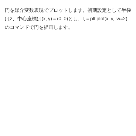
円を媒介変数表現でプロットします。初期設定として半径
は2、中心座標は(x, y) = (0, 0)とし、l, = plt.plot(x, y, lw=2)
のコマンドで円を描画します。