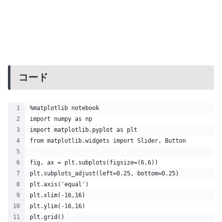
コード
%matplotlib notebook
import numpy as np
import matplotlib.pyplot as plt
from matplotlib.widgets import Slider, Button
fig, ax = plt.subplots(figsize=(6,6))
plt.subplots_adjust(left=0.25, bottom=0.25)
plt.axis('equal')
plt.xlim(-16,16)
plt.ylim(-16,16)
plt.grid()