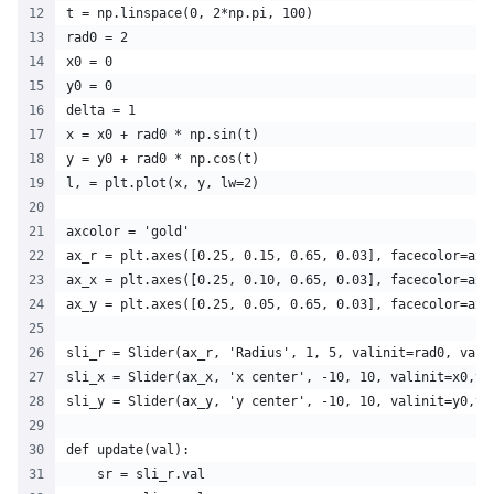
t = np.linspace(0, 2*np.pi, 100)
rad0 = 2
x0 = 0
y0 = 0
delta = 1
x = x0 + rad0 * np.sin(t)
y = y0 + rad0 * np.cos(t)
l, = plt.plot(x, y, lw=2)
axcolor = 'gold'
ax_r = plt.axes([0.25, 0.15, 0.65, 0.03], facecolor=axc
ax_x = plt.axes([0.25, 0.10, 0.65, 0.03], facecolor=axc
ax_y = plt.axes([0.25, 0.05, 0.65, 0.03], facecolor=axc
sli_r = Slider(ax_r, 'Radius', 1, 5, valinit=rad0, vals
sli_x = Slider(ax_x, 'x center', -10, 10, valinit=x0,va
sli_y = Slider(ax_y, 'y center', -10, 10, valinit=y0,va
def update(val):
    sr = sli_r.val