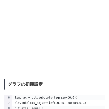
グラフの初期設定
fig, ax = plt.subplots(figsize=(6,6))
plt.subplots_adjust(left=0.25, bottom=0.25)
plt.axis('equal')