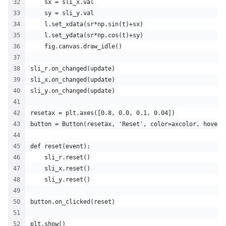
    sx = sli_x.val
    sy = sli_y.val
    l.set_xdata(sr*np.sin(t)+sx)
    l.set_ydata(sr*np.cos(t)+sy)
    fig.canvas.draw_idle()
sli_r.on_changed(update)
sli_x.on_changed(update)
sli_y.on_changed(update)
resetax = plt.axes([0.8, 0.0, 0.1, 0.04])
button = Button(resetax, 'Reset', color=axcolor, hoverc
def reset(event):
    sli_r.reset()
    sli_x.reset()
    sli_y.reset()
button.on_clicked(reset)
plt.show()