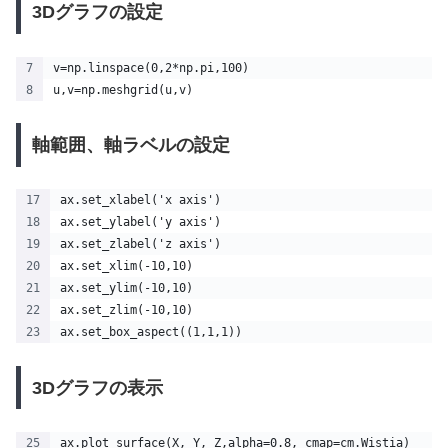
3Dグラフの設定
v=np.linspace(0,2*np.pi,100)
u,v=np.meshgrid(u,v)
軸範囲、軸ラベルの設定
ax.set_xlabel('x axis')
ax.set_ylabel('y axis')
ax.set_zlabel('z axis')
ax.set_xlim(-10,10)
ax.set_ylim(-10,10)
ax.set_zlim(-10,10)
ax.set_box_aspect((1,1,1))
3Dグラフの表示
ax.plot_surface(X, Y, Z,alpha=0.8, cmap=cm.Wistia)