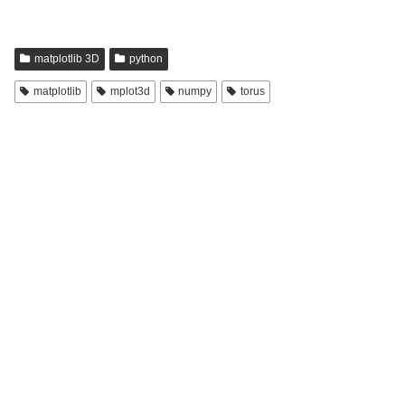
matplotlib 3D
python
matplotlib
mplot3d
numpy
torus