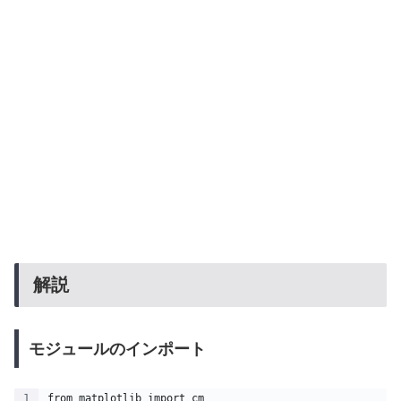
解説
モジュールのインポート
from matplotlib import cm