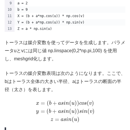
a = 2
b = 9
X = (b + a*np.cos(u)) * np.cos(v)
Y = (b + a*np.cos(u)) * np.sin(v)
Z = a * np.sin(u)
トーラスは媒介変数を使ってデータを生成します。パラメ
ータuとvには同じ値 np.linspace(0,2*np.pi,100) を使用
し、meshgrid化します。
トーラスの媒介変数表現は次のようになります。ここで、
bはトーラス全体の大きい半径、aはトーラスの断面の半
径（太さ）を表します。
=
(
+
(
)
)
(
)
x
b
a
s
i
n
u
c
o
s
v
=
(
+
(
)
)
(
)
y
b
a
s
i
n
u
s
i
n
v
=
(
)
z
a
s
i
n
u