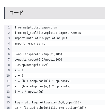
コード
from matplotlib import cm
from mpl_toolkits.mplot3d import Axes3D
import matplotlib.pyplot as plt
import numpy as np
u=np.linspace(0,2*np.pi,100)
v=np.linspace(0,2*np.pi,100)
u,v=np.meshgrid(u,v)
a = 2
b = 9
X = (b + a*np.cos(u)) * np.cos(v)
Y = (b + a*np.cos(u)) * np.sin(v)
Z = a * np.sin(u)
fig = plt.figure(figsize=(6,6),dpi=130)
ax = fig.add_subplot(111, projection='3d')