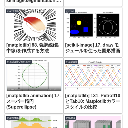
skimage.segmentation.e
xpand_labelsによるラベ
ル領域の非オーバーラップ
matplotlib
python
展開
[matplotlib] 88. 強調線(集
[scikit-image] 17. draw モ
中線)を作成する方法
ジュールを使った図形描画
matplotlib Animation
matplotlib
[matplotlib animation] 17.
[matplotlib] 131. Petroff10
スーパー楕円
とTab10: Matplotlibカラー
(Superellipse)
スタイルの比較
matplotlib
Pandas