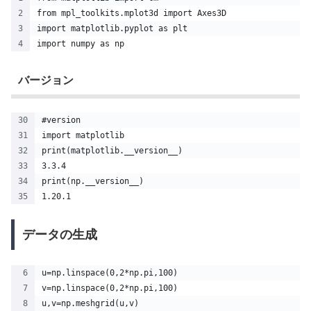
from mpl_toolkits.mplot3d import Axes3D
import matplotlib.pyplot as plt
import numpy as np
バージョン
#version
import matplotlib
print(matplotlib.__version__)
3.3.4
print(np.__version__)
1.20.1
データの生成
u=np.linspace(0,2*np.pi,100)
v=np.linspace(0,2*np.pi,100)
u,v=np.meshgrid(u,v)