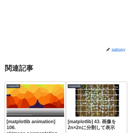
sabopy
関連記事
matplotlib
matplotlib
[matplotlib animation]
[matplotlib] 43. 画像を
106.
2n×2nに分割して表示