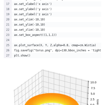
ax.set_xlabel('x axis')
ax.set_ylabel('y axis')
ax.set_zlabel('z axis')
ax.set_xlim(-10,10)
ax.set_ylim(-10,10)
ax.set_zlim(-10,10)
ax.set_box_aspect((1,1,1))
ax.plot_surface(X, Y, Z,alpha=0.8, cmap=cm.Wistia)
fig.savefig("torus.png", dpi=130,bbox_inches = 'tight',
plt.show()