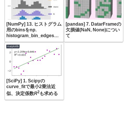
[NumPy] 13. ヒストグラム
[pandas] 7. DatarFrameの
用のbinsをnp.
欠損値(NaN, None)につい
histogram_bin_edgesで
て
作成
matplotlib
[SciPy] 1. Scipyの
curve_fitで最小2乗法近
2
似、決定係数
R
も求める