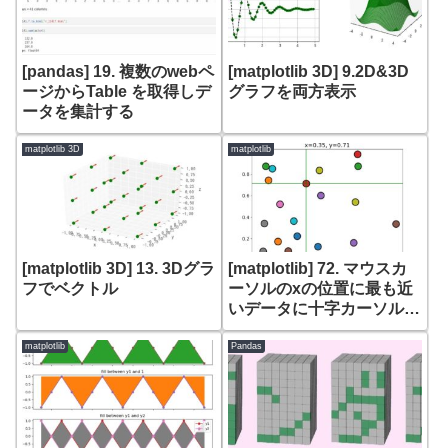
[pandas] 19. 複数のwebペ
[matplotlib 3D] 9.2D&3D
ージからTable を取得しデ
グラフを両方表示
ータを集計する
matplotlib 3D
matplotlib
[matplotlib 3D] 13. 3Dグラ
[matplotlib] 72. マウスカ
フでベクトル
ーソルのxの位置に最も近
いデータに十字カーソルを
合わせる
(motion_notify_event)
matplotlib
Pandas