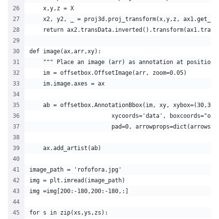
    x,y,z = X
    x2, y2, _ = proj3d.proj_transform(x,y,z, ax1.get_pr
    return ax2.transData.inverted().transform(ax1.trans
def image(ax,arr,xy):
    """ Place an image (arr) as annotation at position 
    im = offsetbox.OffsetImage(arr, zoom=0.05)
    im.image.axes = ax
    ab = offsetbox.AnnotationBbox(im, xy, xybox=(30,30)
                        xycoords='data', boxcoords="off
                        pad=0, arrowprops=dict(arrowsty
    ax.add_artist(ab)
image_path = 'rofofora.jpg' 
img = plt.imread(image_path) 
img =img[200:-180,200:-180,:]
for s in zip(xs,ys,zs):