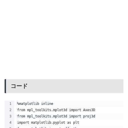
コード
%matplotlib inline
from mpl_toolkits.mplot3d import Axes3D
from mpl_toolkits.mplot3d import proj3d
import matplotlib.pyplot as plt