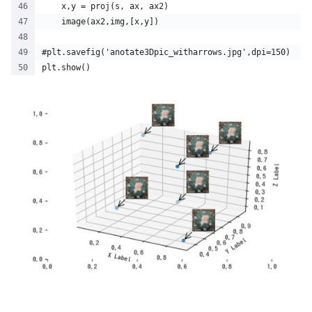
    x,y = proj(s, ax, ax2)
    image(ax2,img,[x,y])
#plt.savefig('anotate3Dpic_witharrows.jpg',dpi=150)
plt.show()