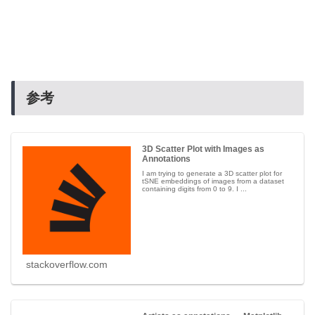
参考
3D Scatter Plot with Images as
Annotations
I am trying to generate a 3D scatter plot for
tSNE embeddings of images from a dataset
containing digits from 0 to 9. I ...
stackoverflow.com