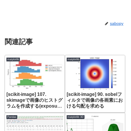
sabopy
関連記事
matplotlib
matplotlib
[scikit-image] 107.
[scikit-image] 90. sobelフ
skimageで画像のヒストグ
ィルタで画像の各画素にお
ラムを作成する(exposure.
ける勾配を求める
histogram)
Pandas
matplotlib 3D