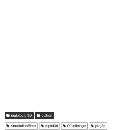
matplotlib 3D
python
AnnotationBbox
mplot3d
OffsetImage
proj3d