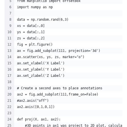
from matplotlib import offsetbox
import numpy as np
data = np.random.rand(6,3)
xs = data[:,0]
ys = data[:,1]
zs = data[:,2]
fig = plt.figure()
ax = fig.add_subplot(111, projection='3d')
ax.scatter(xs, ys, zs, marker="o")
ax.set_xlabel('X Label')
ax.set_ylabel('Y Label')
ax.set_zlabel('Z Label')
# Create a second axes to place annotations
ax2 = fig.add_subplot(111,frame_on=False) 
#ax2.axis("off")
ax2.axis([0,1,0,1])
def proj(X, ax1, ax2):
    #3D points in ax1 was project to 2D plot, calculate