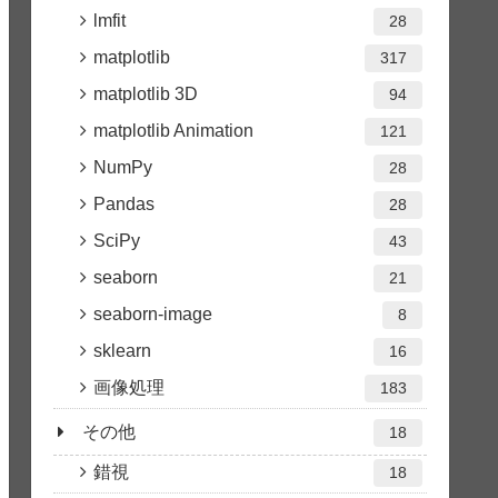
lmfit
28
matplotlib
317
matplotlib 3D
94
matplotlib Animation
121
NumPy
28
Pandas
28
SciPy
43
seaborn
21
seaborn-image
8
sklearn
16
画像処理
183
その他
18
錯視
18