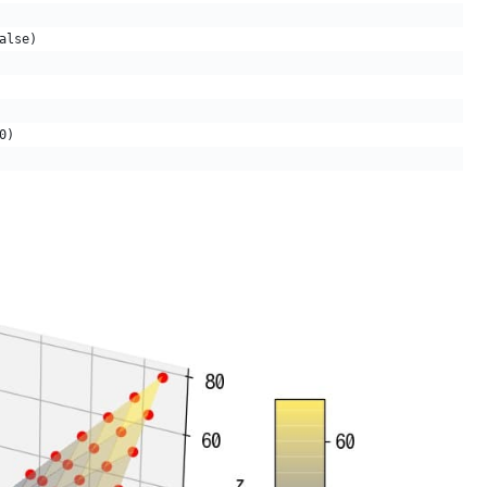
alse)
0)