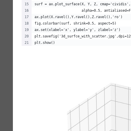
surf = ax.plot_surface(X, Y, Z, cmap='cividis',
                       alpha=0.5, antialiased=F
ax.plot(X.ravel(),Y.ravel(),Z.ravel(),'ro')
fig.colorbar(surf, shrink=0.5, aspect=5)
ax.set(xlabel='x', ylabel='y', zlabel='z')
plt.savefig('3d_surfce_with_scatter.jpg',dpi=12
plt.show()