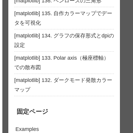
[matplotlib] 136. ペンローズの三角形
[matplotlib] 135. 自作カラーマップでデー
タを可視化
[matplotlib] 134. グラフの保存形式とdpiの
設定
[matplotlib] 133. Polar axis（極座標軸）
での散布図
[matplotlib] 132. ダークモード発散カラー
マップ
固定ページ
Examples