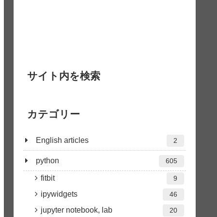
サイト内を検索
カテゴリー
English articles
2
python
605
fitbit
9
ipywidgets
46
jupyter notebook, lab
20