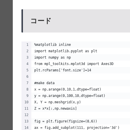
コード
%matplotlib inline
import matplotlib.pyplot as plt
import numpy as np
from mpl_toolkits.mplot3d import Axes3D
plt.rcParams['font.size']=14
#make data
x = np.arange(0,10,1,dtype=float)
y = np.arange(0,100,10,dtype=float)
X, Y = np.meshgrid(x,y)
Z = x*x[:,np.newaxis]
fig = plt.figure(figsize=(8,6))
ax = fig.add_subplot(111, projection='3d')