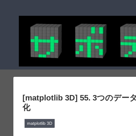
[matplotlib 3D] 55. 3つの
化
matplotlib 3D