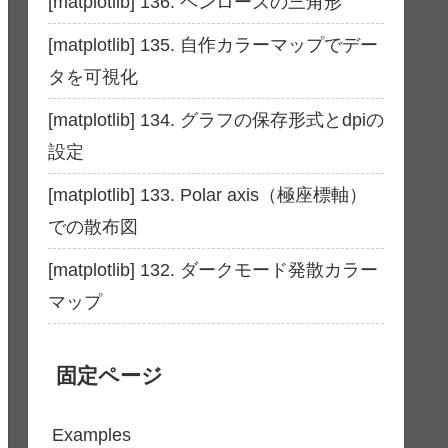
[matplotlib] 136. ペンローズの三角形
[matplotlib] 135. 自作カラーマップでデー
タを可視化
[matplotlib] 134. グラフの保存形式とdpiの
設定
[matplotlib] 133. Polar axis（極座標軸）
での散布図
[matplotlib] 132. ダークモード発散カラー
マップ
固定ページ
Examples