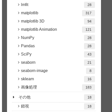
lmfit
28
matplotlib
317
matplotlib 3D
94
matplotlib Animation
121
NumPy
28
Pandas
28
SciPy
43
seaborn
21
seaborn-image
8
sklearn
16
画像処理
183
その他
18
錯視
18