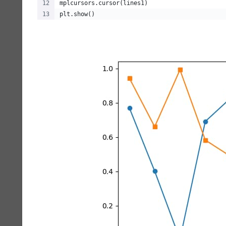
mplcursors.cursor(lines1)
plt.show()