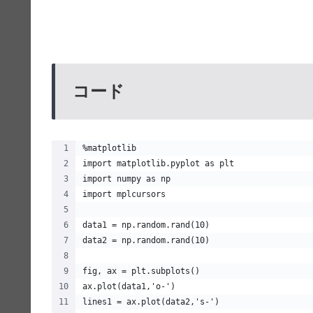
コード
%matplotlib
import matplotlib.pyplot as plt
import numpy as np
import mplcursors
data1 = np.random.rand(10)
data2 = np.random.rand(10)
fig, ax = plt.subplots()
ax.plot(data1,'o-')
lines1 = ax.plot(data2,'s-')