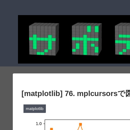
[matplotlib] 76. mplcu
matplotlib