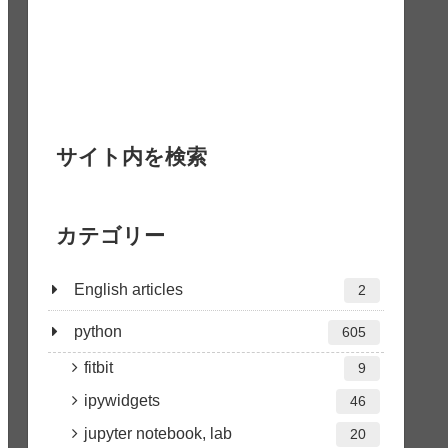
サイト内を検索
カテゴリー
English articles
2
python
605
fitbit
9
ipywidgets
46
jupyter notebook, lab
20