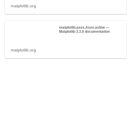
matplotlib.org
matplotlib.axes.Axes.axline —
Matplotlib 3.3.0 documentation
matplotlib.org