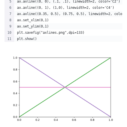
ax.axline((0, 0), (.1, .1), linewidth=2, color='C2')
ax.axline((0, 1), (1,0), linewidth=2, color='C4')
ax.axline((0.35, 0.5), (0.75, 0.5), linewidth=2, color=
ax.set_xlim(0,1)
ax.set_ylim(0,1)
plt.savefig("axlines.png",dpi=133)
plt.show()