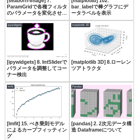
[seaborn-image] 7.
[matplotlib] 102.
ParamGridで各種フィルタ
bar_labelで棒グラフにデ
のパラメータを変化させた
ータラベルを表示
結果をまとめて表示
ipywidgets
matplotlib 3D
[ipywidgets] 8. IntSliderで
[matplotlib 3D] 8.ローレン
パラメータを調整してコー
ツアトラクタ
ナー検出
lmfit
Pandas
[lmfit] 15. べき乗則モデル
[pandas] 2. 2次元データ構
によるカーブフィッティン
造 Dataframeについて
グ