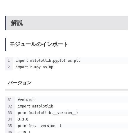
解説
モジュールのインポート
import matplotlib.pyplot as plt
import numpy as np
バージョン
#version
import matplotlib
print(matplotlib.__version__)
3.3.0
print(np.__version__)
1.19.1