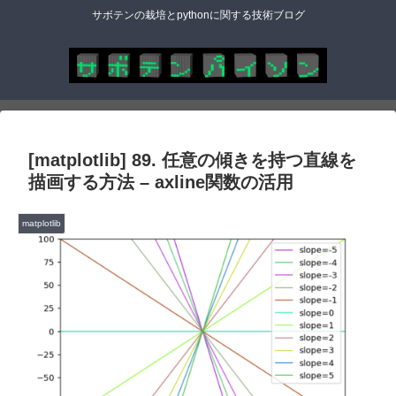
サボテンの栽培とpythonに関する技術ブログ
[matplotlib] 89. 任意の傾きを持つ直線を
描画する方法 – axline関数の活用
matplotlib