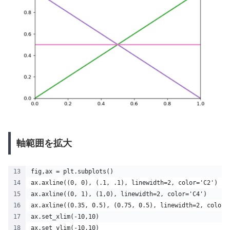
軸範囲を拡大
fig,ax = plt.subplots()
ax.axline((0, 0), (.1, .1), linewidth=2, color='C2')
ax.axline((0, 1), (1,0), linewidth=2, color='C4')
ax.axline((0.35, 0.5), (0.75, 0.5), linewidth=2, color=
ax.set_xlim(-10,10)
ax.set_ylim(-10,10)