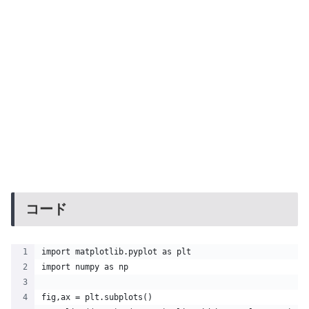
コード
import matplotlib.pyplot as plt
import numpy as np
fig,ax = plt.subplots()