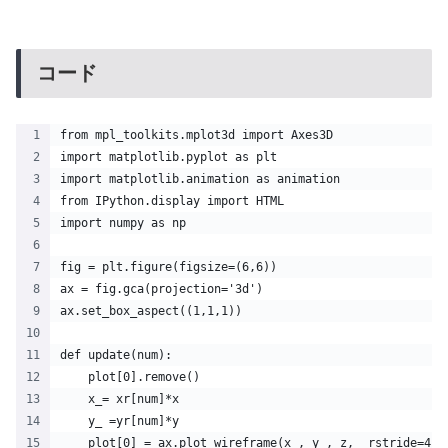
コード
from mpl_toolkits.mplot3d import Axes3D 
import matplotlib.pyplot as plt 
import matplotlib.animation as animation
from IPython.display import HTML
import numpy as np
fig = plt.figure(figsize=(6,6))
ax = fig.gca(projection='3d')
ax.set_box_aspect((1,1,1))
def update(num):
    plot[0].remove()
    x_= xr[num]*x
    y_ =yr[num]*y
    plot[0] = ax.plot_wireframe(x_, y_, z,  rstride=4, 