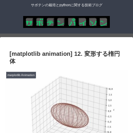
サボテンの栽培とpythonに関する技術ブログ
[matplotlib animation] 12. 変形する楕円
体
matplotlib Animation