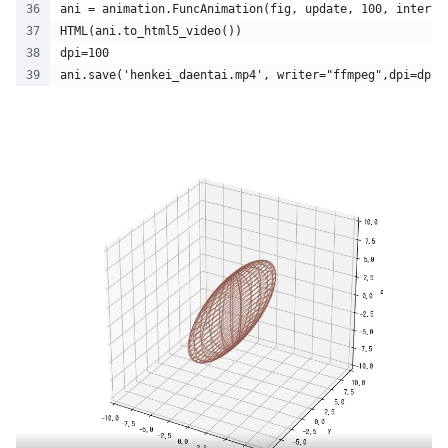
ani = animation.FuncAnimation(fig, update, 100, interva
HTML(ani.to_html5_video())
dpi=100
ani.save('henkei_daentai.mp4', writer="ffmpeg",dpi=dpi)