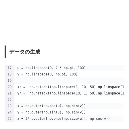
データの生成
u = np.linspace(0, 2 * np.pi, 100)
v = np.linspace(0, np.pi, 100)
xr =  np.hstack((np.linspace(1, 10, 50),np.linspace(10,
yr =  np.hstack((np.linspace(10, 1, 50),np.linspace(1, 
x = np.outer(np.cos(u), np.sin(v)) 
y = np.outer(np.sin(u), np.sin(v))
z = 5*np.outer(np.ones(np.size(u)), np.cos(v))