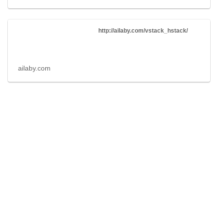
http://ailaby.com/vstack_hstack/
ailaby.com