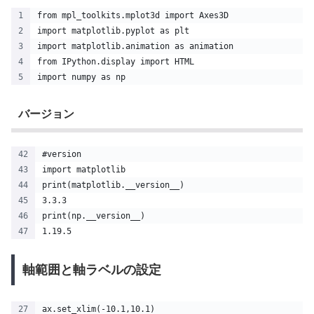
from mpl_toolkits.mplot3d import Axes3D 
import matplotlib.pyplot as plt 
import matplotlib.animation as animation
from IPython.display import HTML
import numpy as np
バージョン
#version
import matplotlib
print(matplotlib.__version__)
3.3.3
print(np.__version__)
1.19.5
軸範囲と軸ラベルの設定
ax.set_xlim(-10.1,10.1)