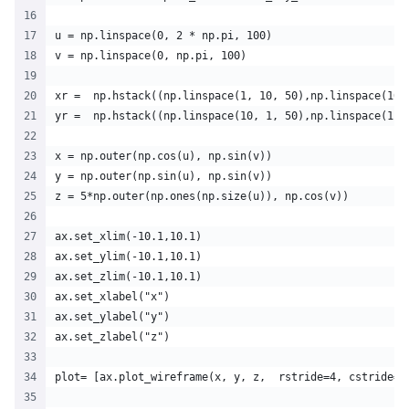
u = np.linspace(0, 2 * np.pi, 100)
v = np.linspace(0, np.pi, 100)
xr =  np.hstack((np.linspace(1, 10, 50),np.linspace(10,
yr =  np.hstack((np.linspace(10, 1, 50),np.linspace(1, 
x = np.outer(np.cos(u), np.sin(v)) 
y = np.outer(np.sin(u), np.sin(v))
z = 5*np.outer(np.ones(np.size(u)), np.cos(v))
ax.set_xlim(-10.1,10.1)
ax.set_ylim(-10.1,10.1)
ax.set_zlim(-10.1,10.1)
ax.set_xlabel("x")
ax.set_ylabel("y")
ax.set_zlabel("z")
plot= [ax.plot_wireframe(x, y, z,  rstride=4, cstride=4