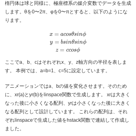
楕円体は球と同様に、極座標系の媒介変数でデータを生成
します。θを0〜2π、φを0〜πとすると、以下のようにな
ります。
=
x
a
c
o
s
θ
s
i
n
ϕ
=
y
b
s
i
n
θ
s
i
n
ϕ
=
z
c
c
o
s
ϕ
ここでa、b、cはそれぞれx、y、z軸方向の半径を表しま
す。 本例では、a=b=1、c=5に設定しています。
アニメーションではa、bの値を変化させます。そのため
に、xr(a)とyr(b)をlinspace関数で生成します。 xrは大きく
なった後に小さくなる配列、yrは小さくなった後に大きく
なる配列として設計しています。 これらの配列は、それ
ぞれlinspaceで生成した値をhstack関数で連結して作成し
ました。