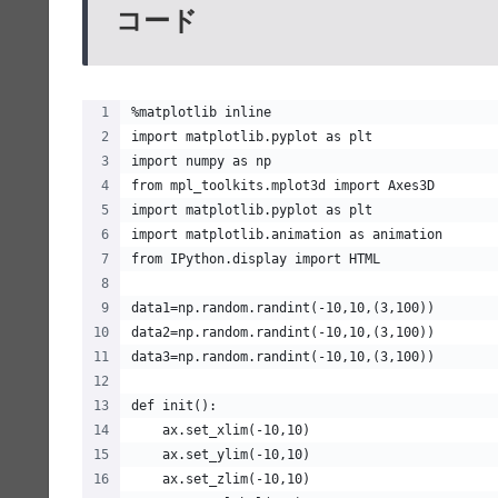
コード
%matplotlib inline
import matplotlib.pyplot as plt
import numpy as np
from mpl_toolkits.mplot3d import Axes3D 
import matplotlib.pyplot as plt 
import matplotlib.animation as animation
from IPython.display import HTML
data1=np.random.randint(-10,10,(3,100))
data2=np.random.randint(-10,10,(3,100))
data3=np.random.randint(-10,10,(3,100))
def init():
    ax.set_xlim(-10,10)
    ax.set_ylim(-10,10)
    ax.set_zlim(-10,10)