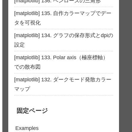
[matplotlib] 136. ペンローズの三角形
[matplotlib] 135. 自作カラーマップでデー
タを可視化
[matplotlib] 134. グラフの保存形式とdpiの
設定
[matplotlib] 133. Polar axis（極座標軸）
での散布図
[matplotlib] 132. ダークモード発散カラー
マップ
固定ページ
Examples