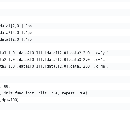
data1[2,0]],'bo')
data2[2,0]],'go')
data3[2,0]],'ro')
ta1[1,0],data2[0,1]],[data1[2,0],data2[2,0]],c='y')
ta2[1,0],data3[0,1]],[data2[2,0],data3[2,0]],c='c')
ta3[1,0],data1[0,1]],[data3[2,0],data1[2,0]],c='m')
, 99,
, init_func=init, blit=True, repeat=True)
,dpi=100)