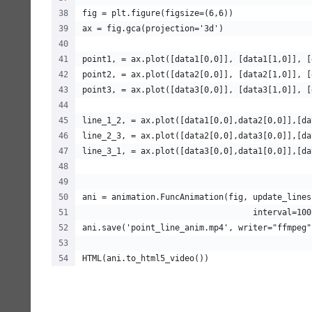
fig = plt.figure(figsize=(6,6))
ax = fig.gca(projection='3d')
point1, = ax.plot([data1[0,0]], [data1[1,0]], [
point2, = ax.plot([data2[0,0]], [data2[1,0]], [
point3, = ax.plot([data3[0,0]], [data3[1,0]], [
line_1_2, = ax.plot([data1[0,0],data2[0,0]],[da
line_2_3, = ax.plot([data2[0,0],data3[0,0]],[da
line_3_1, = ax.plot([data3[0,0],data1[0,0]],[da
ani = animation.FuncAnimation(fig, update_lines
                                   interval=100
ani.save('point_line_anim.mp4', writer="ffmpeg"
HTML(ani.to_html5_video())