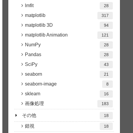
lmfit
28
matplotlib
317
matplotlib 3D
94
matplotlib Animation
121
NumPy
28
Pandas
28
SciPy
43
seaborn
21
seaborn-image
8
sklearn
16
画像処理
183
その他
18
錯視
18