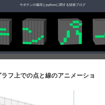
サボテンの栽培とpythonに関する技術ブログ
] 55. 3Dグラフ上での点と線のアニメーショ