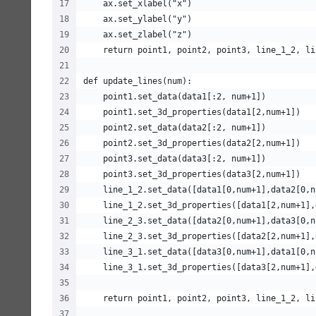
    ax.set_xlabel("x")
    ax.set_ylabel("y")
    ax.set_zlabel("z")
    return point1, point2, point3, line_1_2, li
def update_lines(num):
    point1.set_data(data1[:2, num+1])
    point1.set_3d_properties(data1[2,num+1])
    point2.set_data(data2[:2, num+1])
    point2.set_3d_properties(data2[2,num+1])
    point3.set_data(data3[:2, num+1])
    point3.set_3d_properties(data3[2,num+1])
    line_1_2.set_data([data1[0,num+1],data2[0,n
    line_1_2.set_3d_properties([data1[2,num+1],
    line_2_3.set_data([data2[0,num+1],data3[0,n
    line_2_3.set_3d_properties([data2[2,num+1],
    line_3_1.set_data([data3[0,num+1],data1[0,n
    line_3_1.set_3d_properties([data3[2,num+1],
    return point1, point2, point3, line_1_2, li