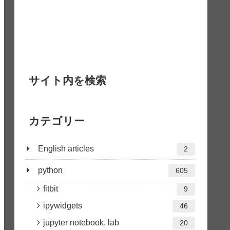
サイト内を検索
カテゴリー
English articles
2
python
605
fitbit
9
ipywidgets
46
jupyter notebook, lab
20