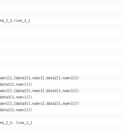
ne_2_3,line_3_1
um+1]],[data1[1,num+1],data2[1,num+1]])
data2[2,num+1]])
um+1]],[data2[1,num+1],data3[1,num+1]])
data3[2,num+1]])
um+1]],[data3[1,num+1],data1[1,num+1]])
data1[2,num+1]])
ne_2_3, line_3_1