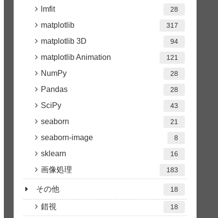
lmfit
28
matplotlib
317
matplotlib 3D
94
matplotlib Animation
121
NumPy
28
Pandas
28
SciPy
43
seaborn
21
seaborn-image
8
sklearn
16
画像処理
183
その他
18
錯視
18