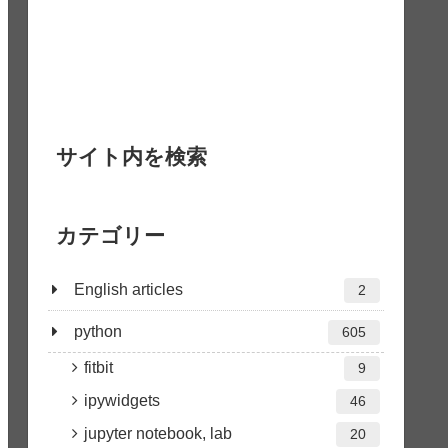
サイト内を検索
カテゴリー
English articles
2
python
605
fitbit
9
ipywidgets
46
jupyter notebook, lab
20