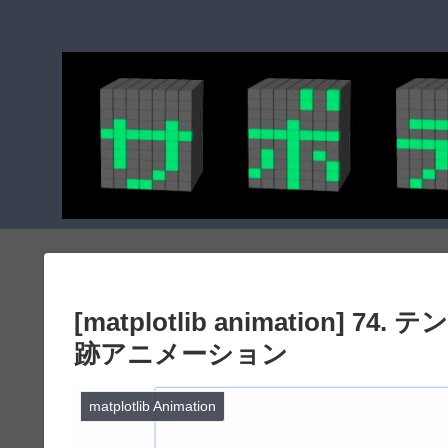
[matplotlib animation
跡アニメーション
matplotlib Animation