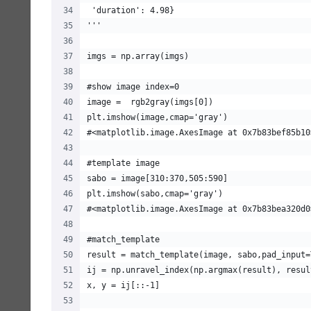
 'duration': 4.98}
'''
imgs = np.array(imgs)
#show image index=0
image =  rgb2gray(imgs[0])
plt.imshow(image,cmap='gray')
#<matplotlib.image.AxesImage at 0x7b83bef85b10
#template image
sabo = image[310:370,505:590]
plt.imshow(sabo,cmap='gray')
#<matplotlib.image.AxesImage at 0x7b83bea320d0
#match_template
result = match_template(image, sabo,pad_input=
ij = np.unravel_index(np.argmax(result), resul
x, y = ij[::-1]