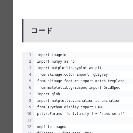
コード
import imageio
import numpy as np
import matplotlib.pyplot as plt
from skimage.color import rgb2gray
from skimage.feature import match_template
from matplotlib.gridspec import GridSpec
import glob
import matplotlib.animation as animation
from IPython.display import HTML
plt.rcParams['font.family'] = 'sans-serif'
#mp4 to images