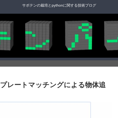
サボテンの栽培とpythonに関する技術ブログ
] 74. テンプレートマッチングによる物体追