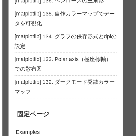
[matplotlib] 136. ペンローズの三角形
[matplotlib] 135. 自作カラーマップでデー
タを可視化
[matplotlib] 134. グラフの保存形式とdpiの
設定
[matplotlib] 133. Polar axis（極座標軸）
での散布図
[matplotlib] 132. ダークモード発散カラー
マップ
固定ページ
Examples