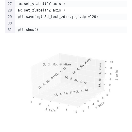
ax.set_ylabel('Y axis')
ax.set_zlabel('Z axis')
plt.savefig("3d_text_zdir.jpg",dpi=120)
plt.show()