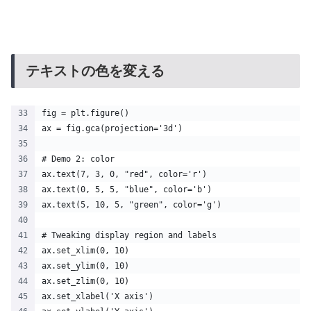
テキストの色を変える
fig = plt.figure()
ax = fig.gca(projection='3d')
# Demo 2: color
ax.text(7, 3, 0, "red", color='r')
ax.text(0, 5, 5, "blue", color='b')
ax.text(5, 10, 5, "green", color='g')
# Tweaking display region and labels
ax.set_xlim(0, 10)
ax.set_ylim(0, 10)
ax.set_zlim(0, 10)
ax.set_xlabel('X axis')