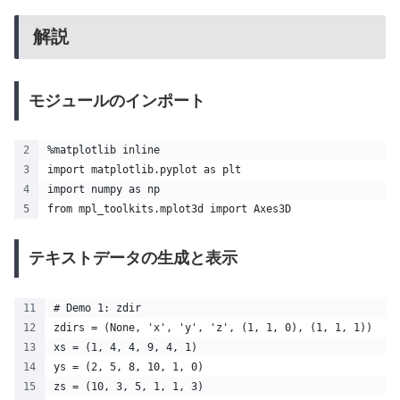
解説
モジュールのインポート
%matplotlib inline
import matplotlib.pyplot as plt
import numpy as np
from mpl_toolkits.mplot3d import Axes3D
テキストデータの生成と表示
# Demo 1: zdir
zdirs = (None, 'x', 'y', 'z', (1, 1, 0), (1, 1, 1))
xs = (1, 4, 4, 9, 4, 1)
ys = (2, 5, 8, 10, 1, 0)
zs = (10, 3, 5, 1, 1, 3)