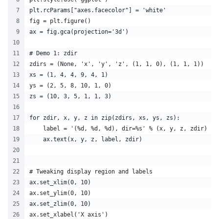
plt.rcParams["axes.facecolor"] = 'white'
fig = plt.figure()
ax = fig.gca(projection='3d')
# Demo 1: zdir
zdirs = (None, 'x', 'y', 'z', (1, 1, 0), (1, 1, 1))
xs = (1, 4, 4, 9, 4, 1)
ys = (2, 5, 8, 10, 1, 0)
zs = (10, 3, 5, 1, 1, 3)
for zdir, x, y, z in zip(zdirs, xs, ys, zs):
    label = '(%d, %d, %d), dir=%s' % (x, y, z, zdir)
    ax.text(x, y, z, label, zdir)
# Tweaking display region and labels
ax.set_xlim(0, 10)
ax.set_ylim(0, 10)
ax.set_zlim(0, 10)
ax.set_xlabel('X axis')