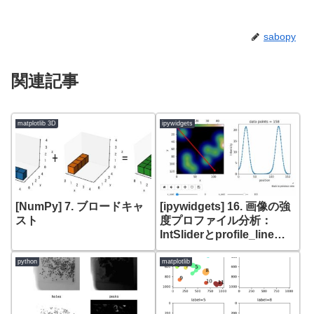
sabopy
関連記事
matplotlib 3D
ipywidgets
[NumPy] 7. ブロードキャ
[ipywidgets] 16. 画像の強
スト
度プロファイル分析：
IntSliderとprofile_lineで
対話的に可視化する方法
python
matplotlib