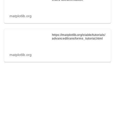
matplotlib.org
https://matplotlib.org/stable/tutorials/
advanced/transforms_tutorial.html
matplotlib.org