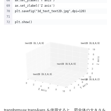
ax.set_ylabel('Y axis')
ax.set_zlabel('Z axis')
plt.savefig("3d_text_text2D.jpg",dpi=120)
plt.show()
transform=ax.transAxes を使用すると、図全体の大きさを