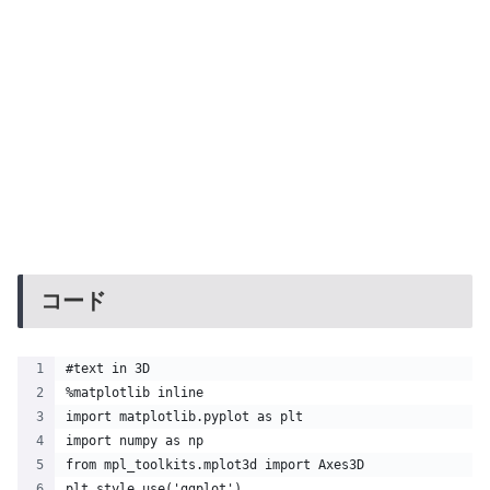
コード
#text in 3D
%matplotlib inline
import matplotlib.pyplot as plt
import numpy as np
from mpl_toolkits.mplot3d import Axes3D
plt.style.use('ggplot')