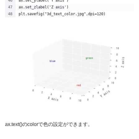
ax.set_ylabel('Y axis')
ax.set_zlabel('Z axis')
plt.savefig("3d_text_color.jpg",dpi=120)
ax.text()のcolorで色の設定ができます。