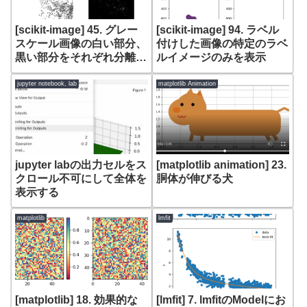
[scikit-image] 45. グレー
[scikit-image] 94. ラベル
スケール画像の白い部分、
付けした画像の特定のラベ
黒い部分をそれぞれ分離
ルイメージのみを表示
(skimage.morphology
reconstruction)
jupyter notebook, lab
matplotlib Animation
jupyter labの出力セルをス
[matplotlib animation] 23.
クロール不可にして全体を
胴体が伸びる犬
表示する
matplotlib
lmfit
[matplotlib] 18. 効果的な
[lmfit] 7. lmfitのModelにお