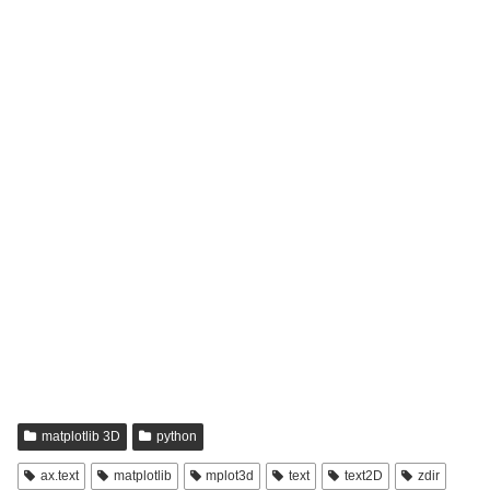
matplotlib 3D
python
ax.text
matplotlib
mplot3d
text
text2D
zdir