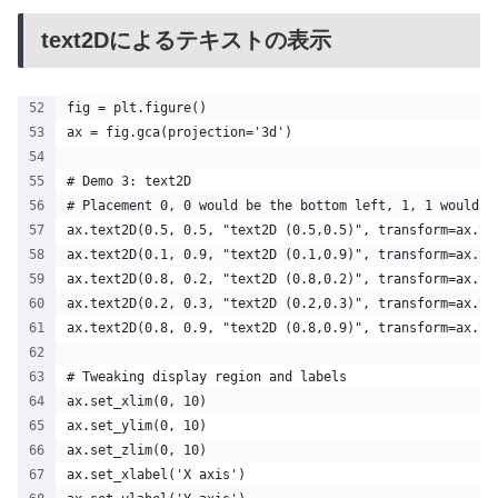
text2Dによるテキストの表示
fig = plt.figure()
ax = fig.gca(projection='3d')
# Demo 3: text2D
# Placement 0, 0 would be the bottom left, 1, 1 would b
ax.text2D(0.5, 0.5, "text2D (0.5,0.5)", transform=ax.tr
ax.text2D(0.1, 0.9, "text2D (0.1,0.9)", transform=ax.tr
ax.text2D(0.8, 0.2, "text2D (0.8,0.2)", transform=ax.tr
ax.text2D(0.2, 0.3, "text2D (0.2,0.3)", transform=ax.tr
ax.text2D(0.8, 0.9, "text2D (0.8,0.9)", transform=ax.tr
# Tweaking display region and labels
ax.set_xlim(0, 10)
ax.set_ylim(0, 10)
ax.set_zlim(0, 10)
ax.set_xlabel('X axis')