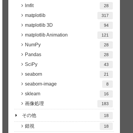
lmfit
28
matplotlib
317
matplotlib 3D
94
matplotlib Animation
121
NumPy
28
Pandas
28
SciPy
43
seaborn
21
seaborn-image
8
sklearn
16
画像処理
183
その他
18
錯視
18