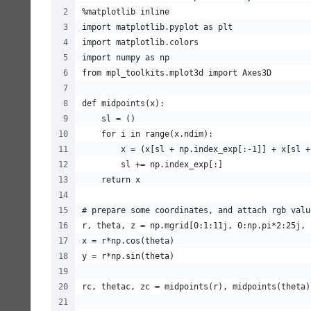
%matplotlib inline
import matplotlib.pyplot as plt
import matplotlib.colors
import numpy as np
from mpl_toolkits.mplot3d import Axes3D
def midpoints(x):
    sl = ()
    for i in range(x.ndim):
        x = (x[sl + np.index_exp[:-1]] + x[sl +
        sl += np.index_exp[:]
    return x
# prepare some coordinates, and attach rgb valu
r, theta, z = np.mgrid[0:1:11j, 0:np.pi*2:25j, 
x = r*np.cos(theta)
y = r*np.sin(theta)
rc, thetac, zc = midpoints(r), midpoints(theta)