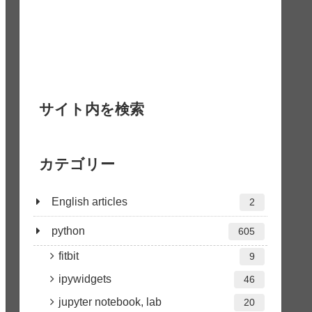
サイト内を検索
カテゴリー
English articles
2
python
605
fitbit
9
ipywidgets
46
jupyter notebook, lab
20