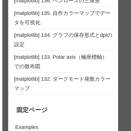
[matplotlib] 136. ペンローズの三角形
[matplotlib] 135. 自作カラーマップでデー
タを可視化
[matplotlib] 134. グラフの保存形式とdpiの
設定
[matplotlib] 133. Polar axis（極座標軸）
での散布図
[matplotlib] 132. ダークモード発散カラー
マップ
固定ページ
Examples