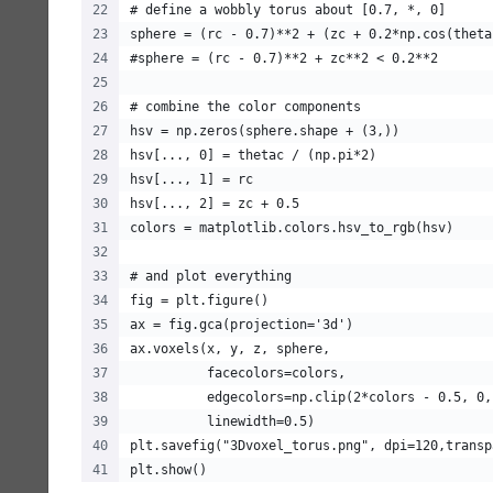
# define a wobbly torus about [0.7, *, 0]
sphere = (rc - 0.7)**2 + (zc + 0.2*np.cos(theta
#sphere = (rc - 0.7)**2 + zc**2 < 0.2**2
# combine the color components
hsv = np.zeros(sphere.shape + (3,))
hsv[..., 0] = thetac / (np.pi*2)
hsv[..., 1] = rc
hsv[..., 2] = zc + 0.5
colors = matplotlib.colors.hsv_to_rgb(hsv)
# and plot everything
fig = plt.figure()
ax = fig.gca(projection='3d')
ax.voxels(x, y, z, sphere,
          facecolors=colors,
          edgecolors=np.clip(2*colors - 0.5, 0,
          linewidth=0.5)
plt.savefig("3Dvoxel_torus.png", dpi=120,transp
plt.show()