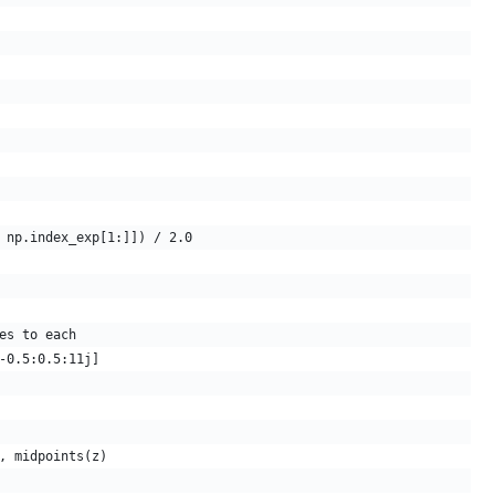
 np.index_exp[1:]]) / 2.0
es to each
-0.5:0.5:11j]
, midpoints(z)