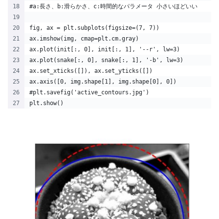
#a:長さ、b:滑らかさ、c:時間的なパラメータ 小さいほどいい
fig, ax = plt.subplots(figsize=(7, 7))
ax.imshow(img, cmap=plt.cm.gray)
ax.plot(init[:, 0], init[:, 1], '--r', lw=3)
ax.plot(snake[:, 0], snake[:, 1], '-b', lw=3)
ax.set_xticks([]), ax.set_yticks([])
ax.axis([0, img.shape[1], img.shape[0], 0])
#plt.savefig('active_contours.jpg')
plt.show()