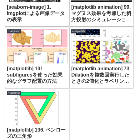
[seaborn-image] 1.
[matplotlib animation] 99.
imgplotによる画像データ
マグヌス効果を考慮した斜
の表示
方投射のシミュレーション
– FuncAnimationによる
可視化
matplotlib
matplotlib
[matplotlib] 101.
[matplotlib animation] 73.
subfiguresを使った効果
Dilationを複数回実行した
的なグラフ配置の方法
ときの2値化とラベリング
のアニメーション
matplotlib
[matplotlib] 136. ペンロー
ズの三角形