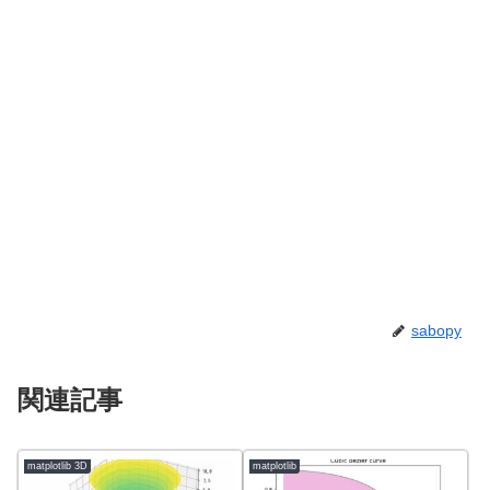
sabopy
関連記事
matplotlib 3D
matplotlib