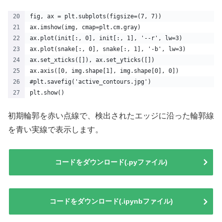
fig, ax = plt.subplots(figsize=(7, 7))
ax.imshow(img, cmap=plt.cm.gray)
ax.plot(init[:, 0], init[:, 1], '--r', lw=3)
ax.plot(snake[:, 0], snake[:, 1], '-b', lw=3)
ax.set_xticks([]), ax.set_yticks([])
ax.axis([0, img.shape[1], img.shape[0], 0])
#plt.savefig('active_contours.jpg')
plt.show()
初期輪郭を赤い点線で、検出されたエッジに沿った輪郭線
を青い実線で表示します。
コードをダウンロード(.pyファイル)
コードをダウンロード(.ipynbファイル)