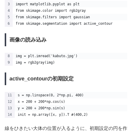
import matplotlib.pyplot as plt
from skimage.color import rgb2gray
from skimage.filters import gaussian
from skimage.segmentation import active_contour
画像の読み込み
img = plt.imread('kabuto.jpg')
img = rgb2gray(img)
active_contourの初期設定
s = np.linspace(0, 2*np.pi, 400)
x = 200 + 200*np.cos(s)
y = 200 + 200*np.sin(s)
init = np.array([x, y]).T #(400,2)
線をひきたい大体の位置が入るように、初期設定の円を作