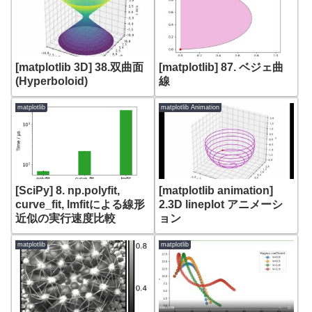
[matplotlib 3D] 38.双曲面
[matplotlib] 87. ベジェ曲
(Hyperboloid)
線
matplotlib
matplotlib Animation
[SciPy] 8. np.polyfit,
[matplotlib animation]
curve_fit, lmfitによる線形
2.3D lineplot アニメーシ
近似の実行速度比較
ョン
matplotlib
matplotlib