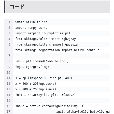
コード
%matplotlib inline
import numpy as np
import matplotlib.pyplot as plt
from skimage.color import rgb2gray
from skimage.filters import gaussian
from skimage.segmentation import active_contour
img = plt.imread('kabuto.jpg')
img = rgb2gray(img)
s = np.linspace(0, 2*np.pi, 400)
x = 200 + 200*np.cos(s)
y = 200 + 200*np.sin(s)
init = np.array([x, y]).T #(400,2)
snake = active_contour(gaussian(img, 3),
                       init, alpha=0.015, beta=10, gamm