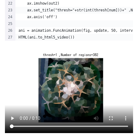
    ax.imshow(out2)
    ax.set_title("thresh="+str(int(thresh[num]))+" ,Num
    ax.axis('off')
ani = animation.FuncAnimation(fig, update, 50, interval
HTML(ani.to_html5_video())