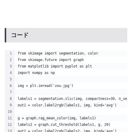
コード
from skimage import segmentation, color
from skimage.future import graph
from matplotlib import pyplot as plt
import numpy as np
img = plt.imread('zou.jpg')
labels1 = segmentation.slic(img, compactness=30, n_segm
out1 = color.label2rgb(labels1, img, kind='avg')
g = graph.rag_mean_color(img, labels1)
labels2 = graph.cut_threshold(labels1, g, 29)
out2 = color.label2rgb(labels2, img, kind='avg')