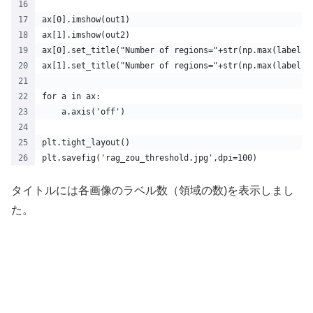
ax[0].imshow(out1)
ax[1].imshow(out2)
ax[0].set_title("Number of regions="+str(np.max(labels1
ax[1].set_title("Number of regions="+str(np.max(labels2
for a in ax:
    a.axis('off')
plt.tight_layout()
plt.savefig('rag_zou_threshold.jpg',dpi=100)
タイトルには各画像のラベル数（領域の数)を表示しまし
た。