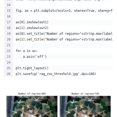
fig, ax = plt.subplots(ncols=2, sharex=True, sharey=Tru
ax[0].imshow(out1)
ax[1].imshow(out2)
ax[0].set_title("Number of regions="+str(np.max(labels1
ax[1].set_title("Number of regions="+str(np.max(labels2
for a in ax:
    a.axis('off')
plt.tight_layout()
plt.savefig('rag_zou_threshold.jpg',dpi=100)