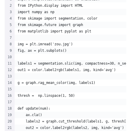
from IPython.display import HTML
import numpy as np
from skimage import segmentation, color
from skimage.future import graph
from matplotlib import pyplot as plt
img = plt.imread('zou.jpg')
fig, ax = plt.subplots()
labels1 = segmentation.slic(img, compactness=30, n_segm
out1 = color.label2rgb(labels1, img, kind='avg')
g = graph.rag_mean_color(img, labels1)
thresh =  np.linspace(1, 50)
def update(num):
    ax.cla()
    labels2 = graph.cut_threshold(labels1, g, thresh[nu
    out2 = color.label2rgb(labels2, img, kind='avg')