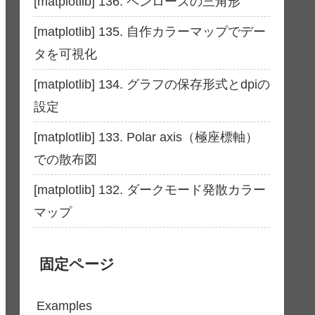
[matplotlib] 136. ペンローズの三角形
[matplotlib] 135. 自作カラーマップでデー
タを可視化
[matplotlib] 134. グラフの保存形式とdpiの
設定
[matplotlib] 133. Polar axis（極座標軸）
での散布図
[matplotlib] 132. ダークモード発散カラー
マップ
固定ページ
Examples