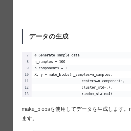
データの生成
# Generate sample data
n_samples = 100
n_components = 2
X, y = make_blobs(n_samples=n_samples,
                       centers=n_components,
                       cluster_std=.7,
                       random_state=4)
make_blobsを使用してデータを生成します。
ます。