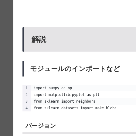
解説
モジュールのインポートなど
import numpy as np
import matplotlib.pyplot as plt
from sklearn import neighbors
from sklearn.datasets import make_blobs
バージョン