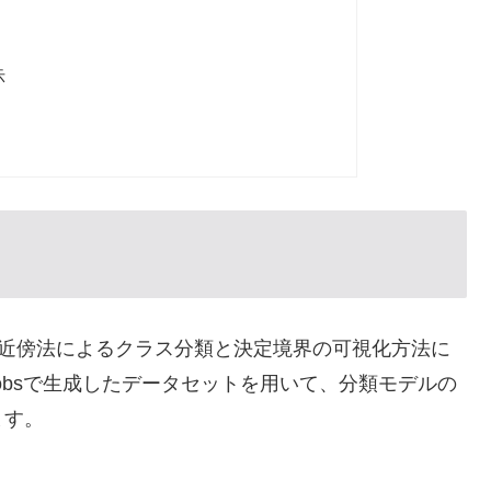
示
fierを使用したk近傍法によるクラス分類と決定境界の可視化方法に
ake_blobsで生成したデータセットを用いて、分類モデルの
ます。