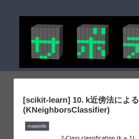
[scikit-learn] 10. 
(KNeighborsClassifier)
matplotlib