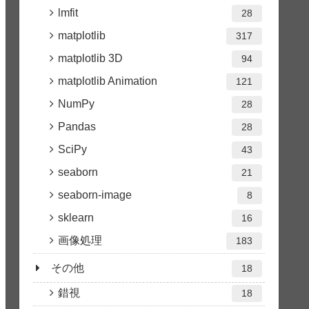
lmfit
28
matplotlib
317
matplotlib 3D
94
matplotlib Animation
121
NumPy
28
Pandas
28
SciPy
43
seaborn
21
seaborn-image
8
sklearn
16
画像処理
183
その他
18
錯視
18