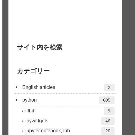
サイト内を検索
カテゴリー
English articles
2
python
605
fitbit
9
ipywidgets
46
jupyter notebook, lab
20