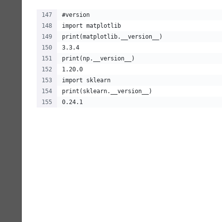
#version
import matplotlib
print(matplotlib.__version__)
3.3.4
print(np.__version__)
1.20.0
import sklearn
print(sklearn.__version__)
0.24.1