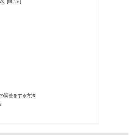
次
補間の調整をする方法
d