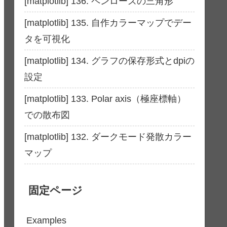
[matplotlib] 136. ペンローズの三角形
[matplotlib] 135. 自作カラーマップでデー
タを可視化
[matplotlib] 134. グラフの保存形式とdpiの
設定
[matplotlib] 133. Polar axis（極座標軸）
での散布図
[matplotlib] 132. ダークモード発散カラー
マップ
固定ページ
Examples