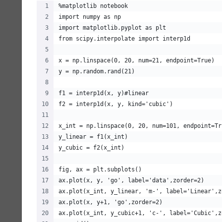
%matplotlib notebook
import numpy as np
import matplotlib.pyplot as plt
from scipy.interpolate import interp1d
x = np.linspace(0, 20, num=21, endpoint=True)
y = np.random.rand(21)
f1 = interp1d(x, y)#linear
f2 = interp1d(x, y, kind='cubic')
x_int = np.linspace(0, 20, num=101, endpoint=Tr
y_linear = f1(x_int)
y_cubic = f2(x_int) 
fig, ax = plt.subplots()
ax.plot(x, y, 'go', label='data',zorder=2)
ax.plot(x_int, y_linear, 'm-', label='Linear',z
ax.plot(x, y+1, 'go',zorder=2)
ax.plot(x_int, y_cubic+1, 'c-', label='Cubic',z