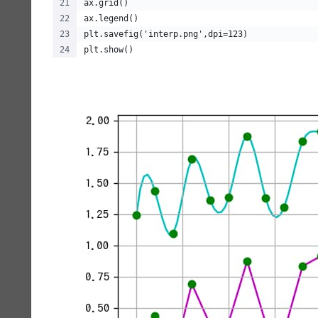
ax.grid()
ax.legend()
plt.savefig('interp.png',dpi=123)
plt.show()