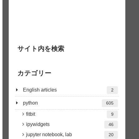
サイト内を検索
カテゴリー
English articles
2
python
605
fitbit
9
ipywidgets
46
jupyter notebook, lab
20