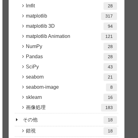
lmfit
28
matplotlib
317
matplotlib 3D
94
matplotlib Animation
121
NumPy
28
Pandas
28
SciPy
43
seaborn
21
seaborn-image
8
sklearn
16
画像処理
183
その他
18
錯視
18