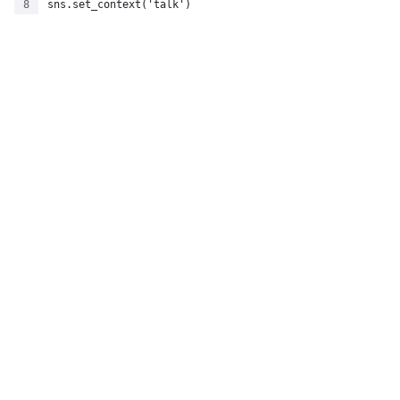
sns.set_context('talk')