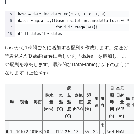
base = datetime.datetime(2020, 3, 8, 1, 0)
dates = np.array([base + datetime.timedelta(hours=(1*i)
                  for i in range(24)])
df_1["dates"] = dates
baseから1時間ごとに増加する配列を作成します。先ほど
読み込んだDataFrameに新しい列「dates」を追加し、こ
の配列を格納します。最終的なDataFrameは以下のように
なります（上位5行）。
露
日
全天
降水
気
点
蒸気
湿
照
日射
風
風
降
時
現地
海面
量
温
温
圧
度
時
量
速
向
雪
(mm)
(℃)
度
(hPa)
(％)
間
(MJ/
(℃)
(h)
㎡)
東
0
1
1010.2
1016.6
0.0
11.2
2.5
7.3
55
3.2
北
NaN
NaN
—