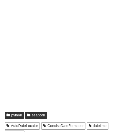
python
seaborn
AutoDateLocator
ConciseDateFormatter
datetime