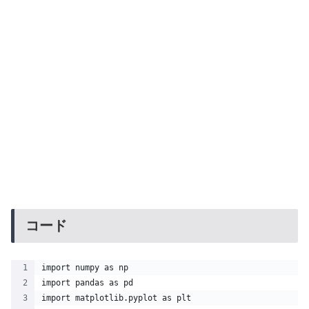
コード
import numpy as np
import pandas as pd
import matplotlib.pyplot as plt