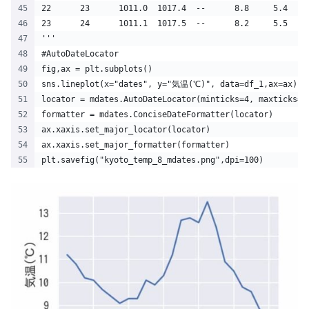
'''
#AutoDateLocator
fig,ax = plt.subplots()
sns.lineplot(x="dates", y="気温(℃)", data=df_1,ax=ax)
locator = mdates.AutoDateLocator(minticks=4, maxticks=9
formatter = mdates.ConciseDateFormatter(locator)
ax.xaxis.set_major_locator(locator)
ax.xaxis.set_major_formatter(formatter)
plt.savefig("kyoto_temp_8_mdates.png",dpi=100) 