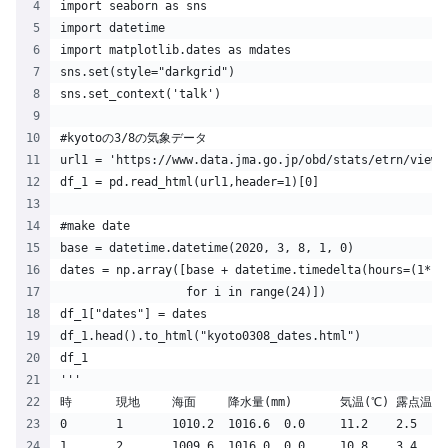
import seaborn as sns
import datetime
import matplotlib.dates as mdates
sns.set(style="darkgrid")
sns.set_context('talk')
#kyotoの3/8の気象データ
url1 = 'https://www.data.jma.go.jp/obd/stats/etrn/view/
df_1 = pd.read_html(url1,header=1)[0]
#make date
base = datetime.datetime(2020, 3, 8, 1, 0)
dates = np.array([base + datetime.timedelta(hours=(1*i)
                  for i in range(24)])
df_1["dates"] = dates
df_1.head().to_html("kyoto0308_dates.html")
df_1
'''