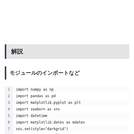
解説
モジュールのインポートなど
import numpy as np
import pandas as pd
import matplotlib.pyplot as plt
import seaborn as sns
import datetime
import matplotlib.dates as mdates
sns.set(style="darkgrid")