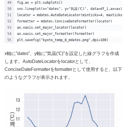
fig,ax = plt.subplots()
sns.lineplot(x="dates", y="気温(℃)", data=df_1,ax=ax)
locator = mdates.AutoDateLocator(minticks=4, maxticks=9
formatter = mdates.ConciseDateFormatter(locator)
ax.xaxis.set_major_locator(locator)
ax.xaxis.set_major_formatter(formatter)
plt.savefig("kyoto_temp_8_mdates.png",dpi=100) 
x軸に”dates”、y軸に”気温(℃)”を設定した線グラフを作成
します。AutoDateLocatorをlocatorとして、
ConciseDateFormatterをformatterとして使用すると、以下
のようなグラフが表示されます。