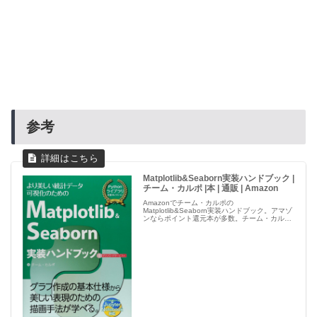
参考
Matplotlib&Seaborn実装ハンドブック |
チーム・カルポ |本 | 通販 | Amazon
Amazonでチーム・カルポの
Matplotlib&Seaborn実装ハンドブック。アマゾ
ンならポイント還元本が多数。チーム・カルポ
作品ほか、お急ぎ便対象商品は当日お届けも可
能。またMatplotlib&Seaborn実装ハンドブック
もアマ...