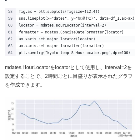
fig,ax = plt.subplots(figsize=(12,4))
sns.lineplot(x="dates", y="気温(℃)", data=df_1,ax=ax)
locator = mdates.HourLocator(interval=2)
formatter = mdates.ConciseDateFormatter(locator)
ax.xaxis.set_major_locator(locator)
ax.xaxis.set_major_formatter(formatter)
plt.savefig("kyoto_temp_8_HourLocator.png",dpi=100) 
mdates.HourLocatorをlocatorとして使用し、interval=2を
設定することで、2時間ごとに目盛りが表示されたグラフ
を作成できます。