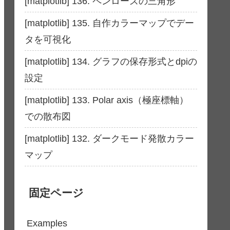
[matplotlib] 136. ペンローズの三角形
[matplotlib] 135. 自作カラーマップでデー
タを可視化
[matplotlib] 134. グラフの保存形式とdpiの
設定
[matplotlib] 133. Polar axis（極座標軸）
での散布図
[matplotlib] 132. ダークモード発散カラー
マップ
固定ページ
Examples