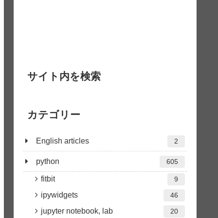
サイト内を検索
カテゴリー
English articles
2
python
605
fitbit
9
ipywidgets
46
jupyter notebook, lab
20