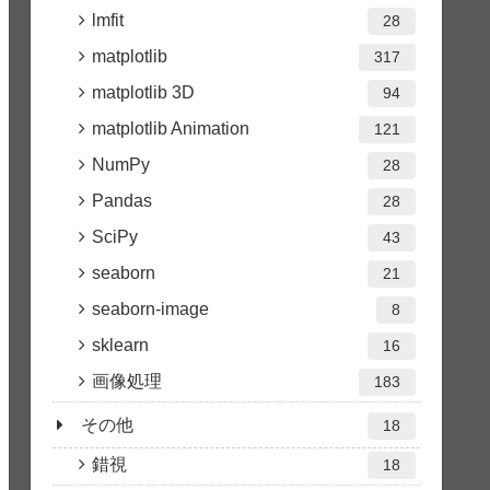
lmfit
28
matplotlib
317
matplotlib 3D
94
matplotlib Animation
121
NumPy
28
Pandas
28
SciPy
43
seaborn
21
seaborn-image
8
sklearn
16
画像処理
183
その他
18
錯視
18